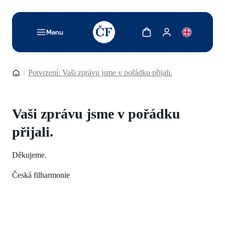
TODO: Add description for reader
Zobrazit košík
Zobrazit můj účet
Menu
Domovská stránka
Potvrzení: Vaši zprávu jsme v pořádku přijali.
Vaši zprávu jsme v pořádku
přijali.
Děkujeme.
Česká filharmonie