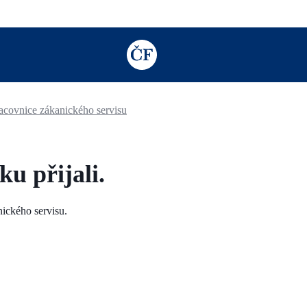
TODO: Add description for reader
racovnice zákanického servisu
u přijali.
ického servisu.