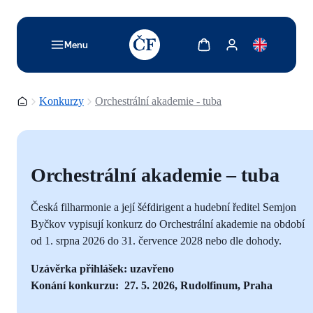
TODO: Add description for reader
Zobrazit košík
Zobrazit můj účet
Menu
Domovská stránka
Konkurzy
Orchestrální akademie - tuba
Orchestrální akademie – tuba
Česká filharmonie a její šéfdirigent a hudební ředitel Semjon
Byčkov vypisují konkurz do Orchestrální akademie na období
od 1.
srpna 2026 do 31.
července 2028 nebo dle dohody.
Uzávěrka přihlášek: uzavřeno
Konání konkurzu: 27. 5. 2026, Rudolfinum, Praha