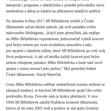
interpretů i programu s odlehčením v podobě průvodního slova
moderátora a důraz je kladen na přítomnost mladých umělců.
Na sklonku května 2017 Jiří Bělohlávek zemřel a Česká
filharmonie začala hledat způsob, jak uctít památku svého
milovaného šéfdirigenta. „Když jsme přemýšleli, jak nejlépe
na Jiřího Bělohlávka vzpomenout, jednoznačně vyhrál koncert
pod širým nebem pro svou uvolněnou atmosféru a taky
pro spojení s mladými sólisty, které Jiří Bělohlávek po celý svůj
život podporoval. A tak od letoška každý koncert pod širým
nebem věnujeme památce Jiřího Bělohlávka a bude také nově
spojen s cenou nesoucí jeho jméno,“ říká generální ředitel
České filharmonie, David Mareček.
Cenu Jiřího Bělohlávka uděluje sedmičlenná komise složená ze
zástupců institucí, se kterými Jiří Bělohlávek spojil část svého
profesního života. Dovolte nám je krátce představit. V roce
1994 Jiří Bělohlávek založil Pražskou komorní filharmonii,
kterou až do roku 2005 vedl a posléze se stal jejím čestným