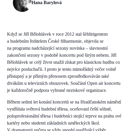
Hana Barylová
Když se Jiří Bělohlávek v roce 2012 stal šéfdirigentem
a hudebním ředitelem České filharmonie, objevila se
na programu nadcházející sezony novinka – slavnostní
zakončení sezony v podobě koncertu pod širým nebem. Jiří
Bělohlávek se celý život snažil získat pro klasickou hudbu co
nejvíce posluchačů. I proto je tento mimořádný večer volně
přístupný a je přímým přenosem zprostředkováván také
divákům u televizních obrazovek. Součástí Open air koncertu
je každoročně podpora vybrané neziskové organizace.
Během sedmi let konání koncertů se na Hradčanském náměstí
vystřídala světová hudební tělesa, oceňovaní čeští sólisté,
poloprofesionální tělesa i hudebníci stojící teprve na prahu své
kariéry nebo studenti základních uměleckých škol.
V dramaturgii večera se vždy snoubí osvěžující výběr