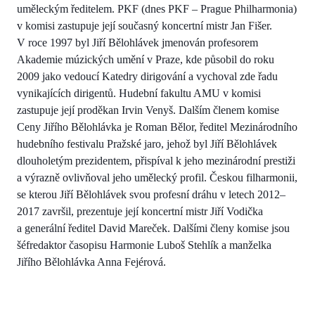
uměleckým ředitelem. PKF (dnes PKF – Prague Philharmonia)
v komisi zastupuje její současný koncertní mistr Jan Fišer.
V roce 1997 byl Jiří Bělohlávek jmenován profesorem
Akademie múzických umění v Praze, kde působil do roku
2009 jako vedoucí Katedry dirigování a vychoval zde řadu
vynikajících dirigentů. Hudební fakultu AMU v komisi
zastupuje její proděkan Irvin Venyš. Dalším členem komise
Ceny Jiřího Bělohlávka je Roman Bělor, ředitel Mezinárodního
hudebního festivalu Pražské jaro, jehož byl Jiří Bělohlávek
dlouholetým prezidentem, přispíval k jeho mezinárodní prestiži
a výrazně ovlivňoval jeho umělecký profil. Českou filharmonii,
se kterou Jiří Bělohlávek svou profesní dráhu v letech 2012–
2017 završil, prezentuje její koncertní mistr Jiří Vodička
a generální ředitel David Mareček. Dalšími členy komise jsou
šéfredaktor časopisu Harmonie Luboš Stehlík a manželka
Jiřího Bělohlávka Anna Fejérová.