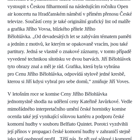
vystoupit s Českou filharmonií na následujícím ročníku Open
air koncertu na Hradčanském náměstí v přímém přenosu České
televize. Součástí ceny je také originální grafický list od malíře
a grafika Jiřího Vovsa, blízkého přítele Jiřího
Bělohlávka. „Od devadesátých let se zabývám tématem paměti
a jedním z motivů, ke kterým se opakovaně vracím, jsou také
partitury. Jedná se vlastně o znakové záznamy, v tomto případě
vyvedené technikou sítotisku ve dvou barvách. Jiří Bělohlávek
tyto obrazy znal a měl je rád. Grafika, která byla vybrána
pro Cenu Jiřího Bělohlávka, odpovídá stylově jedné kresbě,
kterou si Jiří kdysi vybral pro sebe domů,“ zmiňuje Jiří Voves.
V letošním roce se komise Ceny Jiřího Bělohlávka
jednomyslně shodla na udělení ceny Kateřině Javůrkové. Vedle
mimořádného interpretačního umění české hornistky komise
ocenila také její vynikající sólovou kariéru a podporu české
komorní hudby v souboru Belfiato Quintet. Porotci vyzdvihli
její přínos v propagaci české komorní hudby v zahraničí stejně
jako její osobností profil. „Těší nás, že při své sólové i komorní