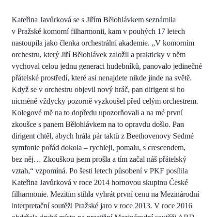
Kateřina Javůrková se s Jiřím Bělohlávkem seznámila
v Pražské komorní filharmonii, kam v pouhých 17 letech
nastoupila jako členka orchestrální akademie. „V komorním
orchestru, který Jiří Bělohlávek založil a prakticky v něm
vychoval celou jednu generaci hudebníků, panovalo jedinečné
přátelské prostředí, které asi nenajdete nikde jinde na světě.
Když se v orchestru objevil nový hráč, pan dirigent si ho
nicméně vždycky pozorně vyzkoušel před celým orchestrem.
Kolegové mě na to dopředu upozorňovali a na mé první
zkoušce s panem Bělohlávkem na to opravdu došlo. Pan
dirigent chtěl, abych hrála pár taktů z Beethovenovy Sedmé
symfonie pořád dokola – rychleji, pomalu, s crescendem,
bez něj… Zkouškou jsem prošla a tím začal náš přátelský
vztah,“ vzpomíná. Po šesti letech působení v PKF posílila
Kateřina Javůrková v roce 2014 hornovou skupinu České
filharmonie. Mezitím stihla vyhrát první cenu na Mezinárodní
interpretační soutěži Pražské jaro v roce 2013. V roce 2016