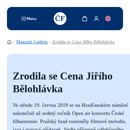
TODO: Add description for reader
Zobrazit košík
Zobrazit můj účet
Menu
Domovská stránka
Magazín Ladírna
Zrodila se Cena Jiřího Bělohlávka
Zrodila se Cena Jiřího
Bělohlávka
Ve středu 19. června 2019 se na Hradčanském náměstí
uskutečnil už sedmý ročník Open air koncertu České
filharmonie. Pražský hrad rozezněly filmové melodie,
jazz i popový přídavek. Vedle příjemně odlehčeného