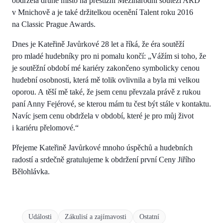
obdržela druhé místo na prestižní Mezinárodní soutěži ARD
v Mnichově a je také držitelkou ocenění Talent roku 2016
na Classic Prague Awards.
Dnes je Kateřině Javůrkové 28 let a říká, že éra soutěží
pro mladé hudebníky pro ni pomalu končí: „Vážím si toho, že
je soutěžní období mé kariéry zakončeno symbolicky cenou
hudební osobnosti, která mě tolik ovlivnila a byla mi velkou
oporou. A těší mě také, že jsem cenu převzala právě z rukou
paní Anny Fejérové, se kterou mám tu čest být stále v kontaktu.
Navíc jsem cenu obdržela v období, které je pro můj život
i kariéru přelomové.“
Přejeme Kateřině Javůrkové mnoho úspěchů a hudebních
radostí a srdečně gratulujeme k obdržení první Ceny Jiřího
Bělohlávka.
Události
Zákulisí a zajímavosti
Ostatní