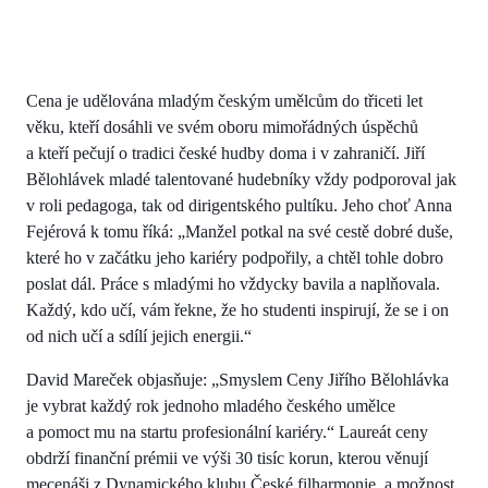
Cena je udělována mladým českým umělcům do třiceti let
věku, kteří dosáhli ve svém oboru mimořádných úspěchů
a kteří pečují o tradici české hudby doma i v zahraničí. Jiří
Bělohlávek mladé talentované hudebníky vždy podporoval jak
v roli pedagoga, tak od dirigentského pultíku. Jeho choť Anna
Fejérová k tomu říká: „Manžel potkal na své cestě dobré duše,
které ho v začátku jeho kariéry podpořily, a chtěl tohle dobro
poslat dál. Práce s mladými ho vždycky bavila a naplňovala.
Každý, kdo učí, vám řekne, že ho studenti inspirují, že se i on
od nich učí a sdílí jejich energii.“
David Mareček objasňuje: „Smyslem Ceny Jiřího Bělohlávka
je vybrat každý rok jednoho mladého českého umělce
a pomoct mu na startu profesionální kariéry.“ Laureát ceny
obdrží finanční prémii ve výši 30 tisíc korun, kterou věnují
mecenáši z Dynamického klubu České filharmonie, a možnost