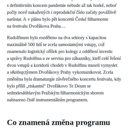
s definitivním koncem pandemie nebude až tak horké, neboť
počty nově nakažených i reprodukční číslo začaly povážlivě
narůstat. A v plánu bylo pět koncertů České filharmonie
na festivalu Dvořákova Praha…
Rudolfinum bylo rozděleno na dva sektory s kapacitou
maximálně 500 lidí se zcela samostatnými vstupy, což
znamenalo logistický oříšek pro kolegy z oddělení investic
a správy Rudolfina a ze servisu pro zákazníky, kteří celé řešení
dvou vstupů a koridorů chodeb v Rudolfinu museli vymyslet
a s&nbsp;týmem Dvořákovy Prahy vykomunikovat. Zcela
změněna byla dramaturgie závěrečného koncertu festivalu, kdy
bylo příliš „riskantní“ Dvořákovo Te Deum se
sedmdesátihlavým Pražským filharmonickým sborem
nahrazeno čistě instrumentálním programem.
Co znamená změna programu