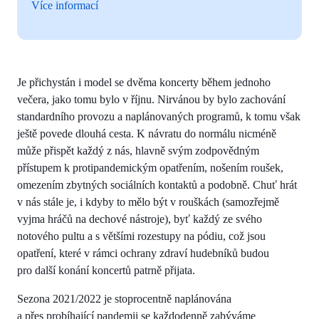
Více informací
Je přichystán i model se dvěma koncerty během jednoho
večera, jako tomu bylo v říjnu. Nirvánou by bylo zachování
standardního provozu a naplánovaných programů, k tomu však
ještě povede dlouhá cesta. K návratu do normálu nicméně
může přispět každý z nás, hlavně svým zodpovědným
přístupem k protipandemickým opatřením, nošením roušek,
omezením zbytných sociálních kontaktů a podobně. Chuť hrát
v nás stále je, i kdyby to mělo být v rouškách (samozřejmě
vyjma hráčů na dechové nástroje), byť každý ze svého
notového pultu a s většími rozestupy na pódiu, což jsou
opatření, které v rámci ochrany zdraví hudebníků budou
pro další konání koncertů patrně přijata.
Sezona 2021/2022 je stoprocentně naplánována
a přes probíhající pandemii se každodenně zabýváme