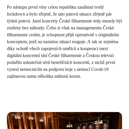
Po nástupu první vlny celou republiku zasáhnul tvrdý
lockdown a bylo zřejmé, že tato patová situace zřejmě pár
týdnů potrvá. Jarní koncerty České filharmonie tedy musely být
zrušeny bez náhrady. Čeho si však na managementu České
filharmonie cením, je schopnost přijít operativně s originálním
konceptem, jenž na nastalou situaci reaguje. A tak se zejména
díky ochotě všech zapojených umělců a kooperaci mezi
digitální koncertní síní České filharmonie a Českou televizí
podařilo uskutečnit sérii benefičních koncertů, z nichž první
vynesl nemocnicím na podporu boje s nemocí Covid-19
zajímavou sumu několika milionů korun.