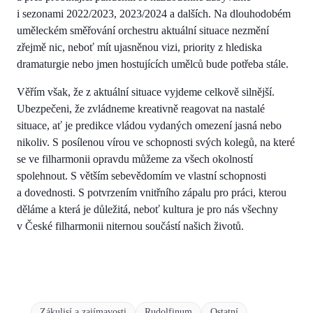
i sezonami 2022/2023, 2023/2024 a dalších. Na dlouhodobém
uměleckém směřování orchestru aktuální situace nezmění
zřejmě nic, neboť mít ujasněnou vizi, priority z hlediska
dramaturgie nebo jmen hostujících umělců bude potřeba stále.
Věřím však, že z aktuální situace vyjdeme celkově silnější.
Ubezpečeni, že zvládneme kreativně reagovat na nastalé
situace, ať je predikce vládou vydaných omezení jasná nebo
nikoliv. S posílenou vírou ve schopnosti svých kolegů, na které
se ve filharmonii opravdu můžeme za všech okolností
spolehnout. S větším sebevědomím ve vlastní schopnosti
a dovednosti. S potvrzením vnitřního zápalu pro práci, kterou
děláme a která je důležitá, neboť kultura je pro nás všechny
v České filharmonii niternou součástí našich životů.
Zákulisí a zajímavosti
Rudolfinum
Ostatní