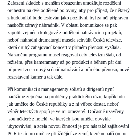
Zařazení skladeb s menším obsazením umožňuje rozdělení
orchestru na dvě oddělené poloviny, aby pro případ, že některý
z hudebníků bude testován jako pozitivní, byl za něj připraven
naskočit zdravý náhradník. V oblasti komunikace se pak
zapotili zejména kolegové z oddělení nahrávacích projektů,
neboť náhradní dramaturgii musela schválit Česká televize,
která druhý zahajovací koncert v přímém přenosu vysílala.
Na změnu programu musel reagovat celý televizní štáb, od
režiséra, přes kameramany až po produkci a během pár dní
připravit zcela nový scénář nahrávání a přímého přenosu, nové
rozestavení kamer a tak dále.
Při komunikaci s managementy sólistů a dirigentů nyní
narážíme zejména na problémy praktického rázu, kupříkladu
jak umělce do České republiky a z ní vůbec dostat, neboť
výběr leteckých spojů je velmi omezený. Dočasně uzavřeny
jsou některé z hotelů, ve kterých jsou umělci obvykle
ubytováváni, a zcela novou činností je pro nás také zajišťování
PCR testů pro umělce přijíždějící ze zemí, které nepatří (nebo