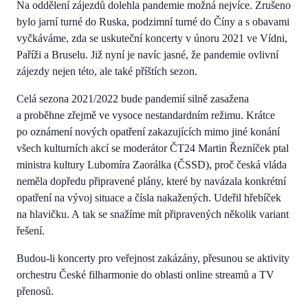
Na oddělení zájezdů dolehla pandemie možná nejvíce. Zrušeno
bylo jarní turné do Ruska, podzimní turné do Číny a s obavami
vyčkáváme, zda se uskuteční koncerty v únoru 2021 ve Vídni,
Paříži a Bruselu. Již nyní je navíc jasné, že pandemie ovlivní
zájezdy nejen této, ale také příštích sezon.
Celá sezona 2021/2022 bude pandemií silně zasažena
a proběhne zřejmě ve vysoce nestandardním režimu. Krátce
po oznámení nových opatření zakazujících mimo jiné konání
všech kulturních akcí se moderátor ČT24 Martin Řezníček ptal
ministra kultury Lubomíra Zaorálka (ČSSD), proč česká vláda
neměla dopředu připravené plány, které by navázala konkrétní
opatření na vývoj situace a čísla nakažených. Udeřil hřebíček
na hlavičku. A tak se snažíme mít připravených několik variant
řešení.
Budou-li koncerty pro veřejnost zakázány, přesunou se aktivity
orchestru České filharmonie do oblasti online streamů a TV
přenosů.