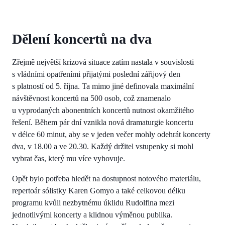
Dělení koncertů na dva
Zřejmě největší krizová situace zatím nastala v souvislosti
s vládními opatřeními přijatými poslední zářijový den
s platností od 5. října. Ta mimo jiné definovala maximální
návštěvnost koncertů na 500 osob, což znamenalo
u vyprodaných abonentních koncertů nutnost okamžitého
řešení. Během pár dní vznikla nová dramaturgie koncertu
v délce 60 minut, aby se v jeden večer mohly odehrát koncerty
dva, v 18.00 a ve 20.30. Každý držitel vstupenky si mohl
vybrat čas, který mu více vyhovuje.
Opět bylo potřeba hledět na dostupnost notového materiálu,
repertoár sólistky Karen Gomyo a také celkovou délku
programu kvůli nezbytnému úklidu Rudolfina mezi
jednotlivými koncerty a klidnou výměnou publika.