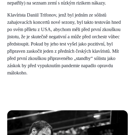
nepatřily) na seznam zemí s nízkým rizikem nákazy.
Klavírista Daniil Trifonov, jenž byl jedním ze sólistů
zahajovacích koncertů nové sezony, byl takto testován hned
po svém příletu z USA, abychom měli před první zkouškou
jistotu, že je skutečně negativní a může před orchestr vůbec
předstoupit. Pokud by jeho test vyšel jako pozitivní, byl
připraven zaskočit jeden z předních českých klavíristů. Mít
před první zkouškou připraveného „standby“ sólistu jako
záskok by před vypuknutím pandemie napadlo opravdu
málokoho.