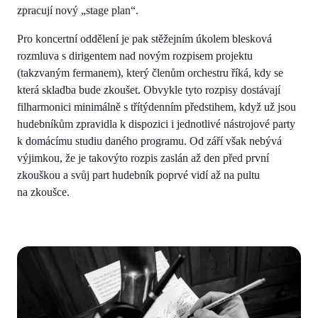
zpracují nový „stage plan“.
Pro koncertní oddělení je pak stěžejním úkolem blesková
rozmluva s dirigentem nad novým rozpisem projektu
(takzvaným fermanem), který členům orchestru říká, kdy se
která skladba bude zkoušet. Obvykle tyto rozpisy dostávají
filharmonici minimálně s třítýdenním předstihem, když už jsou
hudebníkům zpravidla k dispozici i jednotlivé nástrojové party
k domácímu studiu daného programu. Od září však nebývá
výjimkou, že je takovýto rozpis zaslán až den před první
zkouškou a svůj part hudebník poprvé vidí až na pultu
na zkoušce.