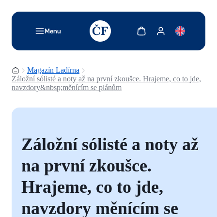
TODO: Add description for reader
Zobrazit košík
Zobrazit můj účet
Menu
Domovská stránka
Magazín Ladírna
Záložní sólisté a noty až na první zkoušce. Hrajeme, co to jde,
navzdory&nbsp;měnícím se plánům
Záložní sólisté a noty až
na první zkoušce.
Hrajeme, co to jde,
navzdory měnícím se