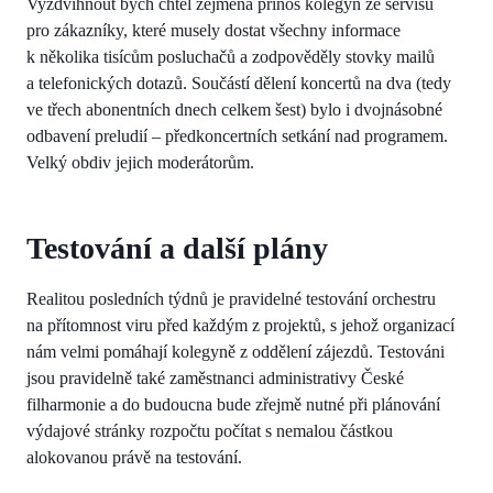
Vyzdvihnout bych chtěl zejména přínos kolegyň ze servisu
pro zákazníky, které musely dostat všechny informace
k několika tisícům posluchačů a zodpověděly stovky mailů
a telefonických dotazů. Součástí dělení koncertů na dva (tedy
ve třech abonentních dnech celkem šest) bylo i dvojnásobné
odbavení preludií – předkoncertních setkání nad programem.
Velký obdiv jejich moderátorům.
Testování a další plány
Realitou posledních týdnů je pravidelné testování orchestru
na přítomnost viru před každým z projektů, s jehož organizací
nám velmi pomáhají kolegyně z oddělení zájezdů. Testováni
jsou pravidelně také zaměstnanci administrativy České
filharmonie a do budoucna bude zřejmě nutné při plánování
výdajové stránky rozpočtu počítat s nemalou částkou
alokovanou právě na testování.