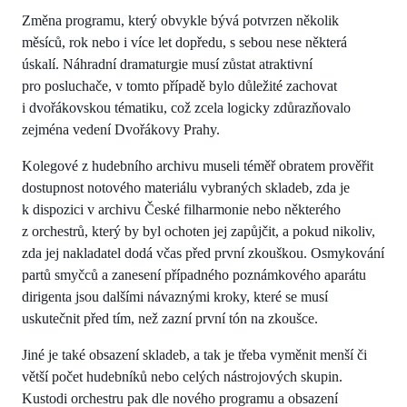
Změna programu, který obvykle bývá potvrzen několik
měsíců, rok nebo i více let dopředu, s sebou nese některá
úskalí. Náhradní dramaturgie musí zůstat atraktivní
pro posluchače, v tomto případě bylo důležité zachovat
i dvořákovskou tématiku, což zcela logicky zdůrazňovalo
zejména vedení Dvořákovy Prahy.
Kolegové z hudebního archivu museli téměř obratem prověřit
dostupnost notového materiálu vybraných skladeb, zda je
k dispozici v archivu České filharmonie nebo některého
z orchestrů, který by byl ochoten jej zapůjčit, a pokud nikoliv,
zda jej nakladatel dodá včas před první zkouškou. Osmykování
partů smyčců a zanesení případného poznámkového aparátu
dirigenta jsou dalšími návaznými kroky, které se musí
uskutečnit před tím, než zazní první tón na zkoušce.
Jiné je také obsazení skladeb, a tak je třeba vyměnit menší či
větší počet hudebníků nebo celých nástrojových skupin.
Kustodi orchestru pak dle nového programu a obsazení