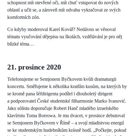
schopnost mít otevřené oči, mít chuť vstupovat do nových
oblastí a učit se, a zároveň mít odvahu vykračovat ze svých
komfortních zón.
Co kdyby moderoval Karel Kovář? Nedávno se věnoval
tématu vyučování dějepisu na školách, vzdělávání je pro něj
blízké téma…
21. prosince 2020
Telefonujeme se Semjonem Byčkovem kvůli dramaturgii
koncertu. Směřujeme k několika kratším kusům, na kterých by
se kromě pana šéfdirigenta podílel i dlouholetý dirigent
a podporovatel České studentské filharmonie Marko Ivanović.
Jako sólistu doporučuje Robert Hanč mladého izraelského
klavíristu Toma Borrowa. Je mu dvacet, v prosince debutoval
se Semjonem Byčkovem v Římě – a svojí mladistvou energií
se ke studentským hudebníkům krásně hodí. „Počkejte, pokud