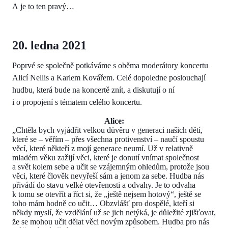
A je to ten pravý…
20. ledna 2021
Poprvé se společně potkáváme s oběma moderátory koncertu
Alicí Nellis a Karlem Kovářem. Celé dopoledne poslouchají
hudbu, která bude na koncertě znít, a diskutují o ní
i o propojení s tématem celého koncertu.
Alice:
„Chtěla bych vyjádřit velkou důvěru v generaci našich dětí,
které se – věřím – přes všechna protivenství – naučí spoustu
věcí, které někteří z mojí generace neumí. Už v relativně
mladém věku zažijí věci, které je donutí vnímat společnost
a svět kolem sebe a učit se vzájemným ohledům, protože jsou
věci, které člověk nevyřeší sám a jenom za sebe. Hudba nás
přivádí do stavu velké otevřenosti a odvahy. Je to odvaha
k tomu se otevřít a říct si, že „ještě nejsem hotový“, ještě se
toho mám hodně co učit… Obzvlášť pro dospělé, kteří si
někdy myslí, že vzdělání už se jich netýká, je důležité zjišťovat,
že se mohou učit dělat věci novým způsobem. Hudba pro nás