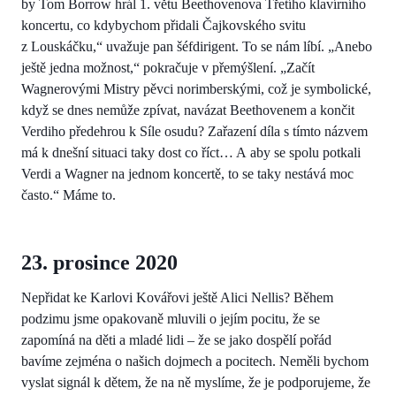
by Tom Borrow hrál 1. větu Beethovenova Třetího klavírního
koncertu, co kdybychom přidali Čajkovského svitu
z Louskáčku,“ uvažuje pan šéfdirigent. To se nám líbí. „Anebo
ještě jedna možnost,“ pokračuje v přemýšlení. „Začít
Wagnerovými Mistry pěvci norimberskými, což je symbolické,
když se dnes nemůže zpívat, navázat Beethovenem a končit
Verdiho předehrou k Síle osudu? Zařazení díla s tímto názvem
má k dnešní situaci taky dost co říct… A aby se spolu potkali
Verdi a Wagner na jednom koncertě, to se taky nestává moc
často.“ Máme to.
23. prosince 2020
Nepřidat ke Karlovi Kovářovi ještě Alici Nellis? Během
podzimu jsme opakovaně mluvili o jejím pocitu, že se
zapomíná na děti a mladé lidi – že se jako dospělí pořád
bavíme zejména o našich dojmech a pocitech. Neměli bychom
vyslat signál k dětem, že na ně myslíme, že je podporujeme, že