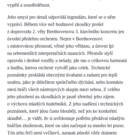
vypětí a soustředěnost.
Jeho smysl pro detail odpovídá legendám, které se o něm
vypráví. Během více než hodinové zkoušky prošel
z doprovodu 2. věty Beethovenova 3. klavírního koncertu jen
úvodní předehru orchestru. Nejen v Beethovenovi
s mistrovskou přesností, věrné jeho věhlasu, a úrovni lpí
na sebemenších interpretačních nuancích. Přestože slyší
opravdu i drobné rozdíly a nelady, jde mu o celkovou harmonii
a hudbu, kterou orchestr vytváří jako celek. Technické
poznámky prokládá obecnými úvahami a radami pro lepší
souhru, jako je důležitost společného dýchání, nebo kontaktu
mezi hráči všech nástrojových skupin mezi sebou. Z celého
jeho působení na zkouškách je jasně zřetelný jeho zájem
o výchovu mladých hudebníků. Z jeho nadšení i technických
poznámek, které jdou často hlouběji, než jen ke konkrétní
skladbě… je vidět, že si uvědomuje potřebu předávat mladým
hráčům zkušenosti, které on sám načerpal za mnoho let praxe.
Tón jeho řeči není vyčítavý, naopak působí vždy dojmem