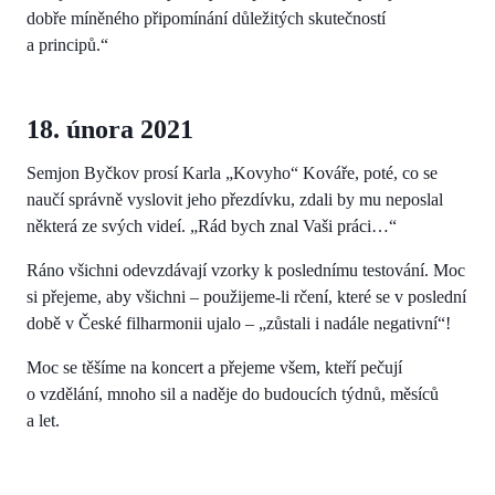
dobře míněného připomínání důležitých skutečností
a principů.“
18. února 2021
Semjon Byčkov prosí Karla „Kovyho“ Kováře, poté, co se
naučí správně vyslovit jeho přezdívku, zdali by mu neposlal
některá ze svých videí. „Rád bych znal Vaši práci…“
Ráno všichni odevzdávají vzorky k poslednímu testování. Moc
si přejeme, aby všichni – použijeme-li rčení, které se v poslední
době v České filharmonii ujalo – „zůstali i nadále negativní“!
Moc se těšíme na koncert a přejeme všem, kteří pečují
o vzdělání, mnoho sil a naděje do budoucích týdnů, měsíců
a let.