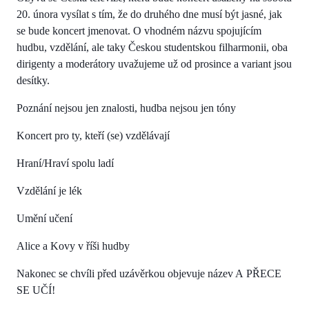
20. února vysílat s tím, že do druhého dne musí být jasné, jak
se bude koncert jmenovat. O vhodném názvu spojujícím
hudbu, vzdělání, ale taky Českou studentskou filharmonii, oba
dirigenty a moderátory uvažujeme už od prosince a variant jsou
desítky.
Poznání nejsou jen znalosti, hudba nejsou jen tóny
Koncert pro ty, kteří (se) vzdělávají
Hraní/Hraví spolu ladí
Vzdělání je lék
Umění učení
Alice a Kovy v říši hudby
Nakonec se chvíli před uzávěrkou objevuje název A PŘECE
SE UČÍ!