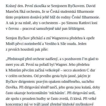
Krásný den. První zkouška se Semjonem Byčkovem. David
Mareček říká orchestru, že se Česká studentská filharmonie
tímto projektem dostává ještě blíž do rodiny České filharmonie.
A tak je na místě, aby s orchestrem – po Simonu Rattlovi loni
v červnu – pracoval samozřejmě také pan šéfdirigent.
Semjon Byčkov přichází a zní Wagnerova předehra k opeře
Mistři pěvci norimberští a Verdiho k Síle osudu. Jeden
z prvních houslistů pak píše:
„Předstoupil před orchestr nadšený, a s pozdravem I’m glad to
meet you all. První na pořadí byl Wagner. Jeho předehra
k Mistrům pěvcům začíná velkolepě – secco akordem C dur
v celém orchestru. Od prvního gesta bylo jasné, jakým je
Byčkov dirigentem: pravým opakem odměřeného, suchého
člověka. Při dirigování téměř tančí, jeho gesta jsou kulatá, doby
často ukazuje horizontálním ‘mícháním’. Při dirigování sedí,
ale spolu s proudem hudby se často zvedá, či klesá. Při velké
koncentraci má ve tváři jasně zřetelné hluboké myšlenkové