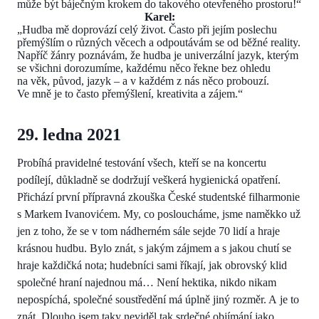
může být báječným krokem do takového otevřeného prostoru!“
Karel:
„Hudba mě doprovází celý život. Často při jejím poslechu
přemýšlím o různých věcech a odpoutávám se od běžné reality.
Napříč žánry poznávám, že hudba je univerzální jazyk, kterým
se všichni dorozumíme, každému něco řekne bez ohledu
na věk, původ, jazyk – a v každém z nás něco probouzí.
Ve mně je to často přemýšlení, kreativita a zájem.“
29. ledna 2021
Probíhá pravidelné testování všech, kteří se na koncertu
podílejí, důkladně se dodržují veškerá hygienická opatření.
Přichází první přípravná zkouška České studentské filharmonie
s Markem Ivanovićem. My, co posloucháme, jsme naměkko už
jen z toho, že se v tom nádherném sále sejde 70 lidí a hraje
krásnou hudbu. Bylo znát, s jakým zájmem a s jakou chutí se
hraje každičká nota; hudebníci sami říkají, jak obrovský klid
společné hraní najednou má… Není hektika, nikdo nikam
nepospíchá, společné soustředění má úplně jiný rozměr. A je to
znát. Dlouho jsem taky neviděl tak srdečné objímání jako