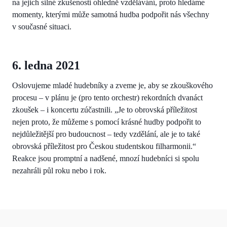
na jejich silné zkušenosti ohledně vzdělávání, proto hledáme
momenty, kterými může samotná hudba podpořit nás všechny
v současné situaci.
6. ledna 2021
Oslovujeme mladé hudebníky a zveme je, aby se zkouškového
procesu – v plánu je (pro tento orchestr) rekordních dvanáct
zkoušek – i koncertu zúčastnili. „Je to obrovská příležitost
nejen proto, že můžeme s pomocí krásné hudby podpořit to
nejdůležitější pro budoucnost – tedy vzdělání, ale je to také
obrovská příležitost pro Českou studentskou filharmonii.“
Reakce jsou promptní a nadšené, mnozí hudebníci si spolu
nezahráli půl roku nebo i rok.