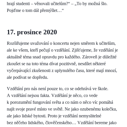
hrají studenti – věnovali učitelům?“ – „To by možná šlo.
Pojďme o tom dál přemýšlet…“
17. prosince 2020
Rozšiřujeme uvažování o koncertu nejen směrem k učitelům,
ale ke všem, kteří pečují o vzdělání. Zjišťujeme, že vzdělání je
aktuálně téma snad opravdu pro každého. Zároveň je důležité
zkoušet se na toto téma dívat pozitivně, nesdílet některé
vyčerpávající zkušenosti z uplynulého času, které mají mnozí,
ale podívat se dopředu.
Vzdělání pro nás není pouze to, co se odehrává ve škole.
A vzdělání nejsou fakta. Vzdělání je něco, co vede
k porozumění fungování světa a co nám o něco víc pomáhá
najít svoje pravé místo ve světě. Ne jako ozubenému kolečku,
ale jako lidské bytosti. Proto je vzdělání nemyslitelné
bez něčeho lidského, člověčenského… Vzdělání bereme jako