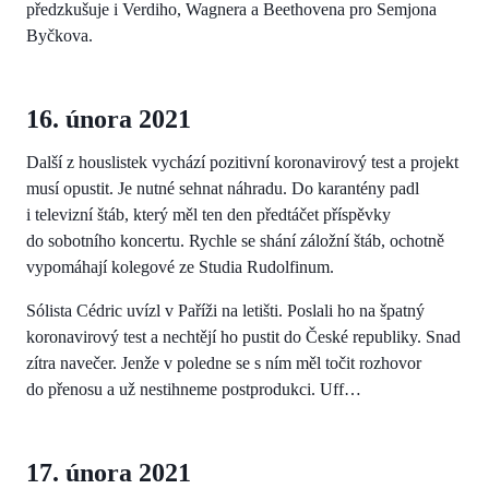
předzkušuje i Verdiho, Wagnera a Beethovena pro Semjona
Byčkova.
16. února 2021
Další z houslistek vychází pozitivní koronavirový test a projekt
musí opustit. Je nutné sehnat náhradu. Do karantény padl
i televizní štáb, který měl ten den předtáčet příspěvky
do sobotního koncertu. Rychle se shání záložní štáb, ochotně
vypomáhají kolegové ze Studia Rudolfinum.
Sólista Cédric uvízl v Paříži na letišti. Poslali ho na špatný
koronavirový test a nechtějí ho pustit do České republiky. Snad
zítra navečer. Jenže v poledne se s ním měl točit rozhovor
do přenosu a už nestihneme postprodukci. Uff…
17. února 2021