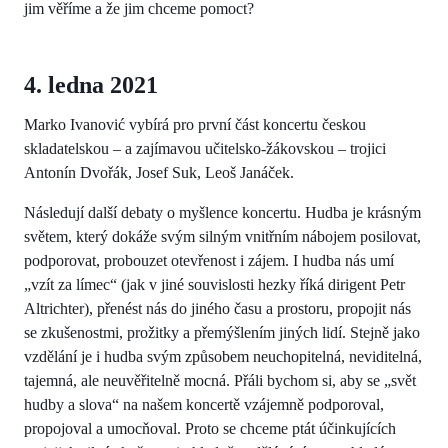
jim věříme a že jim chceme pomoct?
4. ledna 2021
Marko Ivanović vybírá pro první část koncertu českou
skladatelskou – a zajímavou učitelsko-žákovskou – trojici
Antonín Dvořák, Josef Suk, Leoš Janáček.
Následují další debaty o myšlence koncertu. Hudba je krásným
světem, který dokáže svým silným vnitřním nábojem posilovat,
podporovat, probouzet otevřenost i zájem. I hudba nás umí
„vzít za límec“ (jak v jiné souvislosti hezky říká dirigent Petr
Altrichter), přenést nás do jiného času a prostoru, propojit nás
se zkušenostmi, prožitky a přemýšlením jiných lidí. Stejně jako
vzdělání je i hudba svým způsobem neuchopitelná, neviditelná,
tajemná, ale neuvěřitelně mocná. Přáli bychom si, aby se „svět
hudby a slova“ na našem koncertě vzájemně podporoval,
propojoval a umocňoval. Proto se chceme ptát účinkujících