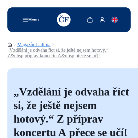
TODO: Add description for reader
Zobrazit košík
Zobrazit můj účet
Menu
Domovská stránka
Magazín Ladírna
„Vzdělání je odvaha říct si, že ještě nejsem hotový.“
Z&nbsp;příprav koncertu A&nbsp;přece se učí!
„Vzdělání je odvaha říct
si, že ještě nejsem
hotový.“ Z příprav
koncertu A přece se učí!