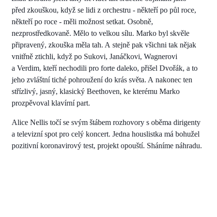
před zkouškou, když se lidi z orchestru - někteří po půl roce,
někteří po roce - měli možnost setkat. Osobně,
nezprostředkovaně. Mělo to velkou sílu. Marko byl skvěle
připravený, zkouška měla tah. A stejně pak všichni tak nějak
vnitřně ztichli, když po Sukovi, Janáčkovi, Wagnerovi
a Verdim, kteří nechodili pro forte daleko, přišel Dvořák, a to
jeho zvláštní tiché pohroužení do krás světa. A nakonec ten
střízlivý, jasný, klasický Beethoven, ke kterému Marko
prozpěvoval klavírní part.
Alice Nellis točí se svým štábem rozhovory s oběma dirigenty
a televizní spot pro celý koncert. Jedna houslistka má bohužel
pozitivní koronavirový test, projekt opouští. Sháníme náhradu.