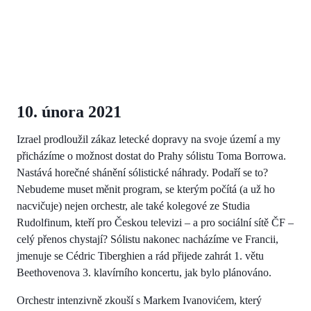
10. února 2021
Izrael prodloužil zákaz letecké dopravy na svoje území a my
přicházíme o možnost dostat do Prahy sólistu Toma Borrowa.
Nastává horečné shánění sólistické náhrady. Podaří se to?
Nebudeme muset měnit program, se kterým počítá (a už ho
nacvičuje) nejen orchestr, ale také kolegové ze Studia
Rudolfinum, kteří pro Českou televizi – a pro sociální sítě ČF –
celý přenos chystají? Sólistu nakonec nacházíme ve Francii,
jmenuje se Cédric Tiberghien a rád přijede zahrát 1. větu
Beethovenova 3. klavírního koncertu, jak bylo plánováno.
Orchestr intenzivně zkouší s Markem Ivanovićem, který