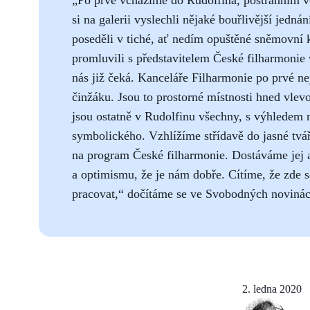
si na galerii vyslechli nějaké bouřlivější jedn
poseděli v tiché, ať nedím opuštěné sněmovní
promluvili s představitelem České filharmonie
nás již čeká. Kanceláře Filharmonie po prvé ne
činžáku. Jsou to prostorné místnosti hned vlev
jsou ostatně v Rudolfinu všechny, s výhledem n
symbolického. Vzhlížíme střídavě do jasné tv
na program České filharmonie. Dostáváme jej a
a optimismu, že je nám dobře. Cítíme, že zde 
pracovat,“ dočítáme se ve Svobodných novinác
2. ledna 2020