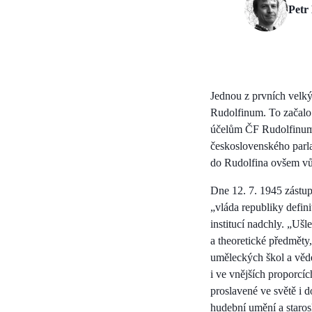
Petr 
Jednou z prvních velký
Rudolfinum. To začalo
účelům ČF Rudolfinum p
československého parl
do Rudolfina ovšem vů
Dne 12. 7. 1945 zástupc
„vláda republiky defin
institucí nadchly. „Ušl
a theoretické předměty
uměleckých škol a věde
i ve vnějších proporcí
proslavené ve světě i d
hudební umění a starosl