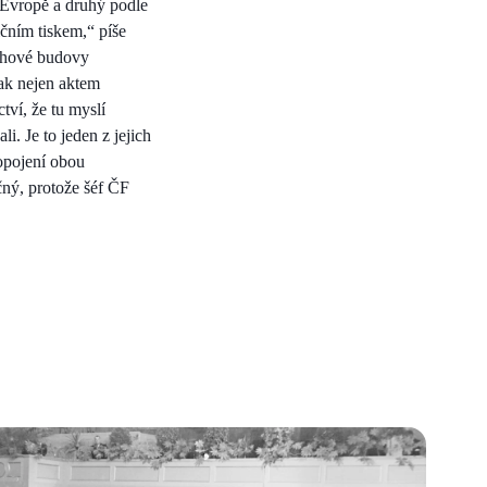
í Evropě a druhý podle
ičním tiskem,“ píše
ychové budovy
ak nejen aktem
tví, že tu myslí
li. Je to jeden z jejich
ropojení obou
čný, protože šéf ČF