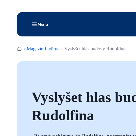
Menu
Domovská stránka
Magazín Ladírna
Vyslyšet hlas budovy Rudolfina
Vyslyšet hlas bu
Rudolfina
„Po prvé vcházíme do Rudolfina, postranním 