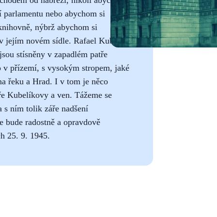
ání parlamentu nebo abychom si
 knihovně, nýbrž abychom si
 v jejím novém sídle. Rafael Kubelík
jsou stísněny v zapadlém patře
o v přízemí, s vysokým stropem, jaké
a řeku a Hrad. I v tom je něco
áře Kubelíkovy a ven. Tážeme se
 s ním tolik záře nadšení
se bude radostně a opravdově
h 25. 9. 1945.