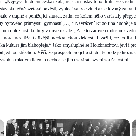
i. „Nejvyšší hudební česká škola, nejstarší ústav toho druhu ve středn
ústav skutečně světové pověsti, vyhledávaný cizinci a sledovaný zahran
stále v trapné a ponižující situaci, zatím co kolem něho vzrůstaly přep
oly bytového průmyslu, gymnasií (…).“ Navrácení Rudolfina hudbě je t
náním důležitosti kultury v novém státě. „A je to zároveň radostné svědec
du noví, nezatížení dřívější byrokratickou vleklostí. Uvážili, rozhodli a da
ská kultura jim blahopřeje.“ Jako smysluplné se Holzknechtovi jeví i p
od jednou střechou. Věří, že prospěch pro jeho studenty bude jednozna
vztah k mladým lidem a nechce se jim uzavírati svými zkušenostmi.“