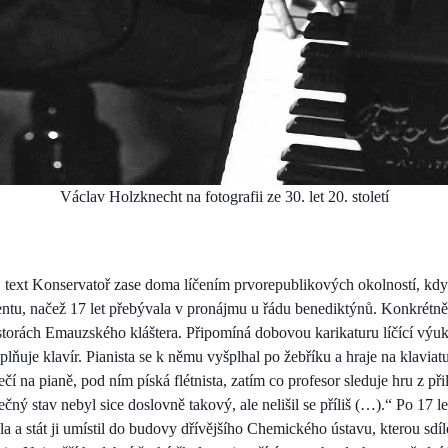
Václav Holzknecht na fotografii ze 30. let 20. století
 text Konservatoř zase doma líčením prvorepublikových okolností, kdy 
ntu, načež 17 let přebývala v pronájmu u řádu benediktýnů. Konkrétně
ostorách Emauzského kláštera. Připomíná dobovou karikaturu líčící v
plňuje klavír. Pianista se k němu vyšplhal po žebříku a hraje na klaviat
ečí na pianě, pod ním píská flétnista, zatím co profesor sleduje hru z př
ečný stav nebyl sice doslovně takový, ale nelišil se příliš (…).“ Po 17 
 a stát ji umístil do budovy dřívějšího Chemického ústavu, kterou sdíle