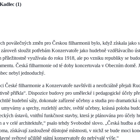
Kadlec (1)
ch poválečných změn pro Českou filharmonii bylo, když získala jako sv
 zároveň sloužit potřebám Konzervatoře jako hudebně vzdělávacího ús
říležitostně využívala do roku 1918, ale po vzniku republiky se budo
amentu. Česká filharmonie od té doby koncertovala v Obecním domě. J
bec nebyl jednoduchý.
i České filharmonie a Konzervatoře navštívili a neoficiálně přejali Ru
itivně přiřkla“. Dispozice budovy pro umělecké i pedagogické účely pře
echtilé hudební sály, dokonale zařízené učebny a studia pro dramatická 
, umyvárny a sprchy, rozlehlý archiv, světlé učebny, krásná poloha bud
ckých ústavů, vnitřní funkčnost stavby, která je plánována pro účely h
ch a v celé architektuře,“ psalo tehdy Svobodné slovo. „Česká hudba a 
oma, získávají zaslouženě důstojné místnosti, v nichž se bude moci kon
avné světové učiliště státní konservatoře do nebývalé výše.“