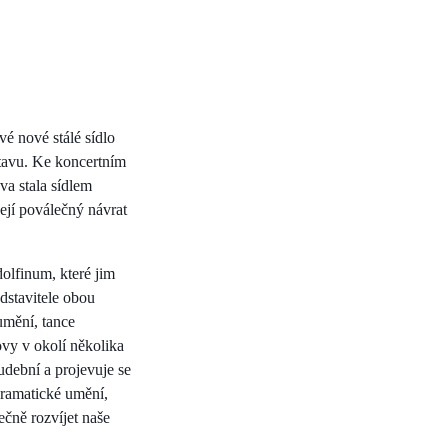
é nové stálé sídlo
tavu. Ke koncertním
va stala sídlem
ejí poválečný návrat
dolfinum, které jim
dstavitele obou
umění, tance
ovy v okolí několika
udební a projevuje se
dramatické umění,
ečně rozvíjet naše