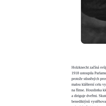
Holzknecht začíná svůj
1918 ustoupila Parlame
protože stísněných pr
malou klášterní celu vy
na římse. Houslistka kl
a diriguje dveřmi. Skut
benediktýnů vystěhovala