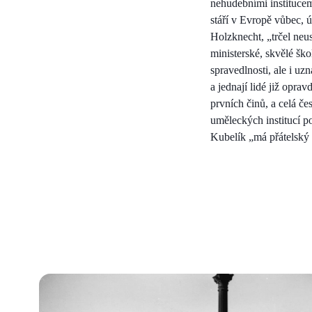
nehudebními institucem
stáří v Evropě vůbec, 
Holzknecht, „trčel neu
ministerské, skvělé šk
spravedlnosti, ale i uz
a jednají lidé již oprav
prvních činů, a celá če
uměleckých institucí p
Kubelík „má přátelský 