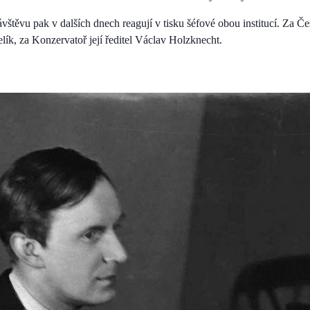
vštěvu pak v dalších dnech reagují v tisku šéfové obou institucí. Za Čes
lík, za Konzervatoř její ředitel Václav Holzknecht.