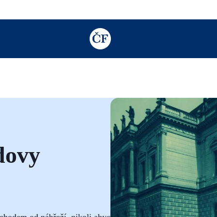
TODO: Add description for reader
dovy
vchodem od nábřeží, nikoli abychom