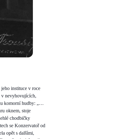
jeho instituce v roce
 v nevyhovujících,
ýuku komorní hudby: „…
uru oknem, stoje
ilehlé chodbičky
letech se Konzervatoř od
la opět s dalšími,