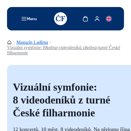
TODO: Add description for reader
Zobrazit košík
Zobrazit můj účet
Menu
Domovská stránka
Magazín Ladírna
Vizuální symfonie: 8&nbsp;videodeníků z&nbsp;turné České
filharmonie
Vizuální symfonie:
8 videodeníků z turné
České filharmonie
12 koncertů, 10 měst, 8 videodeníků. Na přelomu října