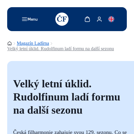
TODO: Add description for reader
Zobrazit košík
Zobrazit můj účet
Menu
Domovská stránka
Magazín Ladírna
Velký letní úklid. Rudolfinum ladí formu na další sezonu
Velký letní úklid.
Rudolfinum ladí formu
na další sezonu
Česká filharmonie zahajuje svou 129. sezonu. Co se