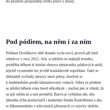
do prostoru propouštějí světlo právě z terasy.
Pod pódiem, na něm i za ním
Pódium Dvořákovy síně dostalo zcela nový povrch při letní
odstávce v roce 2022. Aby si udrželo tu nejlepší kondici,
proběhla během té letošní obnova elektroniky pódiových stolů,
jejichž vysunutím lze jeviště kaskádovitě uspořádat. Také se
důkladně vyčistily mezery mezi prkny, kterými se
k hudebníkům posílá klimatizovaný vzduch. Stěna za pódiem
se přetírá během roku hned několikrát – možná jste si všimli, že
se její odstín tu a tam promění. Barva je vybírána tak, aby
lahodila očím posluchačů i kamerám Studia Rudolfinum a aby
to filharmonikům v televizních přenosech co nejvíce slušelo.