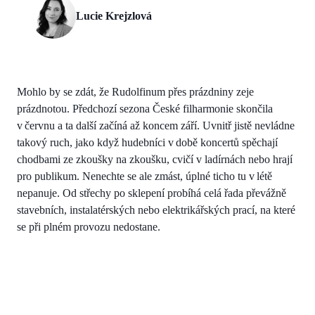
Lucie Krejzlová
Mohlo by se zdát, že Rudolfinum přes prázdniny zeje
prázdnotou. Předchozí sezona České filharmonie skončila
v červnu a ta další začíná až koncem září. Uvnitř jistě nevládne
takový ruch, jako když hudebníci v době koncertů spěchají
chodbami ze zkoušky na zkoušku, cvičí v ladírnách nebo hrají
pro publikum. Nenechte se ale zmást, úplné ticho tu v létě
nepanuje. Od střechy po sklepení probíhá celá řada převážně
stavebních, instalatérských nebo elektrikářských prací, na které
se při plném provozu nedostane.