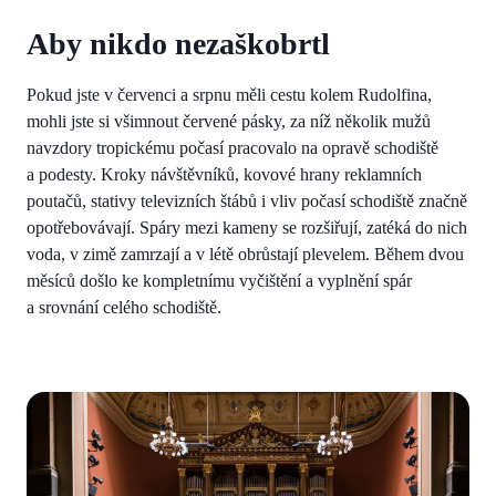
Aby nikdo nezaškobrtl
Pokud jste v červenci a srpnu měli cestu kolem Rudolfina,
mohli jste si všimnout červené pásky, za níž několik mužů
navzdory tropickému počasí pracovalo na opravě schodiště
a podesty. Kroky návštěvníků, kovové hrany reklamních
poutačů, stativy televizních štábů i vliv počasí schodiště značně
opotřebovávají. Spáry mezi kameny se rozšiřují, zatéká do nich
voda, v zimě zamrzají a v létě obrůstají plevelem. Během dvou
měsíců došlo ke kompletnímu vyčištění a vyplnění spár
a srovnání celého schodiště.