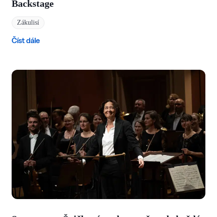
Backstage
Zákulisí
Číst dále