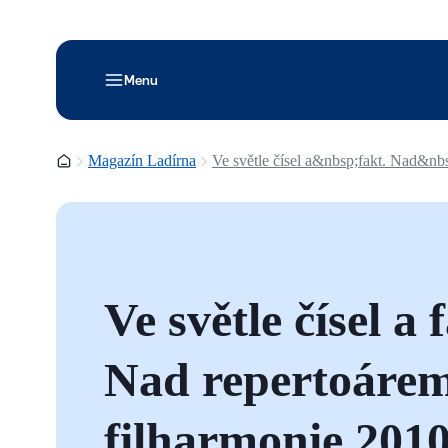
Menu
Domovská stránka
Magazín Ladírna
Ve světle čísel a&nbsp;fakt. Nad&n
Ve světle čísel a 
Nad repertoáre
filharmonie 201