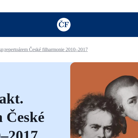
TODO: Add description for reader
bsp;repertoárem České filharmonie 2010–2017
fakt.
m České
0–2017