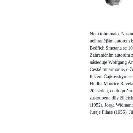
Není toho málo. Nastudo
nejhranějším autorem b
Bedřich Smetana se 10
Zahraničním autorům z
následuje Wolfgang Ama
České filharmonie, o č
Iljičem Čajkovským se 
Hudba Maurice Ravela z
20. století, co do poč
zastoupena díly žijící
(1952), Jörga Widmann
Juraje Filase (1955), 