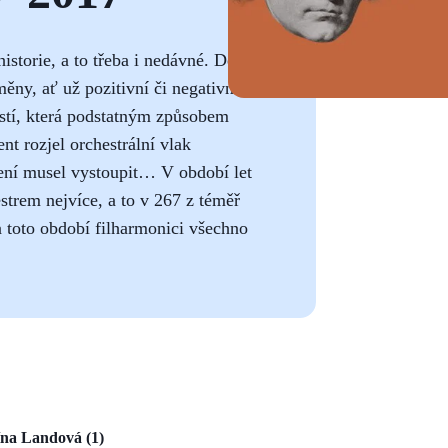
istorie, a to třeba i nedávné. Děje
ny, ať už pozitivní či negativní.
ostí, která podstatným způsobem
nt rozjel orchestrální vlak
lení musel vystoupit… V období let
strem nejvíce, a to v 267 z téměř
a toto období filharmonici všechno
ína Landová (1)