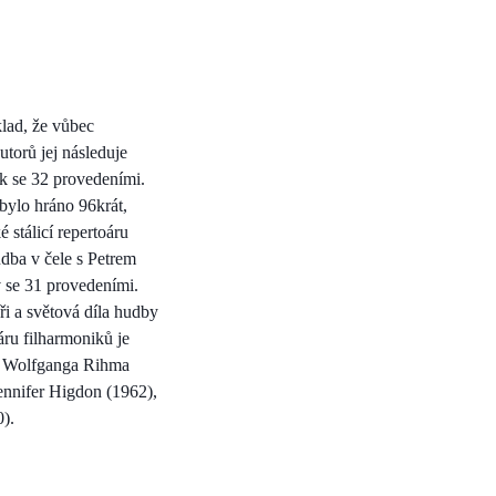
klad, že vůbec
torů jej následuje
k se 32 provedeními.
bylo hráno 96krát,
stálicí repertoáru
dba v čele s Petrem
v se 31 provedeními.
ři a světová díla hudby
áru filharmoniků je
), Wolfganga Rihma
ennifer Higdon (1962),
0).