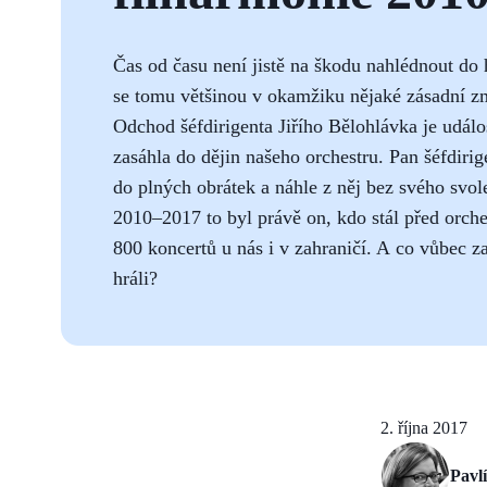
Čas od času není jistě na škodu nahlédnout do h
se tomu většinou v okamžiku nějaké zásadní změ
Odchod šéfdirigenta Jiřího Bělohlávka je udál
zasáhla do dějin našeho orchestru. Pan šéfdirige
do plných obrátek a náhle z něj bez svého svo
2010–2017 to byl právě on, kdo stál před orche
800 koncertů u nás i v zahraničí. A co vůbec z
hráli?
2. října 2017
Pavl