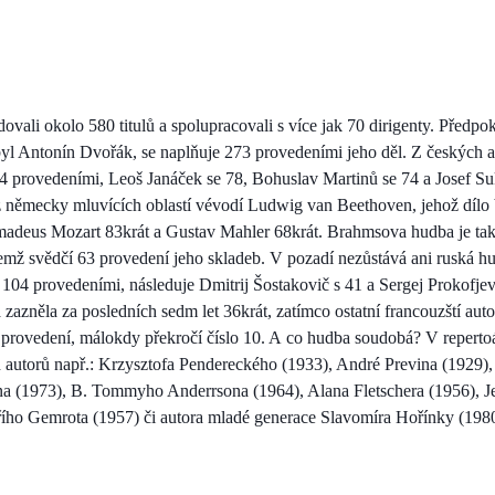
vali okolo 580 titulů a spolupracovali s více jak 70 dirigenty. Předpo
yl Antonín Dvořák, se naplňuje 273 provedeními jeho děl. Z českých au
4 provedeními, Leoš Janáček se 78, Bohuslav Martinů se 74 a Josef Su
 německy mluvících oblastí vévodí Ludwig van Beethoven, jehož dílo 
deus Mozart 83krát a Gustav Mahler 68krát. Brahmsova hudba je také 
emž svědčí 63 provedení jeho skladeb. V pozadí nezůstává ani ruská hu
104 provedeními, následuje Dmitrij Šostakovič s 41 a Sergej Prokofje
azněla za posledních sedm let 36krát, zatímco ostatní francouzští auto
tu provedení, málokdy překročí číslo 10. A co hudba soudobá? V reperto
ch autorů např.: Krzysztofa Pendereckého (1933), André Previna (1929
a (1973), B. Tommyho Anderrsona (1964), Alana Fletschera (1956), J
Jiřího Gemrota (1957) či autora mladé generace Slavomíra Hořínky (198