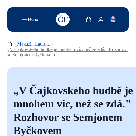
TODO: Add description for reader
Zobrazit košík
Zobrazit můj účet
Menu
Domovská stránka
Magazín Ladírna
„V Čajkovského hudbě je mnohem víc, než se zdá." Rozhovor
se Semjonem Byčkovem
„V Čajkovského hudbě je
mnohem víc, než se zdá."
Rozhovor se Semjonem
Byčkovem