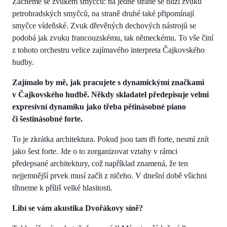
Začněme se zvukem smyčců: na jedné straně se blíží zvuku
petrohradských smyčců, na straně druhé také připomínají
smyčce vídeňské. Zvuk dřevěných dechových nástrojů se
podobá jak zvuku francouzskému, tak německému. To vše činí
z tohoto orchestru velice zajímavého interpreta Čajkovského
hudby.
Zajímalo by mě, jak pracujete s dynamickými značkami
v Čajkovského hudbě. Někdy skladatel předepisuje velmi
expresivní dynamiku jako třeba pětinásobné piano
či šestinásobné forte.
To je zkrátka architektura. Pokud jsou tam tři forte, nesmí znít
jako šest forte. Jde o to zorganizovat vztahy v rámci
předepsané architektury, což například znamená, že ten
nejjemnější prvek musí začít z ničeho. V dnešní době všichni
tíhneme k příliš velké hlasitosti.
Líbí se vám akustika Dvořákovy síně?