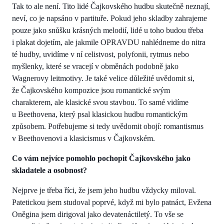
Tak to ale není. Tito lidé Čajkovského hudbu skutečně neznají,
neví, co je napsáno v partituře. Pokud jeho skladby zahrajeme
pouze jako snůšku krásných melodií, lidé u toho budou třeba
i plakat dojetím, ale jakmile OPRAVDU nahlédneme do nitra
té hudby, uvidíme v ní celistvost, polyfonii, rytmus nebo
myšlenky, které se vracejí v obměnách podobně jako
Wagnerovy leitmotivy. Je také velice důležité uvědomit si,
že Čajkovského kompozice jsou romantické svým
charakterem, ale klasické svou stavbou. To samé vidíme
u Beethovena, který psal klasickou hudbu romantickým
způsobem. Potřebujeme si tedy uvědomit obojí: romantismus
v Beethovenovi a klasicismus v Čajkovském.
Co vám nejvíce pomohlo pochopit Čajkovského jako
skladatele a osobnost?
Nejprve je třeba říci, že jsem jeho hudbu vždycky miloval.
Patetickou jsem studoval poprvé, když mi bylo patnáct, Evžena
Oněgina jsem dirigoval jako devatenáctiletý. To vše se