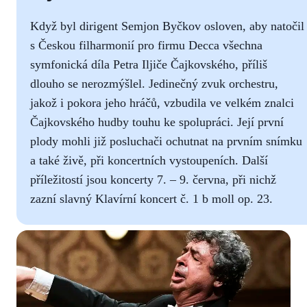
Když byl dirigent Semjon Byčkov osloven, aby natočil
s Českou filharmonií pro firmu Decca všechna
symfonická díla Petra Iljiče Čajkovského, příliš
dlouho se nerozmýšlel. Jedinečný zvuk orchestru,
jakož i pokora jeho hráčů, vzbudila ve velkém znalci
Čajkovského hudby touhu ke spolupráci. Její první
plody mohli již posluchači ochutnat na prvním snímku
a také živě, při koncertních vystoupeních. Další
příležitostí jsou koncerty 7. – 9. června, při nichž
zazní slavný Klavírní koncert č. 1 b moll op. 23.