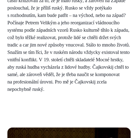
často kritizovali za to, že je málo ruský, a zároveň na Západě
poslouchal, že je příliš ruský. Rusko se vždy potýkalo
s rozhodnutím, kam bude patřit – na východ, nebo na západ?
Počínaje Petrem Velikým a jeho reorganizací vládnoucího
systému podle západních vzorů Rusko kulturně tíhlo k západu,
což bylo těžké realizovat, protože lidé se chtěli držet svých
tradic a car jim nové způsoby vnucoval. Stálo to mnoho životů.
Snažím se tím říci, že v ruském národu vždycky existoval tento
vnitřní konflikt. V 19. století chtěli skladatelé Mocné hrstky,
aby ruská hudba vycházela z lidové hudby. Čajkovskij chtěl to
samé, ale zároveň věděl, že je třeba naučit se komponovat
na profesionální úrovni. Pro mě je Čajkovskij zcela
nepochybně ruský.