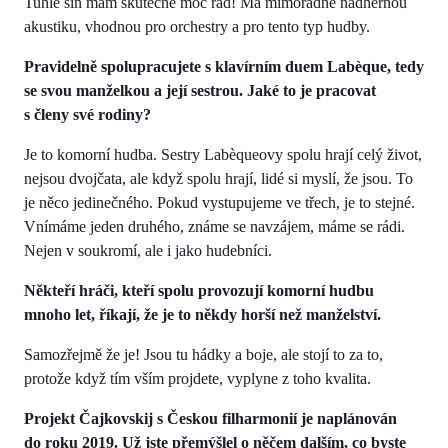
Tuhle síň mám skutečně moc rád! Má mimořádně nádhernou
akustiku, vhodnou pro orchestry a pro tento typ hudby.
Pravidelně spolupracujete s klavírním duem Labèque, tedy
se svou manželkou a její sestrou. Jaké to je pracovat
s členy své rodiny?
Je to komorní hudba. Sestry Labèqueovy spolu hrají celý život,
nejsou dvojčata, ale když spolu hrají, lidé si myslí, že jsou. To
je něco jedinečného. Pokud vystupujeme ve třech, je to stejné.
Vnímáme jeden druhého, známe se navzájem, máme se rádi.
Nejen v soukromí, ale i jako hudebníci.
Někteří hráči, kteří spolu provozují komorní hudbu
mnoho let, říkají, že je to někdy horší než manželství.
Samozřejmě že je! Jsou tu hádky a boje, ale stojí to za to,
protože když tím vším projdete, vyplyne z toho kvalita.
Projekt Čajkovskij s Českou filharmonií je naplánován
do roku 2019. Už jste přemýšlel o něčem dalším, co byste