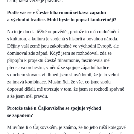
na to, která verze je pravdivá.
Podle vás se v České filharmonii setkává západní
a východní tradice. Mohl byste to popsat konkrétněji?
Na to je docela těžké odpovědět, protože to má co dočinění
s kulturou, a kultura je spojená s historií a povahou národa.
Dějiny vaší země jsou zakořeněné ve východní Evropě, ale
dominoval zde západ. Když jsem se rozhodoval, zda se
připojím k projektu České filharmonie, fascinovala mě
představa orchestru, v němž se spojuje západní tradice
s duchem slovanství. Ihned jsem si uvědomil, že je to velmi
zajímavá kombinace. Musím říci, že vše, co jsme spolu
doposud dělali, mě utvrzuje v tom, že jsem se rozhodl správně
a že jsem měl pravdu.
Protože také u Čajkovského se spojuje východ
se západem?
Mluvíme-li o Čajkovském, je známo, že ho jeho ruští kolegové