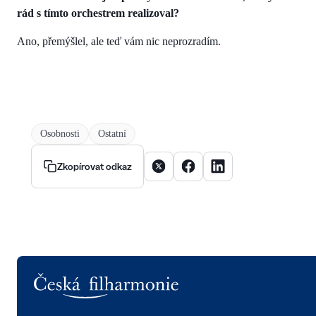
rád s tímto orchestrem realizoval?
Ano, přemýšlel, ale teď vám nic neprozradím.
Osobnosti
Ostatní
Sdílet článek na X
Sdílet článek na Facebooku
Sdílet článek na Linke
Zkopírovat odkaz
Logo