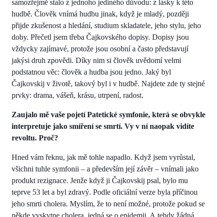
samozřejmě stalo z jednoho jediného důvodu: z lásky k této
hudbě. Člověk vnímá hudbu jinak, když je mladý, později
přijde zkušenost a hledání, studium skladatele, jeho stylu, jeho
doby. Přečetl jsem třeba Čajkovského dopisy. Dopisy jsou
vždycky zajímavé, protože jsou osobní a často představují
jakýsi druh zpovědi. Díky nim si člověk uvědomí velmi
podstatnou věc: člověk a hudba jsou jedno. Jaký byl
Čajkovskij v životě, takový byl i v hudbě. Najdete zde ty stejné
prvky: drama, vášeň, krásu, utrpení, radost.
Zaujalo mě vaše pojetí Patetické symfonie, která se obvykle
interpretuje jako smíření se smrtí. Vy v ní naopak vidíte
revoltu. Proč?
Hned vám řeknu, jak mě tohle napadlo. Když jsem vyrůstal,
všichni tuhle symfonii – a především její závěr – vnímali jako
produkt rezignace. Jenže když ji Čajkovskij psal, bylo mu
teprve 53 let a byl zdravý. Podle oficiální verze byla příčinou
jeho smrti cholera. Myslím, že to není možné, protože pokud se
někde vyskytne cholera, jedná se o epidemii. A tehdy žádná