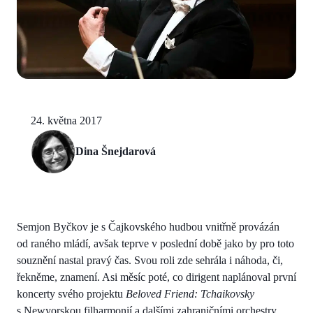
24. května 2017
Dina Šnejdarová
Semjon Byčkov je s Čajkovského hudbou vnitřně provázán
od raného mládí, avšak teprve v poslední době jako by pro toto
souznění nastal pravý čas. Svou roli zde sehrála i náhoda, či,
řekněme, znamení. Asi měsíc poté, co dirigent naplánoval první
koncerty svého projektu
Beloved Friend: Tchaikovsky
s Newyorskou filharmonií a dalšími zahraničními orchestry,