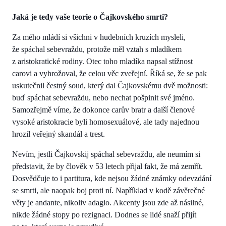
Jaká je tedy vaše teorie o Čajkovského smrti?
Za mého mládí si všichni v hudebních kruzích mysleli,
že spáchal sebevraždu, protože měl vztah s mladíkem
z aristokratické rodiny. Otec toho mladíka napsal stížnost
carovi a vyhrožoval, že celou věc zveřejní. Říká se, že se pak
uskutečnil čestný soud, který dal Čajkovskému dvě možnosti:
buď spáchat sebevraždu, nebo nechat pošpinit své jméno.
Samozřejmě víme, že dokonce carův bratr a další členové
vysoké aristokracie byli homosexuálové, ale tady najednou
hrozil veřejný skandál a trest.
Nevím, jestli Čajkovskij spáchal sebevraždu, ale neumím si
představit, že by člověk v 53 letech přijal fakt, že má zemřít.
Dosvědčuje to i partitura, kde nejsou žádné známky odevzdání
se smrti, ale naopak boj proti ní. Například v kodě závěrečné
věty je andante, nikoliv adagio. Akcenty jsou zde až násilné,
nikde žádné stopy po rezignaci. Dodnes se lidé snaží přijít