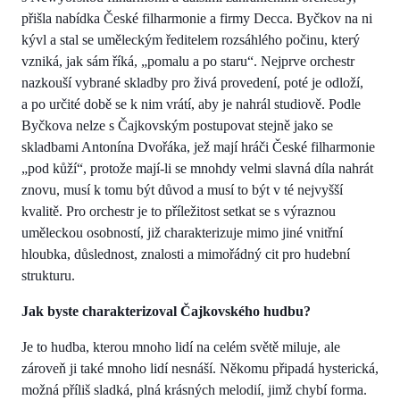
přišla nabídka České filharmonie a firmy Decca. Byčkov na ni
kývl a stal se uměleckým ředitelem rozsáhlého počinu, který
vzniká, jak sám říká, „pomalu a po staru“. Nejprve orchestr
nazkouší vybrané skladby pro živá provedení, poté je odloží,
a po určité době se k nim vrátí, aby je nahrál studiově. Podle
Byčkova nelze s Čajkovským postupovat stejně jako se
skladbami Antonína Dvořáka, jež mají hráči České filharmonie
„pod kůží“, protože mají-li se mnohdy velmi slavná díla nahrát
znovu, musí k tomu být důvod a musí to být v té nejvyšší
kvalitě. Pro orchestr je to příležitost setkat se s výraznou
uměleckou osobností, již charakterizuje mimo jiné vnitřní
hloubka, důslednost, znalosti a mimořádný cit pro hudební
strukturu.
Jak byste charakterizoval Čajkovského hudbu?
Je to hudba, kterou mnoho lidí na celém světě miluje, ale
zároveň ji také mnoho lidí nesnáší. Někomu připadá hysterická,
možná příliš sladká, plná krásných melodií, jimž chybí forma.