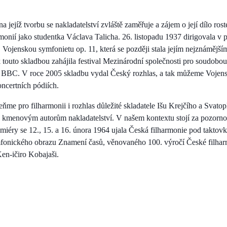
a jejíž tvorbu se nakladatelství zvláště zaměřuje a zájem o její dílo ro
rmonií jako studentka Václava Talicha. 26. listopadu 1937 dirigovala v
 Vojenskou symfonietu op. 11, která se později stala jejím nejznámější
 touto skladbou zahájila festival Mezinárodní společnosti pro soudob
tr BBC. V roce 2005 skladbu vydal Český rozhlas, a tak můžeme Vojen
koncertních pódiích.
ňme pro filharmonii i rozhlas důležité skladatele Išu Krejčího a Svato
 ke kmenovým autorům nakladatelství. V našem kontextu stojí za pozorno
remiéry se 12., 15. a 16. února 1964 ujala Česká filharmonie pod taktov
fonického obrazu Znamení časů, věnovaného 100. výročí České filha
en-ičiro Kobajaši.