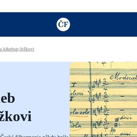
TODO: Add description for reader
a k&nbsp;Ježkovi
neb
žkovi
 Česká filharmonie někdy hrála,