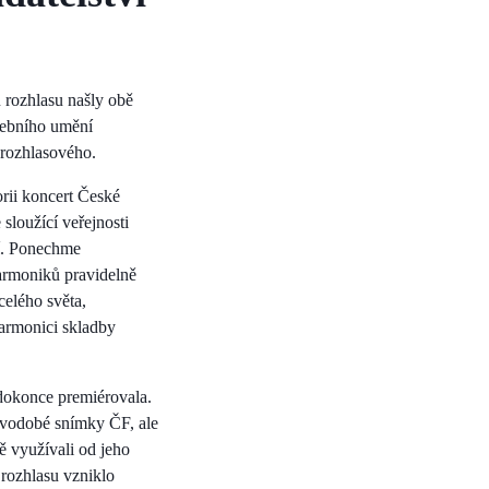
 rozhlasu našly obě
udebního umění
 rozhlasového.
orii koncert České
sloužící veřejnosti
tí. Ponechme
harmoniků pravidelně
celého světa,
armonici skladby
 dokonce premiérovala.
novodobé snímky ČF, ale
ně využívali od jeho
rozhlasu vzniklo