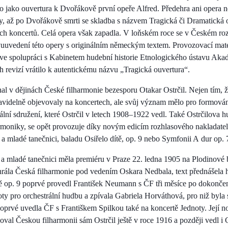
o jako ouvertura k Dvořákově první opeře Alfred. Předehra ani opera
y, až po Dvořákově smrti se skladba s názvem Tragická či Dramatická 
ch koncertů. Celá opera však zapadla. V loňském roce se v Českém roz
vuuvedení této opery s originálním německým textem. Provozovací mater
 ve spolupráci s Kabinetem hudební historie Etnologického ústavu Aka
h revizí vrátilo k autentickému názvu „Tragická ouvertura“.
l v dějinách České filharmonie bezesporu Otakar Ostrčil. Nejen tím, že
ravidelně objevovaly na koncertech, ale svůj význam mělo pro formování
ální sdružení, které Ostrčil v letech 1908–1922 vedl. Také Ostrčilova 
rmoniky, se opět provozuje díky novým edicím rozhlasového nakladatel
a mladé tanečnici, baladu Osiřelo dítě, op. 9 nebo Symfonii A dur op. 
a mladé tanečnici měla premiéru v Praze 22. ledna 1905 na Plodinové 
 hrála Česká filharmonie pod vedením Oskara Nedbala, text přednášela
ě op. 9 poprvé provedl František Neumann s ČF tři měsíce po dokončení
ty pro orchestrální hudbu a zpívala Gabriela Horváthová, pro niž byla
oprvé uvedla ČF s Františkem Spilkou také na koncertě Jednoty. Její 
rigoval Českou filharmonii sám Ostrčil ještě v roce 1916 a později vedl