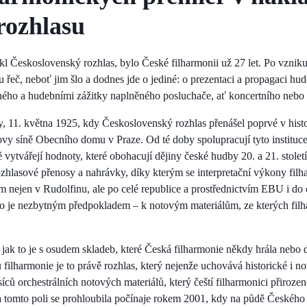
rozhlasu
l Československý rozhlas, bylo České filharmonii už 27 let. Po vzniku
u řeč, neboť jim šlo a dodnes jde o jediné: o prezentaci a propagaci h
ného a hudebními zážitky naplněného posluchače, ať koncertního nebo
ty, 11. května 1925, kdy Československý rozhlas přenášel poprvé v hist
vy síně Obecního domu v Praze. Od té doby spolupracují tyto instituce 
ě vytvářejí hodnoty, které obohacují dějiny české hudby 20. a 21. stole
rozhlasové přenosy a nahrávky, díky kterým se interpretační výkony fil
m nejen v Rudolfinu, ale po celé republice a prostřednictvím EBU i do 
co je nezbytným předpokladem – k notovým materiálům, ze kterých filh
, jak to je s osudem skladeb, které Česká filharmonie někdy hrála nebo
u filharmonie je to právě rozhlas, který nejenže uchovává historické i 
síců orchestrálních notových materiálů, který čeští filharmonici přiroze
 tomto poli se prohloubila počínaje rokem 2001, kdy na půdě Českého 