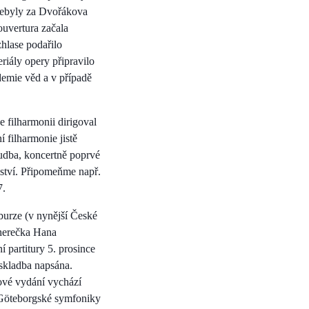
 nebyly za Dvořákova
ouvertura začala
hlase podařilo
iály opery připravilo
demie věd a v případě
 filharmonii dirigoval
 filharmonie jistě
hudba, koncertně poprvé
ství. Připomeňme např.
7.
burze (v nynější České
 herečka Hana
 partitury 5. prosince
 skladba napsána.
nové vydání vychází
 i Göteborgské symfoniky