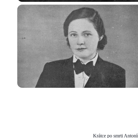
Krátce po smrti Antoní