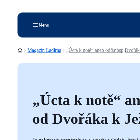
Menu
Domovská stránka
Magazín Ladírna
„Úcta k notě“ aneb od&nbsp;Dvořák
„Úcta k notě“ a
od Dvořáka k Je
Je zajímavé seznámit se s osudy skladeb, které