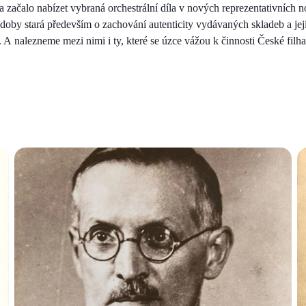
a začalo nabízet vybraná orchestrální díla v nových reprezentativních n
 doby stará především o zachování autenticity vydávaných skladeb a jej
. A nalezneme mezi nimi i ty, které se úzce vážou k činnosti České filh