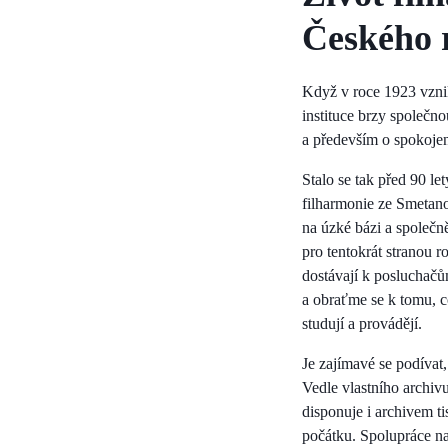
Českého 
Když v roce 1923 vznik
instituce brzy společno
a především o spokoje
Stalo se tak před 90 le
filharmonie ze Smetano
na úzké bázi a společn
pro tentokrát stranou 
dostávají k posluchačů
a obraťme se k tomu, 
studují a provádějí.
Je zajímavé se podívat
Vedle vlastního archiv
disponuje i archivem ti
počátku. Spolupráce na