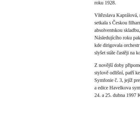
roku 1928.
Vítězslava Kaprálová, n
setkala s Českou filha
absolventskou skladbu,
Následujícího roku pak
kde dirigovala orches
slyšet stále častěji na 
Z novější doby připome
stylově odlišní, patří
Symfonie č. 3, jejíž p
a edice Havelkova sym
24. a 25. dubna 1997 K