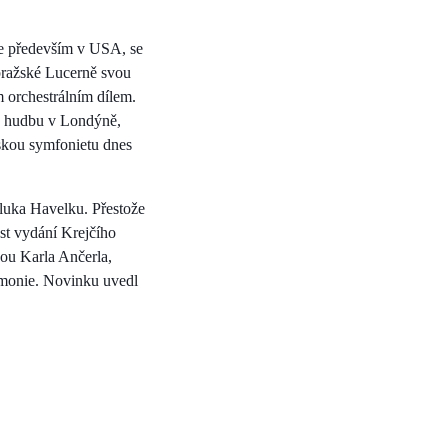
ste především v USA, se
 pražské Lucerně svou
m orchestrálním dílem.
ou hudbu v Londýně,
skou symfonietu dnes
pluka Havelku. Přestože
st vydání Krejčího
kou Karla Ančerla,
rmonie. Novinku uvedl