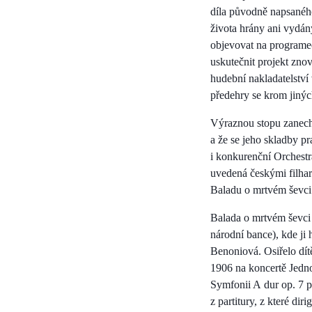
díla původně napsanéh
života hrány ani vydán
objevovat na programe
uskutečnit projekt zno
hudební nakladatelství
předehry se krom jinýc
Výraznou stopu zanecha
a že se jeho skladby p
i konkurenční Orchestr
uvedená českými filha
Baladu o mrtvém ševci 
Balada o mrtvém ševci 
národní bance), kde ji
Benoniová. Osiřelo dít
1906 na koncertě Jedno
Symfonii A dur op. 7 p
z partitury, z které di