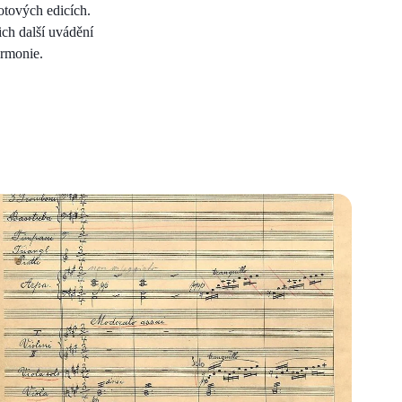
otových edicích.
ich další uvádění
armonie.