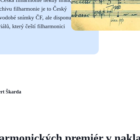
chivu filharmonie je to Český
novodobé snímky ČF, ale disponuje
iálů, který čeští filharmonici
rt Škarda
harmonických premiér v nakla