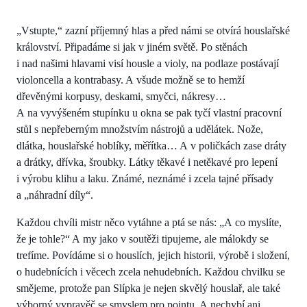
„Vstupte,“ zazní příjemný hlas a před námi se otvírá houslařské
království. Připadáme si jak v jiném světě. Po stěnách
i nad našimi hlavami visí housle a violy, na podlaze postávají
violoncella a kontrabasy. A všude možně se to hemží
dřevěnými korpusy, deskami, smyčci, nákresy…
A na vyvýšeném stupínku u okna se pak tyčí vlastní pracovní
stůl s nepřeberným množstvím nástrojů a udělátek. Nože,
dlátka, houslařské hoblíky, měřítka… A v poličkách zase dráty
a drátky, dřívka, šroubky. Látky těkavé i netěkavé pro lepení
i výrobu klihu a laku. Známé, neznámé i zcela tajné přísady
a „náhradní díly“.
Každou chvíli mistr něco vytáhne a ptá se nás: „A co myslíte,
že je tohle?“ A my jako v soutěži tipujeme, ale málokdy se
trefíme. Povídáme si o houslích, jejich historii, výrobě i složení,
o hudebnících i věcech zcela nehudebních. Každou chvilku se
smějeme, protože pan Slípka je nejen skvělý houslař, ale také
výborný vypravěč se smyslem pro pointu. A nechybí ani