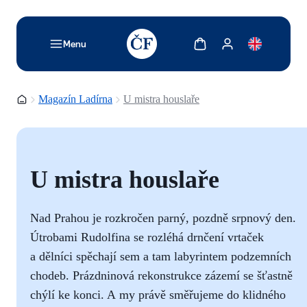
TODO: Add description for reader
Zobrazit košík
Zobrazit můj účet
Menu
Domovská stránka
Magazín Ladírna
U mistra houslaře
U mistra houslaře
Nad Prahou je rozkročen parný, pozdně srpnový den.
Útrobami Rudolfina se rozléhá drnčení vrtaček
a dělníci spěchají sem a tam labyrintem podzemních
chodeb. Prázdninová rekonstrukce zázemí se šťastně
chýlí ke konci. A my právě směřujeme do klidného