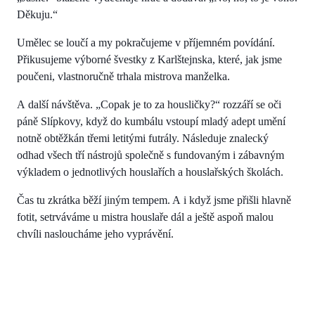
Děkuju.“
Umělec se loučí a my pokračujeme v příjemném povídání.
Přikusujeme výborné švestky z Karlštejnska, které, jak jsme
poučeni, vlastnoručně trhala mistrova manželka.
A další návštěva. „Copak je to za housličky?“ rozzáří se oči
páně Slípkovy, když do kumbálu vstoupí mladý adept umění
notně obtěžkán třemi letitými futrály. Následuje znalecký
odhad všech tří nástrojů společně s fundovaným i zábavným
výkladem o jednotlivých houslařích a houslařských školách.
Čas tu zkrátka běží jiným tempem. A i když jsme přišli hlavně
fotit, setrváváme u mistra houslaře dál a ještě aspoň malou
chvíli nasloucháme jeho vyprávění.