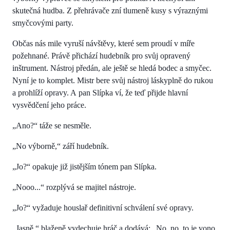
skutečná hudba. Z přehrávače zní tlumeně kusy s výraznými
smyčcovými party.
Občas nás mile vyruší návštěvy, které sem proudí v míře
požehnané. Právě přichází hudebník pro svůj opravený
inštrument. Nástroj předán, ale ještě se hledá bodec a smyčec.
Nyní je to komplet. Mistr bere svůj nástroj láskyplně do rukou
a prohlíží opravy. A pan Slípka ví, že teď přijde hlavní
vysvědčení jeho práce.
„Ano?“ táže se nesměle.
„No výborně,“ září hudebník.
„Jo?“ opakuje již jistějším tónem pan Slípka.
„Nooo...“ rozplývá se majitel nástroje.
„Jo?“ vyžaduje houslař definitivní schválení své opravy.
„Jasně.“ blaženě vydechuje hráč a dodává: „No, no, to je vono.