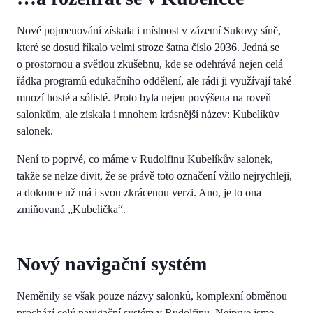
Nové pojmenování získala i místnost v zázemí Sukovy síně,
které se dosud říkalo velmi stroze šatna číslo 2036. Jedná se
o prostornou a světlou zkušebnu, kde se odehrává nejen celá
řádka programů edukačního oddělení, ale rádi ji využívají také
mnozí hosté a sólisté. Proto byla nejen povýšena na roveň
salonkům, ale získala i mnohem krásnější název: Kubelíkův
salonek.
Není to poprvé, co máme v Rudolfinu Kubelíkův salonek,
takže se nelze divit, že se právě toto označení vžilo nejrychleji,
a dokonce už má i svou zkrácenou verzi. Ano, je to ona
zmiňovaná „Kubelička“.
Nový navigační systém
Neměnily se však pouze názvy salonků, komplexní obměnou
prochází celý navigační systém v Rudolfinu. Nejprve jsme