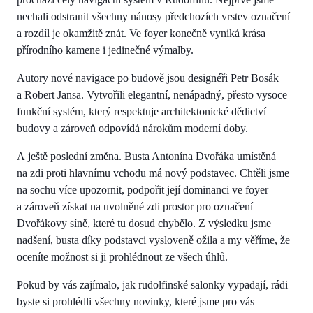
nechali odstranit všechny nánosy předchozích vrstev označení
a rozdíl je okamžitě znát. Ve foyer konečně vyniká krása
přírodního kamene i jedinečné výmalby.
Autory nové navigace po budově jsou designéři Petr Bosák
a Robert Jansa. Vytvořili elegantní, nenápadný, přesto vysoce
funkční systém, který respektuje architektonické dědictví
budovy a zároveň odpovídá nárokům moderní doby.
A ještě poslední změna. Busta Antonína Dvořáka umístěná
na zdi proti hlavnímu vchodu má nový podstavec. Chtěli jsme
na sochu více upozornit, podpořit její dominanci ve foyer
a zároveň získat na uvolněné zdi prostor pro označení
Dvořákovy síně, které tu dosud chybělo. Z výsledku jsme
nadšení, busta díky podstavci vysloveně ožila a my věříme, že
oceníte možnost si ji prohlédnout ze všech úhlů.
Pokud by vás zajímalo, jak rudolfinské salonky vypadají, rádi
byste si prohlédli všechny novinky, které jsme pro vás