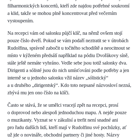
filharmonických koncertů, kteří zde najdou potřebné soukromí
a klid, takže se mohou plně koncentrovat před večerním
vystoupením.
Na recepci vám od salonku půjčí klíč, na němž ovšem stojí
pouze číslo dveří. Pokud se vám podaří neztratit se v útrobách
Rudolfina, správně zabočit u točitého schodiště a neocitnout se
místo v kýženém předsálí například na pódiu Dvořákovy síně,
stále ještě nemáte vyhráno. Vedle sebe jsou totiž salonky dva.
Dirigenti a sólisté jsou do nich umísťováni podle potřeby a jen
interně se u jednoho salonku vžil název „sólistický“
a u druhého „dirigentský“. Kdo toto nepsané názvosloví nezná,
zbývá mu jen ono číslo na klíči.
Často se stává, že se umělci vracejí zpět na recepci, prosí
o doprovod nebo alespoň jednoduchou mapu. A nejde pouze
o muzikanty. Vyznat se v zákulisí a trefit není snadné ani
pro řadu dalších lidí, kteří mají v Rudolfinu své pochůzky, ať
už jde o novináře, obchodní partnery či jiné hosty. Názvy