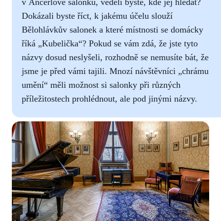
v Ančerlově salonku, věděli byste, kde jej hledat?
Dokázali byste říct, k jakému účelu slouží
Bělohlávkův salonek a které místnosti se domácky
říká „Kubelička“? Pokud se vám zdá, že jste tyto
názvy dosud neslyšeli, rozhodně se nemusíte bát, že
jsme je před vámi tajili. Mnozí návštěvníci „chrámu
umění“ měli možnost si salonky při různých
příležitostech prohlédnout, ale pod jinými názvy.