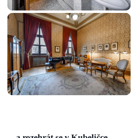
…a rozehrát se v Kubeličce