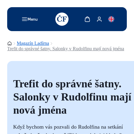
TODO: Add description for reader
Zobrazit košík
Zobrazit můj účet
Menu
Domovská stránka
Magazín Ladírna
Trefit do správné šatny. Salonky v Rudolfinu mají nová jména
Trefit do správné šatny.
Salonky v Rudolfinu mají
nová jména
Když bychom vás pozvali do Rudolfina na setkání