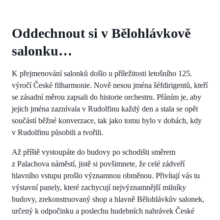
Oddechnout si v Bělohlávkově
salonku…
K přejmenování salonků došlo u příležitosti letošního 125.
výročí České filharmonie. Nově nesou jména šéfdirigentů, kteří
se zásadní měrou zapsali do historie orchestru. Přáním je, aby
jejich jména zaznívala v Rudolfinu každý den a stala se opět
součástí běžné konverzace, tak jako tomu bylo v dobách, kdy
v Rudolfinu působili a tvořili.
Až příště vystoupáte do budovy po schodišti směrem
z Palachova náměstí, jistě si povšimnete, že celé zádveří
hlavního vstupu prošlo významnou obměnou. Přivítají vás tu
výstavní panely, které zachycují nejvýznamnější milníky
budovy, zrekonstruovaný shop a hlavně Bělohlávkův salonek,
určený k odpočinku a poslechu hudebních nahrávek České