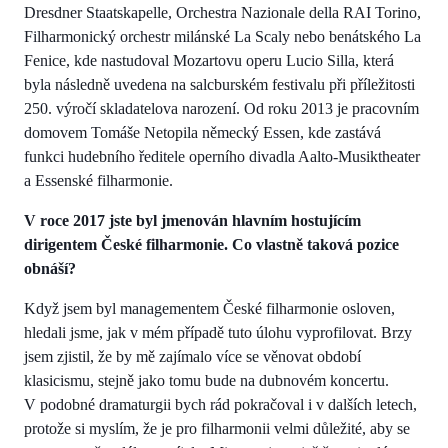
Dresdner Staatskapelle, Orchestra Nazionale della RAI Torino,
Filharmonický orchestr milánské La Scaly nebo benátského La
Fenice, kde nastudoval Mozartovu operu Lucio Silla, která
byla následně uvedena na salcburském festivalu při příležitosti
250. výročí skladatelova narození. Od roku 2013 je pracovním
domovem Tomáše Netopila německý Essen, kde zastává
funkci hudebního ředitele operního divadla Aalto-Musiktheater
a Essenské filharmonie.
V roce 2017 jste byl jmenován hlavním hostujícím
dirigentem České filharmonie. Co vlastně taková pozice
obnáší?
Když jsem byl managementem České filharmonie osloven,
hledali jsme, jak v mém případě tuto úlohu vyprofilovat. Brzy
jsem zjistil, že by mě zajímalo více se věnovat období
klasicismu, stejně jako tomu bude na dubnovém koncertu.
V podobné dramaturgii bych rád pokračoval i v dalších letech,
protože si myslím, že je pro filharmonii velmi důležité, aby se