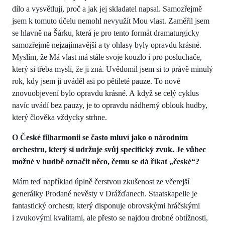
dílo a vysvětluji, proč a jak jej skladatel napsal. Samozřejmě
jsem k tomuto účelu nemohl nevyužít Mou vlast. Zaměřil jsem
se hlavně na Šárku, která je pro tento formát dramaturgicky
samozřejmě nejzajímavější a ty ohlasy byly opravdu krásné.
Myslím, že Má vlast má stále svoje kouzlo i pro posluchače,
který si třeba myslí, že ji zná. Uvědomil jsem si to právě minulý
rok, kdy jsem ji uváděl asi po pětileté pauze. To nové
znovuobjevení bylo opravdu krásné. A když se celý cyklus
navíc uvádí bez pauzy, je to opravdu nádherný oblouk hudby,
který člověka vždycky strhne.
O České filharmonii se často mluví jako o národním
orchestru, který si udržuje svůj specifický zvuk. Je vůbec
možné v hudbě označit něco, čemu se dá říkat „české“?
Mám teď například úplně čerstvou zkušenost ze včerejší
generálky Prodané nevěsty v Drážďanech. Staatskapelle je
fantastický orchestr, který disponuje obrovskými hráčskými
i zvukovými kvalitami, ale přesto se najdou drobné obtížnosti,