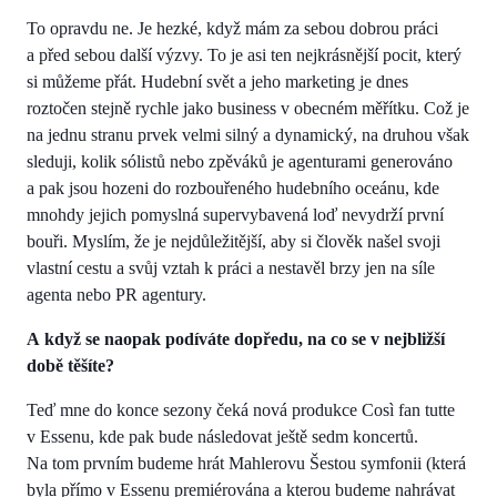
To opravdu ne. Je hezké, když mám za sebou dobrou práci
a před sebou další výzvy. To je asi ten nejkrásnější pocit, který
si můžeme přát. Hudební svět a jeho marketing je dnes
roztočen stejně rychle jako business v obecném měřítku. Což je
na jednu stranu prvek velmi silný a dynamický, na druhou však
sleduji, kolik sólistů nebo zpěváků je agenturami generováno
a pak jsou hozeni do rozbouřeného hudebního oceánu, kde
mnohdy jejich pomyslná supervybavená loď nevydrží první
bouři. Myslím, že je nejdůležitější, aby si člověk našel svoji
vlastní cestu a svůj vztah k práci a nestavěl brzy jen na síle
agenta nebo PR agentury.
A když se naopak podíváte dopředu, na co se v nejbližší
době těšíte?
Teď mne do konce sezony čeká nová produkce Così fan tutte
v Essenu, kde pak bude následovat ještě sedm koncertů.
Na tom prvním budeme hrát Mahlerovu Šestou symfonii (která
byla přímo v Essenu premiérována a kterou budeme nahrávat