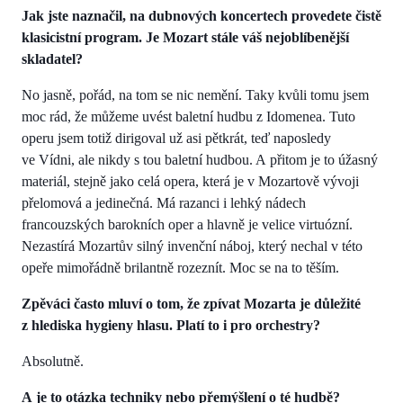
Jak jste naznačil, na dubnových koncertech provedete čistě
klasicistní program. Je Mozart stále váš nejoblíbenější
skladatel?
No jasně, pořád, na tom se nic nemění. Taky kvůli tomu jsem
moc rád, že můžeme uvést baletní hudbu z Idomenea. Tuto
operu jsem totiž dirigoval už asi pětkrát, teď naposledy
ve Vídni, ale nikdy s tou baletní hudbou. A přitom je to úžasný
materiál, stejně jako celá opera, která je v Mozartově vývoji
přelomová a jedinečná. Má razanci i lehký nádech
francouzských barokních oper a hlavně je velice virtuózní.
Nezastírá Mozartův silný invenční náboj, který nechal v této
opeře mimořádně brilantně rozeznít. Moc se na to těším.
Zpěváci často mluví o tom, že zpívat Mozarta je důležité
z hlediska hygieny hlasu. Platí to i pro orchestry?
Absolutně.
A je to otázka techniky nebo přemýšlení o té hudbě?