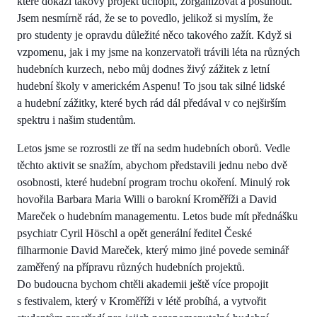
které dokáží takový projekt uchopit, zorganizovat a posunout.
Jsem nesmírně rád, že se to povedlo, jelikož si myslím, že
pro studenty je opravdu důležité něco takového zažít. Když si
vzpomenu, jak i my jsme na konzervatoři trávili léta na různých
hudebních kurzech, nebo můj dodnes živý zážitek z letní
hudební školy v americkém Aspenu! To jsou tak silné lidské
a hudební zážitky, které bych rád dál předával v co nejširším
spektru i našim studentům.
Letos jsme se rozrostli ze tří na sedm hudebních oborů. Vedle
těchto aktivit se snažím, abychom představili jednu nebo dvě
osobnosti, které hudební program trochu okoření. Minulý rok
hovořila Barbara Maria Willi o barokní Kroměříži a David
Mareček o hudebním managementu. Letos bude mít přednášku
psychiatr Cyril Höschl a opět generální ředitel České
filharmonie David Mareček, který mimo jiné povede seminář
zaměřený na přípravu různých hudebních projektů.
Do budoucna bychom chtěli akademii ještě více propojit
s festivalem, který v Kroměříži v létě probíhá, a vytvořit