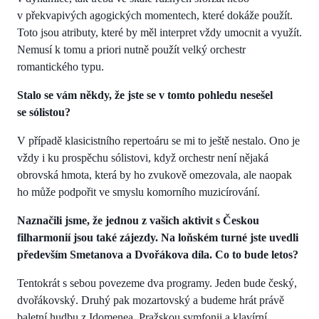
v překvapivých agogických momentech, které dokáže použít.
Toto jsou atributy, které by měl interpret vždy umocnit a využít.
Nemusí k tomu a priori nutně použít velký orchestr
romantického typu.
Stalo se vám někdy, že jste se v tomto pohledu nesešel
se sólistou?
V případě klasicistního repertoáru se mi to ještě nestalo. Ono je
vždy i ku prospěchu sólistovi, když orchestr není nějaká
obrovská hmota, která by ho zvukově omezovala, ale naopak
ho může podpořit ve smyslu komorního muzicírování.
Naznačili jsme, že jednou z vašich aktivit s Českou
filharmonií jsou také zájezdy. Na loňském turné jste uvedli
především Smetanova a Dvořákova díla. Co to bude letos?
Tentokrát s sebou povezeme dva programy. Jeden bude český,
dvořákovský. Druhý pak mozartovský a budeme hrát právě
baletní hudbu z Idomenea, Pražskou symfonii a klavírní