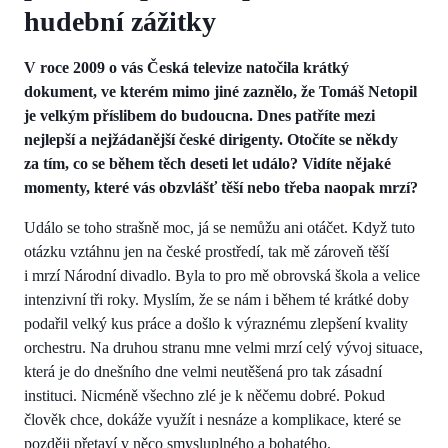
hudební zážitky
V roce 2009 o vás Česká televize natočila krátký
dokument, ve kterém mimo jiné zaznělo, že Tomáš Netopil
je velkým příslibem do budoucna. Dnes patříte mezi
nejlepší a nejžádanější české dirigenty. Otočíte se někdy
za tím, co se během těch deseti let událo? Vidíte nějaké
momenty, které vás obzvlášť těší nebo třeba naopak mrzí?
Událo se toho strašně moc, já se nemůžu ani otáčet. Když tuto
otázku vztáhnu jen na české prostředí, tak mě zároveň těší
i mrzí Národní divadlo. Byla to pro mě obrovská škola a velice
intenzivní tři roky. Myslím, že se nám i během té krátké doby
podařil velký kus práce a došlo k výraznému zlepšení kvality
orchestru. Na druhou stranu mne velmi mrzí celý vývoj situace,
která je do dnešního dne velmi neutěšená pro tak zásadní
instituci. Nicméně všechno zlé je k něčemu dobré. Pokud
člověk chce, dokáže využít i nesnáze a komplikace, které se
později přetaví v něco smysluplného a bohatého.