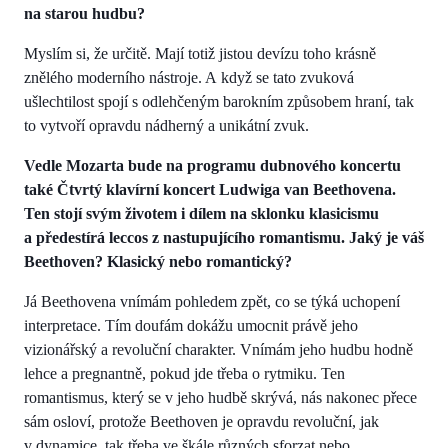
na starou hudbu?
Myslím si, že určitě. Mají totiž jistou devízu toho krásně
znělého moderního nástroje. A když se tato zvuková
ušlechtilost spojí s odlehčeným barokním způsobem hraní, tak
to vytvoří opravdu nádherný a unikátní zvuk.
Vedle Mozarta bude na programu dubnového koncertu
také Čtvrtý klavírní koncert Ludwiga van Beethovena.
Ten stojí svým životem i dílem na sklonku klasicismu
a předestírá leccos z nastupujícího romantismu. Jaký je váš
Beethoven? Klasický nebo romantický?
Já Beethovena vnímám pohledem zpět, co se týká uchopení
interpretace. Tím doufám dokážu umocnit právě jeho
vizionářský a revoluční charakter. Vnímám jeho hudbu hodně
lehce a pregnantně, pokud jde třeba o rytmiku. Ten
romantismus, který se v jeho hudbě skrývá, nás nakonec přece
sám osloví, protože Beethoven je opravdu revoluční, jak
v dynamice, tak třeba ve škále různých sforzat nebo