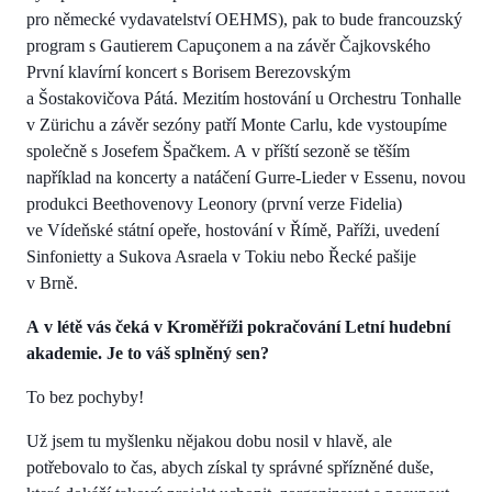
pro německé vydavatelství OEHMS), pak to bude francouzský
program s Gautierem Capuçonem a na závěr Čajkovského
První klavírní koncert s Borisem Berezovským
a Šostakovičova Pátá. Mezitím hostování u Orchestru Tonhalle
v Zürichu a závěr sezóny patří Monte Carlu, kde vystoupíme
společně s Josefem Špačkem. A v příští sezoně se těším
například na koncerty a natáčení Gurre-Lieder v Essenu, novou
produkci Beethovenovy Leonory (první verze Fidelia)
ve Vídeňské státní opeře, hostování v Římě, Paříži, uvedení
Sinfonietty a Sukova Asraela v Tokiu nebo Řecké pašije
v Brně.
A v létě vás čeká v Kroměříži pokračování Letní hudební
akademie. Je to váš splněný sen?
To bez pochyby!
Už jsem tu myšlenku nějakou dobu nosil v hlavě, ale
potřebovalo to čas, abych získal ty správné spřízněné duše,