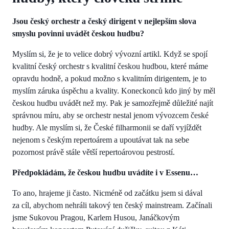
Jsou český orchestr a český dirigent v nejlepším slova
smyslu povinni uvádět českou hudbu?
Myslím si, že je to velice dobrý vývozní artikl. Když se spojí
kvalitní český orchestr s kvalitní českou hudbou, které máme
opravdu hodně, a pokud možno s kvalitním dirigentem, je to
myslím záruka úspěchu a kvality. Koneckonců kdo jiný by měl
českou hudbu uvádět než my. Pak je samozřejmě důležité najít
správnou míru, aby se orchestr nestal jenom vývozcem české
hudby. Ale myslím si, že České filharmonii se daří vyjíždět
nejenom s českým repertoárem a upoutávat tak na sebe
pozornost právě stále větší repertoárovou pestrostí.
Předpokládám, že českou hudbu uvádíte i v Essenu…
To ano, hrajeme ji často. Nicméně od začátku jsem si dával
za cíl, abychom nehráli takový ten český mainstream. Začínali
jsme Sukovou Pragou, Karlem Husou, Janáčkovým