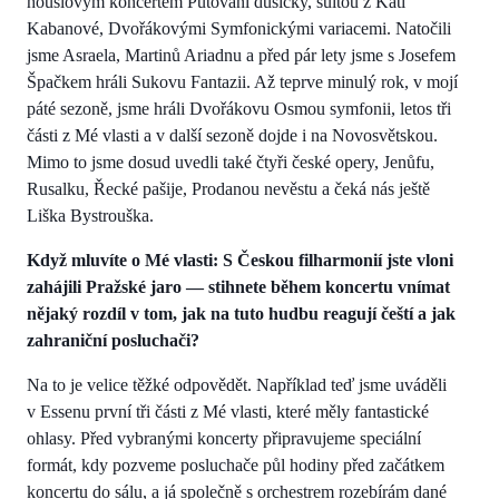
houslovým koncertem Putování dušičky, suitou z Káti
Kabanové, Dvořákovými Symfonickými variacemi. Natočili
jsme Asraela, Martinů Ariadnu a před pár lety jsme s Josefem
Špačkem hráli Sukovu Fantazii. Až teprve minulý rok, v mojí
páté sezoně, jsme hráli Dvořákovu Osmou symfonii, letos tři
části z Mé vlasti a v další sezoně dojde i na Novosvětskou.
Mimo to jsme dosud uvedli také čtyři české opery, Jenůfu,
Rusalku, Řecké pašije, Prodanou nevěstu a čeká nás ještě
Liška Bystrouška.
Když mluvíte o Mé vlasti: S Českou filharmonií jste vloni
zahájili Pražské jaro — stihnete během koncertu vnímat
nějaký rozdíl v tom, jak na tuto hudbu reagují čeští a jak
zahraniční posluchači?
Na to je velice těžké odpovědět. Například teď jsme uváděli
v Essenu první tři části z Mé vlasti, které měly fantastické
ohlasy. Před vybranými koncerty připravujeme speciální
formát, kdy pozveme posluchače půl hodiny před začátkem
koncertu do sálu, a já společně s orchestrem rozebírám dané