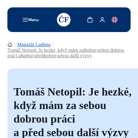
TODO: Add description for reader
Zobrazit košík
Zobrazit můj účet
Menu
Domovská stránka
Magazín Ladírna
Tomáš Netopil: Je hezké, když mám za&nbsp;sebou dobrou
práci a&nbsp;před&nbsp;sebou další výzvy
Tomáš Netopil: Je hezké,
když mám za sebou
dobrou práci
a před sebou další výzvy