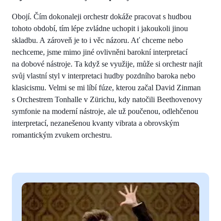
Obojí. Čím dokonaleji orchestr dokáže pracovat s hudbou
tohoto období, tím lépe zvládne uchopit i jakoukoli jinou
skladbu. A zároveň je to i věc názoru. Ať chceme nebo
nechceme, jsme mimo jiné ovlivněni barokní interpretací
na dobové nástroje. Ta když se využije, může si orchestr najít
svůj vlastní styl v interpretaci hudby pozdního baroka nebo
klasicismu. Velmi se mi líbí fúze, kterou začal David Zinman
s Orchestrem Tonhalle v Zürichu, kdy natočili Beethovenovy
symfonie na moderní nástroje, ale už poučenou, odlehčenou
interpretací, nezanešenou kvanty vibrata a obrovským
romantickým zvukem orchestru.