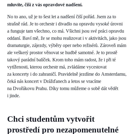
mluvíte, čiší z vás opravdové nadšení.
No to ano, už je to šest let a nadšení čiší pořád. Jsem za to
strašně rád. Je to orchestr i divadlo na opravdu vysoké úrovni
a funguje tam všechno, co má. Všichni jsou své práci opravdu
oddaní. Baví mě, že se mohu realizovat i v aktivitách, jako jsou
dramaturgie, zájezdy, výběry oper nebo režisérů. Zároveň mám
ale veškerý prostor věnovat se hudbě samotné. Je to prostě
takový parádní balíček. Krom toho mám radost, že i při té
vytíženosti, kterou orchestr má, zvládáme vycestovat
za koncerty i do zahraničí. Pravidelně jezdíme do Amsterdamu,
čeká nás koncert v Drážďanech a letos se vracíme
na Dvořákovu Prahu. Díky tomu můžeme o sobě dát vědět
i jinde.
Chci studentům vytvořit
prostředí pro nezapomenutelné