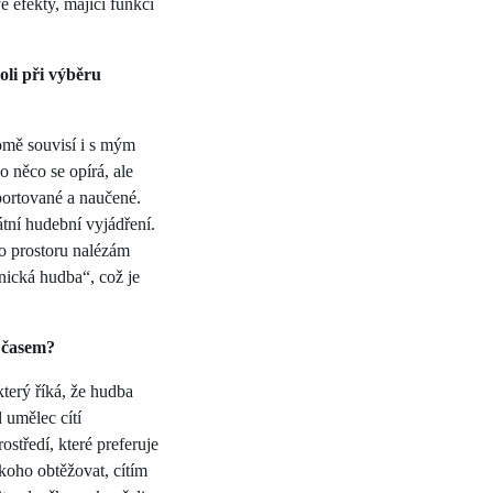
efekty, mající funkci
oli při výběru
omě souvisí i s mým
o něco se opírá, ale
mportované a naučené.
átní hudební vyjádření.
to prostoru nalézám
nická hudba“, což je
č časem?
terý říká, že hudba
 umělec cítí
středí, které preferuje
koho obtěžovat, cítím