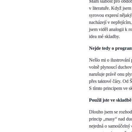
Mám slabost pro období
v literatuře. Když jsem
syrovou expresí nějaký
nacházejí v nepřejícím,
jsem viděl analogii k r
idea mé skladby.
Nejde tedy o progr
Nešlo mi o ilustrování
volně plynoucí duchov
narušuje právě onu plyn
přes taktové čáry. Od 
S tímto principem ve s
Použil jste ve skladb
Dlouho jsem se rozhodo
princip „masy“ nad duc
nejedná o samoúčelný 