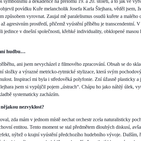
 symbolismu a dekadence na přelomu 19. a 20. století, a to jak ve výt
 objevil povídku Kuře melancholik Josefa Karla Šlejhara, věděl jsem, že 
m způsobem vyrovnat. Zaujal mě paralelismus osudů kuřete a malého ch
 až agresivním prostředí, přičemž vyústění příběhu je transcendentní. V
oli jedince v dnešní společnosti, křehké individuality, obklopené masou l
amní hudbu…
 příběhu, ani jsem nevycházel z filmového zpracování. Obsah se do skla
ní složky a výrazné metricko-rytmické stylizace, která svým pochodo
ulost. Inspirací mi byla i středověká polyfonie. Zní úžasně plasticky a
Šlejhara jsem si vypůjčil pojem „ústrach“. Chápu ho jako náhlý úlek, vy
kladbě systematicky zacházím.
ě nějakou nezvyklost?
val, zda mám v jednom místě nechat orchestr zcela naturalisticky poc
hovní entitou. Tento moment se stal předmětem dlouhých diskusí, avša
efekt, nýbrž o krajní vyústění předchozího hudebního vývoje. Dalším,