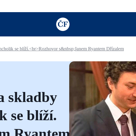
TODO: Add description for reader
ncholik se blíží.<br>Rozhovor s&nbsp;Janem Ryantem Dřízalem
a skladby
 se blíží.
em Ryantem