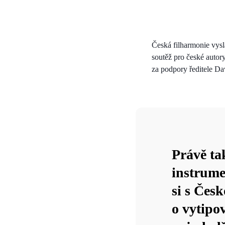
Česká filharmonie vys
soutěž pro české autor
za podpory ředitele Da
Právě ta
instrume
si s Čes
o vytipo