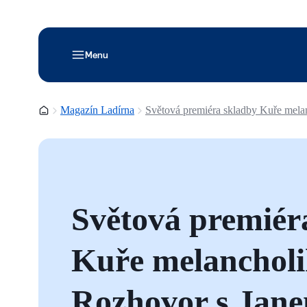
Menu
Domovská stránka
Magazín Ladírna
Světová premiéra skladby Kuře mela
Světová premiér
Kuře melancholik
Rozhovor s Jan