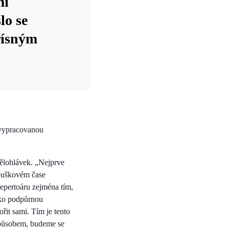
mi
lo se
řísným
u vypracovanou
 Bělohlávek. „Nejprve
kouškovém čase
repertoáru zejména tím,
jako podpůrnou
řit sami. Tím je tento
způsobem, budeme se