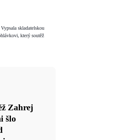
 Vypsala skladatelskou
ohlávkovi, který soutěž
ěž Zahrej
i šlo
d