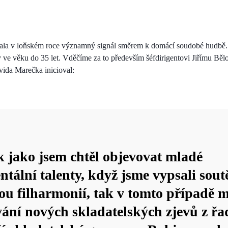
lala v loňském roce významný signál směrem k domácí soudobé hudbě.
y ve věku do 35 let. Vděčíme za to především šéfdirigentovi Jiřímu Běl
vida Marečka inicioval:
k jako jsem chtěl objevovat mladé
ntální talenty, když jsme vypsali sout
kou filharmonií, tak v tomto případě m
vání nových skladatelských zjevů z řa