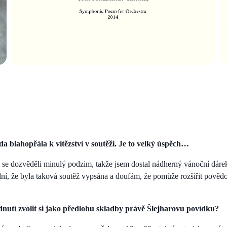
 blahopřála k vítězství v soutěži. Je to velký úspěch…
se dozvěděli minulý podzim, takže jsem dostal nádherný vánoční dárek
dní, že byla taková soutěž vypsána a doufám, že pomůže rozšířit pově
dnutí zvolit si jako předlohu skladby právě Šlejharovu povídku?