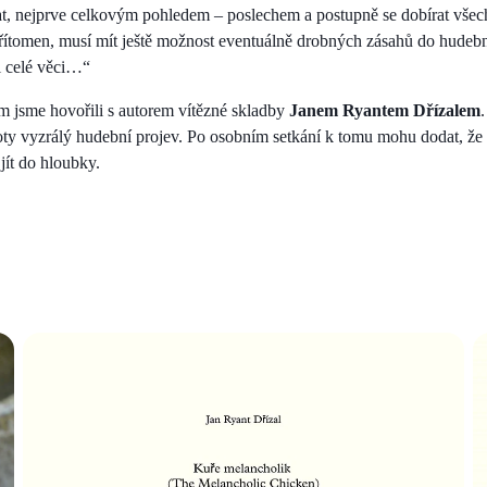
, nejprve celkovým pohledem – poslechem a postupně se dobírat všech 
řítomen, musí mít ještě možnost eventuálně drobných zásahů do hudebn
l celé věci…“
 jsme hovořili s autorem vítězné skladby
Janem Ryantem Dřízalem
roty vyzrálý hudební projev. Po osobním setkání k tomu mohu dodat, že
jít do hloubky.