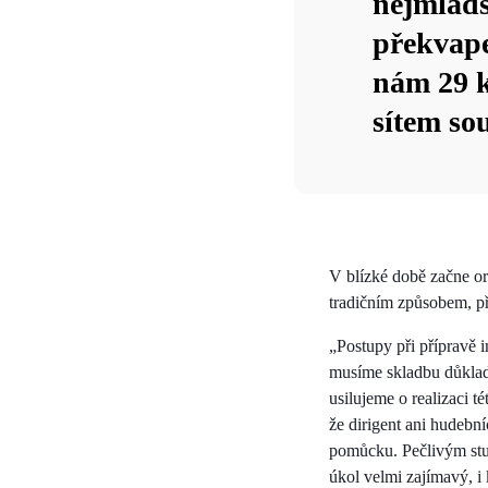
nejmladš
překvape
nám 29 k
sítem sou
V blízké době začne or
tradičním způsobem, př
„Postupy při přípravě i
musíme skladbu důkladn
usilujeme o realizaci t
že dirigent ani hudebn
pomůcku. Pečlivým stud
úkol velmi zajímavý, 