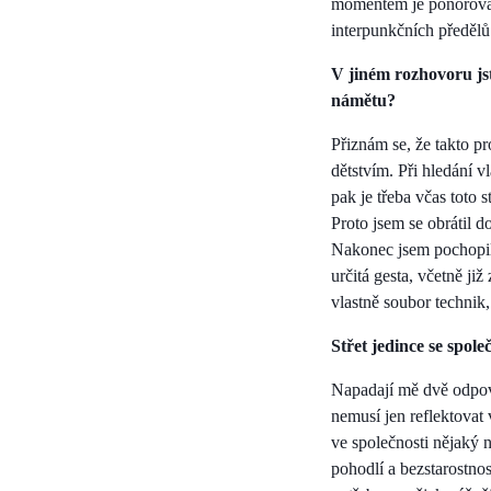
momentem je ponořován
interpunkčních předělů
V jiném rozhovoru jst
námětu?
Přiznám se, že takto p
dětstvím. Při hledání v
pak je třeba včas toto 
Proto jsem se obrátil d
Nakonec jsem pochopil,
určitá gesta, včetně j
vlastně soubor technik,
Střet jedince se spol
Napadají mě dvě odpově
nemusí jen reflektovat
ve společnosti nějaký 
pohodlí a bezstarostno