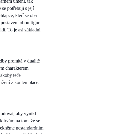
varném umění, tak
se potřebuji s její
lapce, kteří se oba
 postavení obou figur
idí. To je asi základní
dby promítá v dualitě
vým charakterem
 jakoby teče
tržení z kontemplace.
hodovat, aby vynikl
k trvám na tom, že se
 řekněme nestandardním