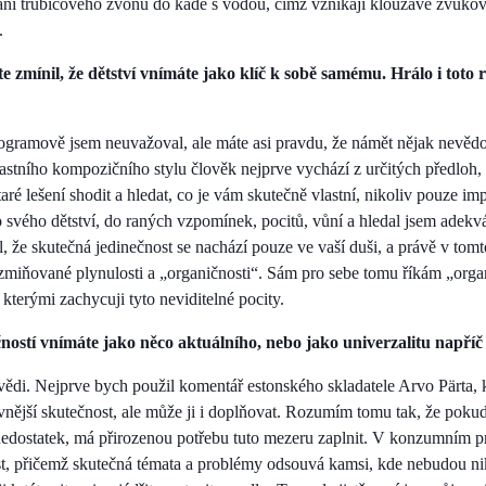
í trubicového zvonu do kádě s vodou, čímž vznikají klouzavé zvukové 
.
e zmínil, že dětství vnímáte jako klíč k sobě samému. Hrálo i toto r
rogramově jsem neuvažoval, ale máte asi pravdu, že námět nějak nevěd
lastního kompozičního stylu člověk nejprve vychází z určitých předloh, 
staré lešení shodit a hledat, co je vám skutečně vlastní, nikoliv pouze i
o svého dětství, do raných vzpomínek, pocitů, vůní a hledal jsem adekv
 že skutečná jedinečnost se nachází pouze ve vaší duši, a právě v tom
iž zmiňované plynulosti a „organičnosti“. Sám pro sebe tomu říkám „orga
 kterými zachycuji tyto neviditelné pocity.
ečností vnímáte jako něco aktuálního, nebo jako univerzalitu napří
di. Nejprve bych použil komentář estonského skladatele Arvo Pärta, k
 vnější skutečnost, ale může ji i doplňovat. Rozumím tomu tak, že pokud
nedostatek, má přirozenou potřebu tuto mezeru zaplnit. V konzumním pro
st, přičemž skutečná témata a problémy odsouvá kamsi, kde nebudou ni