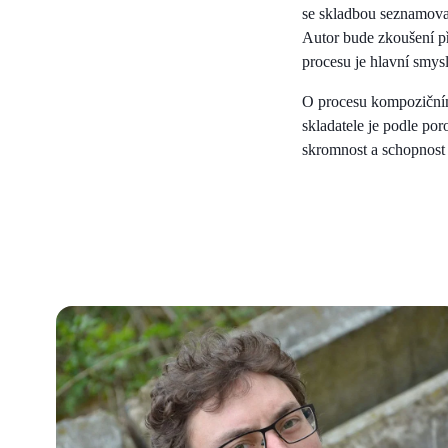
se skladbou seznamovat
Autor bude zkoušení p
procesu je hlavní smys
O procesu kompozičním
skladatele je podle po
skromnost a schopnost 