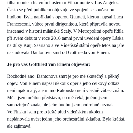
filharmonie a hlavním hostem u Filharmonie v Los Angeles.
Často se před publikem objevuje ve spojení se současnou
hudbou. Byla například s operou Quartett, kterou napsal Luca
Francesconi, vůbec první dirigentkou, která připravila novou
inscenaci v historii milánské Scaly. V Metropolitní opeře řídila
při svém debutu v roce 2016 tamní první uvedení opery Láska
na dílky Kaiji Saariaho a ve Vídeňské státní opeře letos na jaře
nastudovala Dantonovu smrt od Gottfrieda von Einem.
Je pro vás Gottfried von Einem objevem?
Rozhodně ano, Dantonova smrt je pro mě skutečný a pěkný
objev. Von Einem napsal několik oper a jeho celkový odkaz
není nijak malý, ale mimo Rakousko není vlastně vůbec znám.
Měla jsem určitou představu, co mě čeká, jméno jsem
samozřejmě znala, ale jeho hudbu jsem podrobně neznala.
Ve Finsku jsem proto ještě před vídeňským úkolem
naplánovala uvést jednu jeho orchestrální skladbu. Byla krátká,
ale zajímavá.