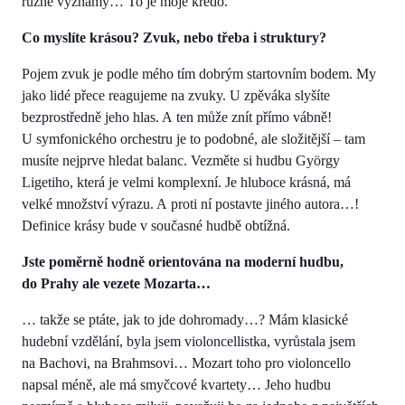
různé významy… To je moje krédo.
Co myslíte krásou? Zvuk, nebo třeba i struktury?
Pojem zvuk je podle mého tím dobrým startovním bodem. My
jako lidé přece reagujeme na zvuky. U zpěváka slyšíte
bezprostředně jeho hlas. A ten může znít přímo vábně!
U symfonického orchestru je to podobné, ale složitější – tam
musíte nejprve hledat balanc. Vezměte si hudbu György
Ligetiho, která je velmi komplexní. Je hluboce krásná, má
velké množství výrazu. A proti ní postavte jiného autora…!
Definice krásy bude v současné hudbě obtížná.
Jste poměrně hodně orientována na moderní hudbu,
do Prahy ale vezete Mozarta…
… takže se ptáte, jak to jde dohromady…? Mám klasické
hudební vzdělání, byla jsem violoncellistka, vyrůstala jsem
na Bachovi, na Brahmsovi… Mozart toho pro violoncello
napsal méně, ale má smyčcové kvartety… Jeho hudbu