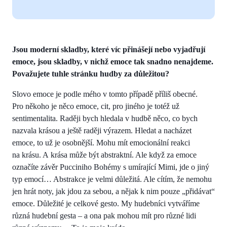
Jsou moderní skladby, které víc přinášejí nebo vyjadřují
emoce, jsou skladby, v nichž emoce tak snadno nenajdeme.
Považujete tuhle stránku hudby za důležitou?
Slovo emoce je podle mého v tomto případě příliš obecné.
Pro někoho je něco emoce, cit, pro jiného je totéž už
sentimentalita. Raději bych hledala v hudbě něco, co bych
nazvala krásou a ještě raději výrazem. Hledat a nacházet
emoce, to už je osobnější. Mohu mít emocionální reakci
na krásu. A krása může být abstraktní. Ale když za emoce
označíte závěr Pucciniho Bohémy s umírající Mimi, jde o jiný
typ emocí… Abstrakce je velmi důležitá. Ale cítím, že nemohu
jen hrát noty, jak jdou za sebou, a nějak k nim pouze „přidávat“
emoce. Důležité je celkové gesto. My hudebníci vytváříme
různá hudební gesta – a ona pak mohou mít pro různé lidi