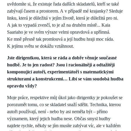
uvědomíte si, že existuje řada dalších skladatelů, kteří se také
zabývají časem a prostorem. A v případě mé krajanky? Sleduje
linku, která je důležitá v jejím životě, která je důležitá pro ni.
A jak to vypadá zvenčí, to je až na druhém místě... Kaia
Saariaho je ve svém výraze velmi opravdová a upřímná.
Ke mně přesně tak promlouvá a její hudbu hraji moc ráda.
K jejímu světu se dokážu vztáhnout.
Jste dirigentkou, která se ráda a dobře věnuje současné
hudbě. Je to jen radost? Jsou i racionálněji a odtažitěji
komponující autoři, experimentátoři s matematickými
strukturami a konstrukcemi… Líbí se vám soudobá hudba
opravdu vždy?
Moje práce, respektive můj úkol jako dirigentky je pokoušet se
porozumět tomu, co se skladatel snaží sdělit. Technika, kterou
autoři používají, není - nebo by asi neměla být – přímo
významem, který jejich hudba nese. Občas smysl hudby
najdete rychle, někdy se jím musíte zabývat víc, ale v každém