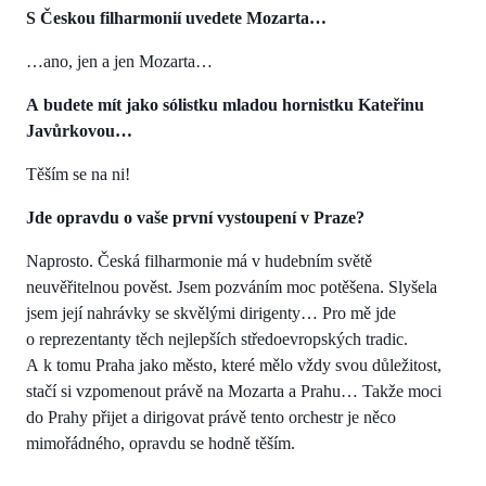
S Českou filharmonií uvedete Mozarta…
…ano, jen a jen Mozarta…
A budete mít jako sólistku mladou hornistku Kateřinu
Javůrkovou…
Těším se na ni!
Jde opravdu o vaše první vystoupení v Praze?
Naprosto. Česká filharmonie má v hudebním světě
neuvěřitelnou pověst. Jsem pozváním moc potěšena. Slyšela
jsem její nahrávky se skvělými dirigenty… Pro mě jde
o reprezentanty těch nejlepších středoevropských tradic.
A k tomu Praha jako město, které mělo vždy svou důležitost,
stačí si vzpomenout právě na Mozarta a Prahu… Takže moci
do Prahy přijet a dirigovat právě tento orchestr je něco
mimořádného, opravdu se hodně těším.