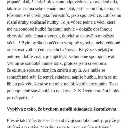
případě platí, že když převezmu odpovědnost za uvedení díla,
tak se ani sama sebe nemám moc ptát, jestli se mi líbí, nebo ne.
Působím v té chvíli jako řemeslník, jako spolutvůrce. Líbí se mi
různé druhy současné hudby. To je vůbec jedna z věcí, které
mě na soudobé hudbě fascinují nejvíc – dokáže obsáhnout
obrovské pole témat a výrazu, dotýká se takového množství
věcí…! Bylo by škoda něčemu se úplně vyhýbat nebo vědomě
omezovat volbu, čemu se chci věnovat. Když se s nějakým
autorem dobře znám, je logičtější, že budeme spolupracovat.
Věnuji se soudobé hudbě tolik, protože jsem si vědoma,
že existuje spousta různých směrů a stylů. Ale může se
samozřejmě stát, že tentýž skladatel napíše hudbu, která se mi
líbí, a pak věc, která se mi tolik nelíbí, které nerozumím. To se
pochopitelně stává pořád a opakovaně. K živému umění i tohle
prostě patří…!
Vyplývá z toho, že bychom neměli skladatele škatulkovat.
Přesně tak! Víte, lidé se často obávají soudobé hudby, prý že je
obtížná a tak dále. Myslím, že za to trochu může extrémní