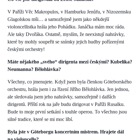
V Paříži Věc Makropulos, v Hamburku Jenůfu, v Nizozemsku
Glagolskou mši… a samozřejmě jsem jako někdejší
violoncellistka hrála jeho Pohádku. Janáčka mám moc ráda.
Ale taky Dvořáka. Ostatně, myslím, že neexistují nahrávky,
které by mohly soupeřit se snímky jejich hudby pořízenými
českými orchestry!
Máte nějakého „svého“ dirigenta mezi českými? Kubelíka?
Neumanna? Bělohlávka?
Všechny, co jmenujete. Když jsem byla členkou Göteborského
orchestru, hrála jsem i za řízení Jiřího Bělohlávka. Jen jednou,
ale sledovala jsem jeho nahrávky, samozřejmě i dalších
dirigentů. Příští rok na jaře budu dirigovat v Paříži Rusalku.
Bude to moje první setkání s touhle operou. To všechno jsou
silné tradice, které se mi moc líbí.
Byla jste v Göteborgu koncertním mistrem. Hrajete dál
na violoncello?