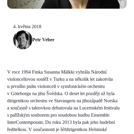
4. května 2018
Petr Veber
V roce 1994 Finka Susanna Mälkki vyhrála Národní
violoncellovou soutěž v Turku a na několik let zakotvila
u prvního pultu violoncell v symfonickém orchestru
v Göteborgu na jihu Švédska. O deset let později už byla
dirigentkou orchestru ve Stavangeru na jihozápadě Norska
a současně s taktovkou debutovala na Lucernském festivalu
s pařížským souborem pro soudobou hudbu Ensemble
InterContemporain. Do roku 2013 byla pak jeho hudební
ředitelkou. V současnosti je šéfdirigentkou Helsinské