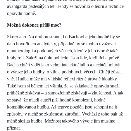
avantgarda padesátých let. Tehdy se hovořilo o teorii a technice
opravdu hodně.
Možná dokonce příliš moc?
Skoro ano. Na druhou stranu, i o Bachovi a jeho hudbě by se
dalo hovořit jen analyticky, případně by se mohlo uvažovat
o numerologii a podobných věcech, které v jeho tvorbě také
hrály roli. Záleží na úhlu pohledu. Jsou lidé, kteří třeba právě
Bacha chtějí vidět jako velmi intelektuálního a nechtějí mluvit
o výraze jeho hudby, o víře a podobných věcech. Chtějí zůstat
vně. Hudba může mít v lidské reflexi různé úrovně hloubky.
Také jsem si během let všimla, že se skladatelé opravdu snaží
průběžně získávat – a samozřejmě získávají – zkušenosti. A tak
se stává, že mladí autoři píší hodně komplexní, hodně
komplikovanou hudbu. Až teprve později jsou schopni najít
způsoby, v nichž se zkušenosti zúročují. Vychází z toho pak už
méně složitá hudba. Možnost takového vývoje jim musíme
přiznat.