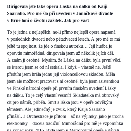
Dirigovala jste také operu Láska na dálku od Kaiji
Saariaho. Pro mě šlo při uvedení v Janáčkově divadle
v Brně loni o životní zážitek. Jak pro vás?
To je jedna z nejlepších, ne-li přímo nejlepší opera napsaná
v posledních dvaceti nebo pětadvaceti letech. A pro mě to má
ještě tu spojitost, že jde o finskou autorku… Její hudba je
opravdu mimořádná, dirigovala jsem už několik jejích děl.
A znám ji osobně. Myslím, že Láska na dálku byla první věcí,
se kterou jsem se od ní setkala. I když – vlastně ne. Ještě
předtím jsem hrála jednu její violoncellovou skladbu. Měla
jsem ale možnost pracovat s ní osobně, byla jsem asistentkou
ve Finské národní opeře při prvním finském uvedení Lásky
na dálku. To je celý vlastní vesmír! Skladatelka má obrovský
cit pro námět, příběh. Smrt a láska jsou v opeře odvěkým
tématem. Ale jedinečný je zvuk, který Kaija Saariaho
přináší…! Orchestrace je přitom – až na výjimky, jako je trocha
elektroniky – docela tradiční. Mimořádná pro mě je vzpomínka
na konec roku 2016. Byla jsem v Metropolitní opeře a dávali