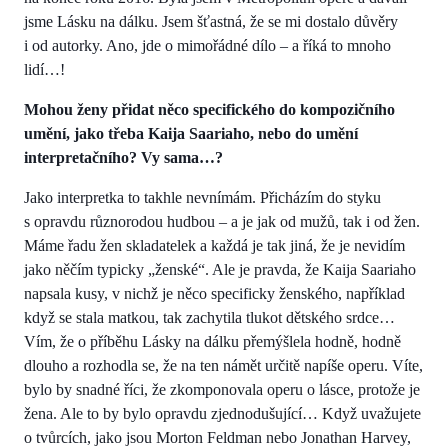
jsme Lásku na dálku. Jsem šťastná, že se mi dostalo důvěry
i od autorky. Ano, jde o mimořádné dílo – a říká to mnoho
lidí…!
Mohou ženy přidat něco specifického do kompozičního
umění, jako třeba Kaija Saariaho, nebo do umění
interpretačního? Vy sama…?
Jako interpretka to takhle nevnímám. Přicházím do styku
s opravdu různorodou hudbou – a je jak od mužů, tak i od žen.
Máme řadu žen skladatelek a každá je tak jiná, že je nevidím
jako něčím typicky „ženské“. Ale je pravda, že Kaija Saariaho
napsala kusy, v nichž je něco specificky ženského, například
když se stala matkou, tak zachytila tlukot dětského srdce…
Vím, že o příběhu Lásky na dálku přemýšlela hodně, hodně
dlouho a rozhodla se, že na ten námět určitě napíše operu. Víte,
bylo by snadné říci, že zkomponovala operu o lásce, protože je
žena. Ale to by bylo opravdu zjednodušující… Když uvažujete
o tvůrcích, jako jsou Morton Feldman nebo Jonathan Harvey,