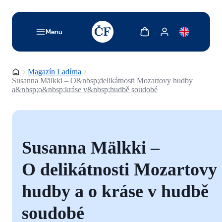
TODO: Add description for reader
Zobrazit košík
Zobrazit můj účet
Menu
Domovská stránka
Magazín Ladírna
Susanna Mälkki – O&nbsp;delikátnosti Mozartovy hudby
a&nbsp;o&nbsp;kráse v&nbsp;hudbě soudobé
Susanna Mälkki –
O delikátnosti Mozartovy
hudby a o kráse v hudbě
soudobé