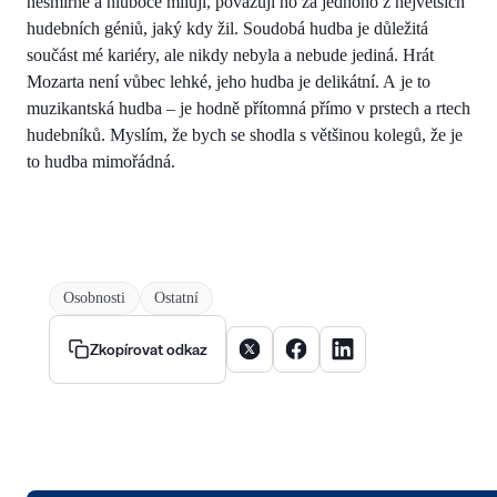
nesmírně a hluboce miluji, považuji ho za jednoho z největších
hudebních géniů, jaký kdy žil. Soudobá hudba je důležitá
součást mé kariéry, ale nikdy nebyla a nebude jediná. Hrát
Mozarta není vůbec lehké, jeho hudba je delikátní. A je to
muzikantská hudba – je hodně přítomná přímo v prstech a rtech
hudebníků. Myslím, že bych se shodla s většinou kolegů, že je
to hudba mimořádná.
Osobnosti
Ostatní
Sdílet článek na X
Sdílet článek na Facebooku
Sdílet článek na Linke
Zkopírovat odkaz