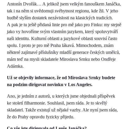
Antonín Dvořák… A jelikož jsem velkým fanouškem Janáčka,
tak i na něm si uvědomuji svébytnost regionu, kde žil. V jeho
hudbě slyším dostatek nezávislosti na klasických tradicích.
A pak je tu ještě přidaná linie pro mě jako pro Finku: my stejně
jako vy hovoříme svým vlastním jazykem, který spoluvytváří
naši identitu. Kulturní oblasti a jazykové oblasti souvisí často
spolu. I proto je pro mě Praha lákavá. Mimochodem, znám
některé zajímavé příslušníky mladší generace českých umělců,
mám teď na mysli skladatele Miroslava Srnku nebo Ondřeje
Adámka.
Už se objevily informace, že od Miroslava Srnky budete
na podzim dirigovat novinku v Los Angeles.
Ano, je jedním z autorů, u kterých jsme objednali příspěvek
ke století filharmonie. Souhlasil, jsem ráda. Je to skvělý
skladatel. Takže existují už nějaké vazby. Ale nyní jsem ráda,
že do Prahy opravdu fyzicky přijedu.
Co vše jste dirigovala od Leoše Janáčka?