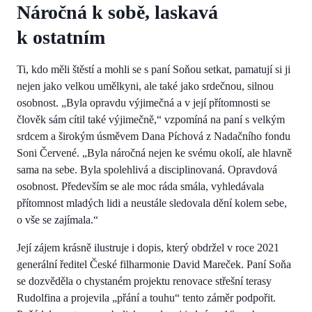
Náročná k sobě, laskavá
k ostatním
Ti, kdo měli štěstí a mohli se s paní Soňou setkat, pamatují si ji
nejen jako velkou umělkyni, ale také jako srdečnou, silnou
osobnost. „Byla opravdu výjimečná a v její přítomnosti se
člověk sám cítil také výjimečně,“ vzpomíná na paní s velkým
srdcem a širokým úsměvem Dana Píchová z Nadačního fondu
Soni Červené. „Byla náročná nejen ke svému okolí, ale hlavně
sama na sebe. Byla spolehlivá a disciplinovaná. Opravdová
osobnost. Především se ale moc ráda smála, vyhledávala
přítomnost mladých lidi a neustále sledovala dění kolem sebe,
o vše se zajímala.“
Její zájem krásně ilustruje i dopis, který obdržel v roce 2021
generální ředitel České filharmonie David Mareček. Paní Soňa
se dozvěděla o chystaném projektu renovace střešní terasy
Rudolfina a projevila „přání a touhu“ tento záměr podpořit.