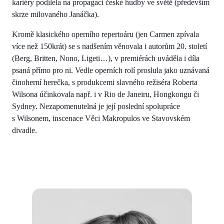
kariéry podílela na propagaci české hudby ve světě (především
skrze milovaného Janáčka).
Kromě klasického operního repertoáru (jen Carmen zpívala
více než 150krát) se s nadšením věnovala i autorům 20. století
(Berg, Britten, Nono, Ligeti…), v premiérách uváděla i díla
psaná přímo pro ni. Vedle operních rolí proslula jako uznávaná
činoherní herečka, s produkcemi slavného režiséra Roberta
Wilsona účinkovala např. i v Rio de Janeiru, Hongkongu či
Sydney. Nezapomenutelná je její poslední spolupráce
s Wilsonem, inscenace Věci Makropulos ve Stavovském
divadle.