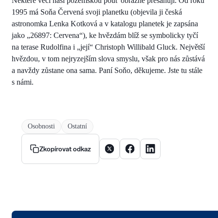
Některé věci naši pozemskou pouť obrazně přesahují. Od roku
1995 má Soňa Červená svoji planetku (objevila ji česká
astronomka Lenka Kotková a v katalogu planetek je zapsána
jako „26897: Cervena“), ke hvězdám blíž se symbolicky tyčí
na terase Rudolfina i „její“ Christoph Willibald Gluck. Největší
hvězdou, v tom nejryzejším slova smyslu, však pro nás zůstává
a navždy zůstane ona sama. Paní Soňo, děkujeme. Jste tu stále
s námi.
Osobnosti
Ostatní
Sdílet článek na X
Sdílet článek na Facebooku
Sdílet článek na Linke
Zkopírovat odkaz