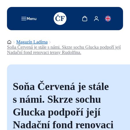
TODO: Add description for reader
Zobrazit košík
Zobrazit můj účet
Menu
Domovská stránka
Magazín Ladírna
Soňa Červená je stále s námi. Skrze sochu Glucka podpoří její
Nadační fond renovaci terasy Rudolfina.
Soňa Červená je stále
s námi. Skrze sochu
Glucka podpoří její
Nadační fond renovaci