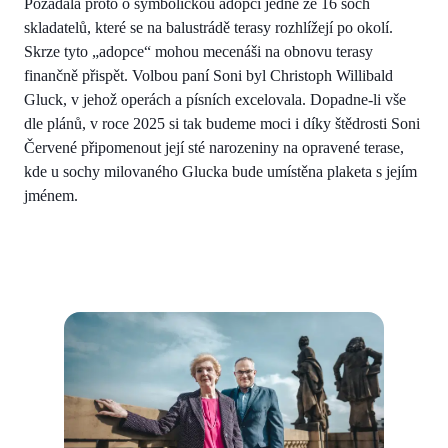
Požádala proto o symbolickou adopci jedné ze 16 soch
skladatelů, které se na balustrádě terasy rozhlížejí po okolí.
Skrze tyto „adopce“ mohou mecenáši na obnovu terasy
finančně přispět. Volbou paní Soni byl Christoph Willibald
Gluck, v jehož operách a písních excelovala. Dopadne-li vše
dle plánů, v roce 2025 si tak budeme moci i díky štědrosti Soni
Červené připomenout její sté narozeniny na opravené terase,
kde u sochy milovaného Glucka bude umístěna plaketa s jejím
jménem.