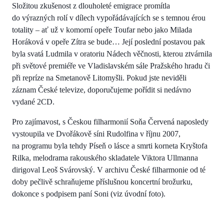
Složitou zkušenost z dlouholeté emigrace promítla
do výrazných rolí v dílech vypořádávajících se s temnou érou
totality – ať už v komorní opeře Toufar nebo jako Milada
Horáková v opeře Zítra se bude… Její poslední postavou pak
byla svatá Ludmila v oratoriu Nádech věčnosti, kterou ztvárnila
při světové premiéře ve Vladislavském sále Pražského hradu či
při repríze na Smetanově Litomyšli. Pokud jste neviděli
záznam České televize, doporučujeme pořídit si nedávno
vydané 2CD.
Pro zajímavost, s Českou filharmonií Soňa Červená naposledy
vystoupila ve Dvořákově síni Rudolfina v říjnu 2007,
na programu byla tehdy Píseň o lásce a smrti korneta Kryštofa
Rilka, melodrama rakouského skladatele Viktora Ullmanna
dirigoval Leoš Svárovský. V archivu České filharmonie od té
doby pečlivě schraňujeme příslušnou koncertní brožurku,
dokonce s podpisem paní Soni (viz úvodní foto).