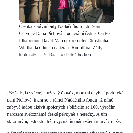
Členka správní rady Nadačního fondu Soni
Červené Dana Píchová a generální ředitel České
filharmonie David Mareček u sochy Christopha
Willibalda Glucka na terase Rudolfina. Zády
k nim stojí J. S. Bach. © Petr Chodura
„Soňa byla vzácný a úžasný člověk, moc mi chybí,“ podotýká
paní Píchová, která se v rámci Nadačního fondu již pilně
zabývá řadou aktivit spojených s blížícím se 100. výročím
narození světoznámé české pěvkyně a herečky. A tím
skromným, jednoduchým vyznáním nám všem mluví z duše.