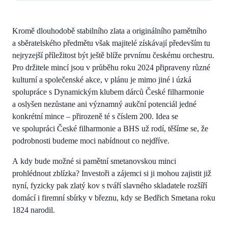
Kromě dlouhodobě stabilního zlata a originálního pamětního
a sběratelského předmětu však majitelé získávají především tu
nejryzejší příležitost být ještě blíže prvnímu českému orchestru.
Pro držitele mincí jsou v průběhu roku 2024 připraveny různé
kulturní a společenské akce, v plánu je mimo jiné i úzká
spolupráce s Dynamickým klubem dárců České filharmonie
a oslyšen nezůstane ani významný aukční potenciál jedné
konkrétní mince – přirozeně té s číslem 200. Idea se
ve spolupráci České filharmonie a BHS už rodí, těšíme se, že
podrobnosti budeme moci nabídnout co nejdříve.
A kdy bude možné si pamětní smetanovskou minci
prohlédnout zblízka? Investoři a zájemci si ji mohou zajistit již
nyní, fyzicky pak zlatý kov s tváří slavného skladatele rozšíří
domácí i firemní sbírky v březnu, kdy se Bedřich Smetana roku
1824 narodil.