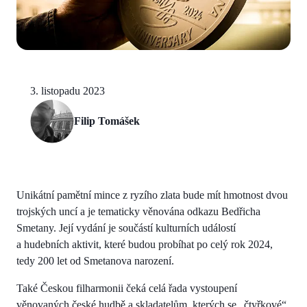
3. listopadu 2023
Filip Tomášek
Unikátní pamětní mince z ryzího zlata bude mít hmotnost dvou
trojských uncí a je tematicky věnována odkazu Bedřicha
Smetany. Její vydání je součástí kulturních událostí
a hudebních aktivit, které budou probíhat po celý rok 2024,
tedy 200 let od Smetanova narození.
Také Českou filharmonii čeká celá řada vystoupení
věnovaných české hudbě a skladatelům, kterých se „čtyřkové“