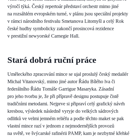
výročí týká. Český repertoár představí orchestr mimo jiné
na rozsáhlém evropském turné, v plánu jsou speciální projekty
v rámci národního festivalu Smetanova Litomyšl a celý Rok
české hudby symbolicky zakončí prosincová rezidence
v prestižní newyorské Carnegie Hall.
Stará dobrá ruční práce
Uměleckého zpracování mince se ujal proslulý český medailér
Michal Vitanovský, mimo jiné autor Řádu Bílého lva či
federálního Řádu Tomáše Garrigue Masaryka. Zásadní
pro jeho tvorbu je, že při přípravě designu postupuje čistě
tradičními metodami. Nejprve si připraví celý grafický návrh
kresbou, výsledek následně vyryje do velkých sádrových
odlitků ve velmi jemném reliéfu a podle těchto maket se pak
vlastní mince razí v jednom z nejmodernějších provozů
na světě, ve švýcarské rafinérii PAMP, kam je nezbytné křehké