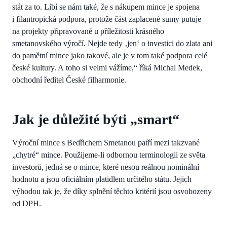
stát za to. Líbí se nám také, že s nákupem mince je spojena
i filantropická podpora, protože část zaplacené sumy putuje
na projekty připravované u příležitosti krásného
smetanovského výročí. Nejde tedy ‚jen‘ o investici do zlata ani
do pamětní mince jako takové, ale je v tom také podpora celé
české kultury. A toho si velmi vážíme,“ říká Michal Medek,
obchodní ředitel České filharmonie.
Jak je důležité býti „smart“
Výroční mince s Bedřichem Smetanou patří mezi takzvané
„chytré“ mince. Použijeme-li odbornou terminologii ze světa
investorů, jedná se o mince, které nesou reálnou nominální
hodnotu a jsou oficiálním platidlem určitého státu. Jejich
výhodou tak je, že díky splnění těchto kritérií jsou osvobozeny
od DPH.