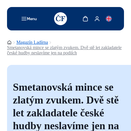
TODO: Add description for reader
Zobrazit košík
Zobrazit můj účet
Menu
Domovská stránka
Magazín Ladírna
Smetanovská mince se zlatým zvukem. Dvě stě let zakladatele
české hudby neslavíme jen na podiích
Smetanovská mince se
zlatým zvukem. Dvě stě
let zakladatele české
hudby neslavíme jen na