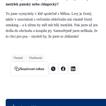
motýlek pánský nebo chlapecký?
To jsme vymyslely v létě společně s Míšou. Lery je černý,
takže v souvislosti s večerním oblečením má vlastně černý
smoking – a k němu by měl mít bílý motýlek. Pak jsem už jen
došla do obchodu a koupila jej. Samozřejmě jsem neříkala, že
to chci pro psa – mysleli by, že jsem se zbláznila!
Ostatní
Osobnosti
Sdílet článek na X
Sdílet článek na Facebooku
Sdílet článek na Linke
Zkopírovat odkaz
Logo