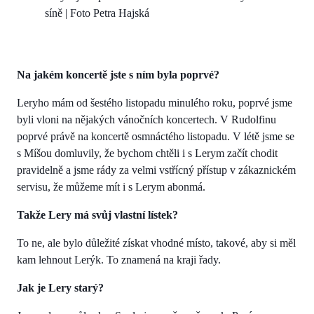
síně | Foto Petra Hajská
Na jakém koncertě jste s ním byla poprvé?
Leryho mám od šestého listopadu minulého roku, poprvé jsme
byli vloni na nějakých vánočních koncertech. V Rudolfinu
poprvé právě na koncertě osmnáctého listopadu. V létě jsme se
s Míšou domluvily, že bychom chtěli i s Lerym začít chodit
pravidelně a jsme rády za velmi vstřícný přístup v zákaznickém
servisu, že můžeme mít i s Lerym abonmá.
Takže Lery má svůj vlastní lístek?
To ne, ale bylo důležité získat vhodné místo, takové, aby si měl
kam lehnout Lerýk. To znamená na kraji řady.
Jak je Lery starý?