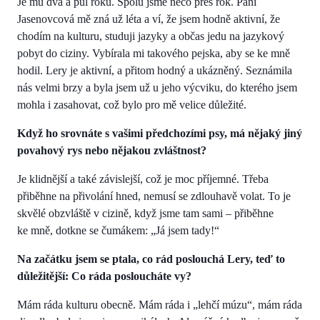
Je mu dva a půl roku. Spolu jsme něco přes rok. Paní
Jasenovcová mě zná už léta a ví, že jsem hodně aktivní, že
chodím na kulturu, studuji jazyky a občas jedu na jazykový
pobyt do ciziny. Vybírala mi takového pejska, aby se ke mně
hodil. Lery je aktivní, a přitom hodný a ukázněný. Seznámila
nás velmi brzy a byla jsem už u jeho výcviku, do kterého jsem
mohla i zasahovat, což bylo pro mě velice důležité.
Když ho srovnáte s vašimi předchozími psy, má nějaký jiný
povahový rys nebo nějakou zvláštnost?
Je klidnější a také závislejší, což je moc příjemné. Třeba
přiběhne na přivolání hned, nemusí se zdlouhavě volat. To je
skvělé obzvláště v cizině, když jsme tam sami – přiběhne
ke mně, dotkne se čumákem: „Já jsem tady!“
Na začátku jsem se ptala, co rád poslouchá Lery, teď to
důležitější: Co ráda posloucháte vy?
Mám ráda kulturu obecně. Mám ráda i „lehčí múzu“, mám ráda