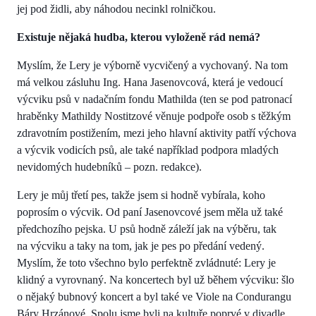
jej pod židli, aby náhodou necinkl rolničkou.
Existuje nějaká hudba, kterou vyloženě rád nemá?
Myslím, že Lery je výborně vycvičený a vychovaný. Na tom
má velkou zásluhu Ing. Hana Jasenovcová, která je vedoucí
výcviku psů v nadačním fondu Mathilda (ten se pod patronací
hraběnky Mathildy Nostitzové věnuje podpoře osob s těžkým
zdravotním postižením, mezi jeho hlavní aktivity patří výchova
a výcvik vodicích psů, ale také například podpora mladých
nevidomých hudebníků – pozn. redakce).
Lery je můj třetí pes, takže jsem si hodně vybírala, koho
poprosím o výcvik. Od paní Jasenovcové jsem měla už také
předchozího pejska. U psů hodně záleží jak na výběru, tak
na výcviku a taky na tom, jak je pes po předání vedený.
Myslím, že toto všechno bylo perfektně zvládnuté: Lery je
klidný a vyrovnaný. Na koncertech byl už během výcviku: šlo
o nějaký bubnový koncert a byl také ve Viole na Condurangu
Báry Hrzánové. Spolu jsme byli na kultuře poprvé v divadle