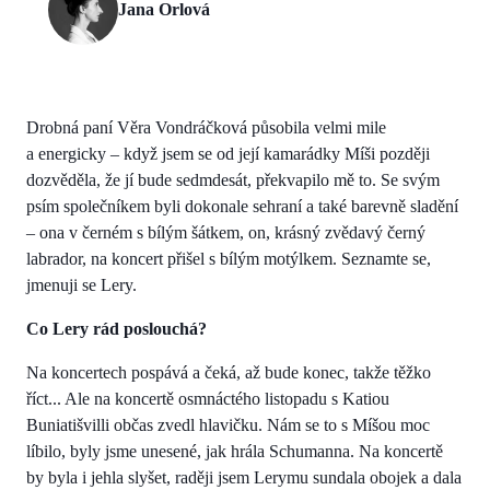
Jana Orlová
Drobná paní Věra Vondráčková působila velmi mile
a energicky – když jsem se od její kamarádky Míši později
dozvěděla, že jí bude sedmdesát, překvapilo mě to. Se svým
psím společníkem byli dokonale sehraní a také barevně sladění
– ona v černém s bílým šátkem, on, krásný zvědavý černý
labrador, na koncert přišel s bílým motýlkem. Seznamte se,
jmenuji se Lery.
Co Lery rád poslouchá?
Na koncertech pospává a čeká, až bude konec, takže těžko
říct... Ale na koncertě osmnáctého listopadu s Katiou
Buniatišvilli občas zvedl hlavičku. Nám se to s Míšou moc
líbilo, byly jsme unesené, jak hrála Schumanna. Na koncertě
by byla i jehla slyšet, raději jsem Lerymu sundala obojek a dala