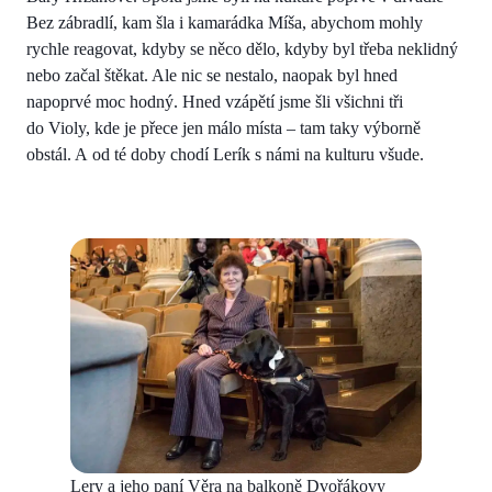
Bez zábradlí, kam šla i kamarádka Míša, abychom mohly
rychle reagovat, kdyby se něco dělo, kdyby byl třeba neklidný
nebo začal štěkat. Ale nic se nestalo, naopak byl hned
napoprvé moc hodný. Hned vzápětí jsme šli všichni tři
do Violy, kde je přece jen málo místa – tam taky výborně
obstál. A od té doby chodí Lerík s námi na kulturu všude.
Lery a jeho paní Věra na balkoně Dvořákovy