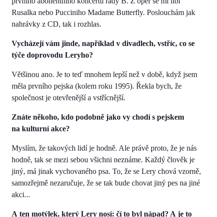
prvního abonentního koncertu řady B. Z oper se mi líbí
Rusalka nebo Pucciniho Madame Butterfly. Poslouchám jak
nahrávky z CD, tak i rozhlas.
Vycházejí vám jinde, například v divadlech, vstříc, co se
týče doprovodu Leryho?
Většinou ano. Je to teď mnohem lepší než v době, když jsem
měla prvního pejska (kolem roku 1995). Řekla bych, že
společnost je otevřenější a vstřícnější.
Znáte někoho, kdo podobně jako vy chodí s pejskem
na kulturní akce?
Myslím, že takových lidí je hodně. Ale právě proto, že je nás
hodně, tak se mezi sebou všichni neznáme. Každý člověk je
jiný, má jinak vychovaného psa. To, že se Lery chová vzorně,
samozřejmě nezaručuje, že se tak bude chovat jiný pes na jiné
akci...
A ten motýlek, který Lery nosí: čí to byl nápad? A je to