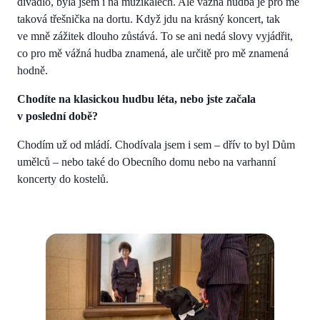
divadlo, byla jsem i na muzikálech. Ale vážná hudba je pro mě
taková třešnička na dortu. Když jdu na krásný koncert, tak
ve mně zážitek dlouho zůstává. To se ani nedá slovy vyjádřit,
co pro mě vážná hudba znamená, ale určitě pro mě znamená
hodně.
Chodíte na klasickou hudbu léta, nebo jste začala
v poslední době?
Chodím už od mládí. Chodívala jsem i sem – dřív to byl Dům
umělců – nebo také do Obecního domu nebo na varhanní
koncerty do kostelů.