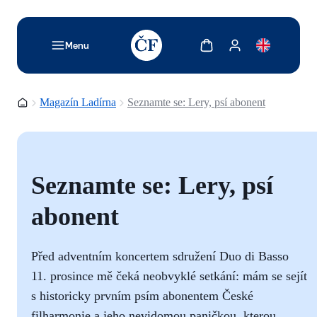
TODO: Add description for reader
Zobrazit košík
Zobrazit můj účet
Menu
Domovská stránka
Magazín Ladírna
Seznamte se: Lery, psí abonent
Seznamte se: Lery, psí
abonent
Před adventním koncertem sdružení Duo di Basso
11. prosince mě čeká neobvyklé setkání: mám se sejít
s historicky prvním psím abonentem České
filharmonie a jeho nevidomou paničkou, kterou