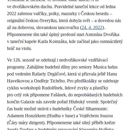
ve dvořákovském duchu. Pravidelné taneční lekce od ledna
2022 zahrnou valčíky, polky, mazurky i Českou besedu –
originální českou čtverylku, která dobyla svět – a dovedou nás
až na dobovou, slovanskou tancovačku (
24. 4. 2022
).
Připomeneme tím také úplný profesní start Antonína Dvořáka
v taneční kapele Karla Komzáka, kde začínal jako osmnáctiletý
hráč na violu.
Ve 126. sezoně se odehrají i nedvořákovské vzdělávací
programy. Zahájíme hudební dílny pro seniory Musica ludus
pod vedením Rafaely Drgáčové, která si přizvala ještě Hanu
Havelkovou a Ondřeje Tichého. Pro předškoláky se odehraje
cyklus workshopů Rudolfínek, lidové zvyky a písničky
pro celý rok připomene Fašánek, do neprobádaných hudebních
končin Galaxie nás zavede pořad Hluboký vesmír. Společný
čas bude možné strávit s hudebníky České filharmonie:
Adamem Honzírkem (Hudba v base) a Vojtěchem Jouzou
(Čáry máry dirigent). Připomeneme také silný příběh kněze
Josefa Toufara v hudebním zpracování Slavomíra Hořínky.