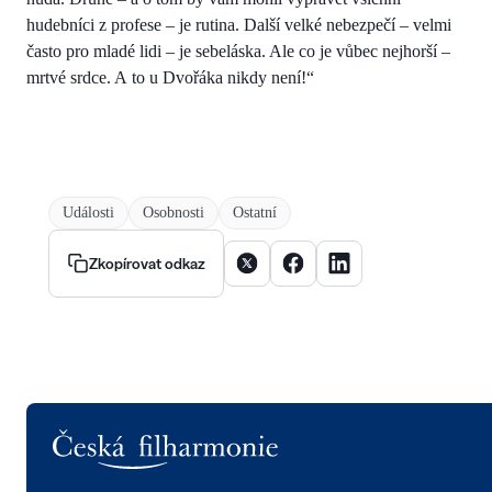
hudebníci z profese – je rutina. Další velké nebezpečí – velmi
často pro mladé lidi – je sebeláska. Ale co je vůbec nejhorší –
mrtvé srdce. A to u Dvořáka nikdy není!“
Události
Osobnosti
Ostatní
Sdílet článek na X
Sdílet článek na Facebooku
Sdílet článek na Linke
Zkopírovat odkaz
Logo