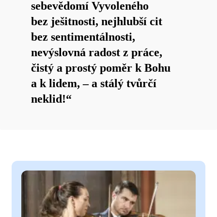
sebevědomí Vyvoleného
bez ješitnosti, nejhlubší cit
bez sentimentálnosti,
nevýslovná radost z práce,
čistý a prostý poměr k Bohu
a k lidem, – a stálý tvůrčí
neklid!“