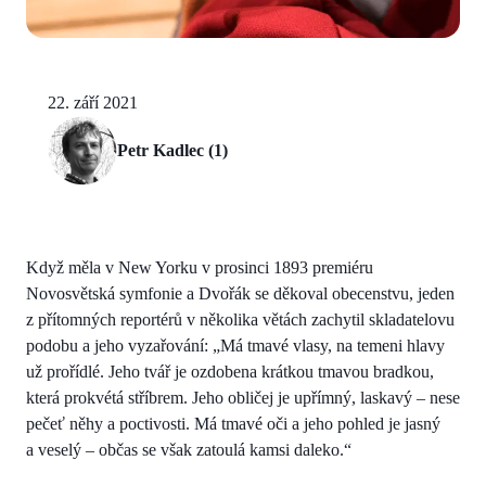
22. září 2021
Petr Kadlec (1)
Když měla v New Yorku v prosinci 1893 premiéru
Novosvětská symfonie a Dvořák se děkoval obecenstvu, jeden
z přítomných reportérů v několika větách zachytil skladatelovu
podobu a jeho vyzařování: „Má tmavé vlasy, na temeni hlavy
už prořídlé. Jeho tvář je ozdobena krátkou tmavou bradkou,
která prokvétá stříbrem. Jeho obličej je upřímný, laskavý – nese
pečeť něhy a poctivosti. Má tmavé oči a jeho pohled je jasný
a veselý – občas se však zatoulá kamsi daleko.“