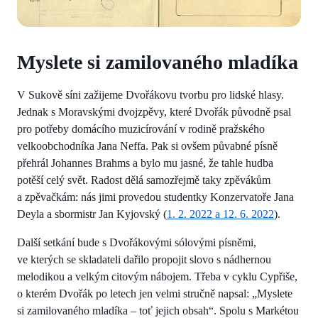
Myslete si zamilovaného mladíka
V Sukově síni zažijeme Dvořákovu tvorbu pro lidské hlasy.
Jednak s Moravskými dvojzpěvy, které Dvořák původně psal
pro potřeby domácího muzicírování v rodině pražského
velkoobchodníka Jana Neffa. Pak si ovšem půvabné písně
přehrál Johannes Brahms a bylo mu jasné, že tahle hudba
potěší celý svět. Radost dělá samozřejmě taky zpěvákům
a zpěvačkám: nás jimi provedou studentky Konzervatoře Jana
Deyla a sbormistr Jan Kyjovský (
1. 2. 2022 a 12. 6. 2022
).
Další setkání bude s Dvořákovými sólovými písněmi,
ve kterých se skladateli dařilo propojit slovo s nádhernou
melodikou a velkým citovým nábojem. Třeba v cyklu Cypřiše,
o kterém Dvořák po letech jen velmi stručně napsal: „Myslete
si zamilovaného mladíka – toť jejich obsah“. Spolu s Markétou