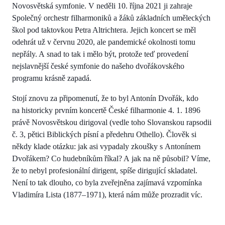
Novosvětská symfonie. V neděli 10. října 2021 ji zahraje
Společný orchestr filharmoniků a žáků základních uměleckých
škol pod taktovkou Petra Altrichtera. Jejich koncert se měl
odehrát už v červnu 2020, ale pandemické okolnosti tomu
nepřály. A snad to tak i mělo být, protože teď provedení
nejslavnější české symfonie do našeho dvořákovského
programu krásně zapadá.
Stojí znovu za připomenutí, že to byl Antonín Dvořák, kdo
na historicky prvním koncertě České filharmonie 4. 1. 1896
právě Novosvětskou dirigoval (vedle toho Slovanskou rapsodii
č. 3, pětici Biblických písní a předehru Othello). Člověk si
někdy klade otázku: jak asi vypadaly zkoušky s Antonínem
Dvořákem? Co hudebníkům říkal? A jak na ně působil? Víme,
že to nebyl profesionální dirigent, spíše dirigující skladatel.
Není to tak dlouho, co byla zveřejněna zajímavá vzpomínka
Vladimíra Lista (1877–1971), která nám může prozradit víc.