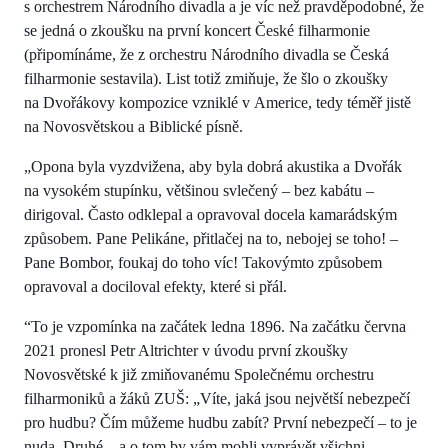
s orchestrem Národního divadla a je víc než pravděpodobné, že
se jedná o zkoušku na první koncert České filharmonie
(připomínáme, že z orchestru Národního divadla se Česká
filharmonie sestavila). List totiž zmiňuje, že šlo o zkoušky
na Dvořákovy kompozice vzniklé v Americe, tedy téměř jistě
na Novosvětskou a Biblické písně.
„Opona byla vyzdvižena, aby byla dobrá akustika a Dvořák
na vysokém stupínku, většinou svlečený – bez kabátu –
dirigoval. Často odklepal a opravoval docela kamarádským
způsobem. Pane Pelikáne, přitlačej na to, nebojej se toho! –
Pane Bombor, foukaj do toho víc! Takovýmto způsobem
opravoval a dociloval efekty, které si přál.
“To je vzpomínka na začátek ledna 1896. Na začátku června
2021 pronesl Petr Altrichter v úvodu první zkoušky
Novosvětské k již zmiňovanému Společnému orchestru
filharmoniků a žáků ZUŠ: „Víte, jaká jsou největší nebezpečí
pro hudbu? Čím můžeme hudbu zabít? První nebezpečí – to je
nuda. Druhé – a o tom by vám mohli vyprávět všichni