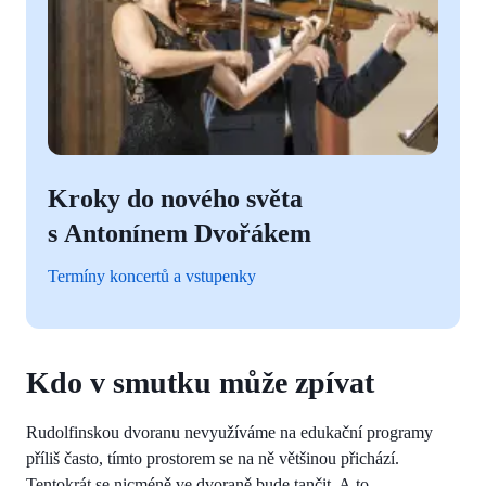
Kroky do nového světa
s Antonínem Dvořákem
Termíny koncertů a vstupenky
Kdo v smutku může zpívat
Rudolfinskou dvoranu nevyužíváme na edukační programy
příliš často, tímto prostorem se na ně většinou přichází.
Tentokrát se nicméně ve dvoraně bude tančit. A to