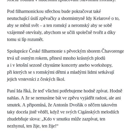
Pod filharmonickou střechou bude pokračovat také
neutuchající úsilí zpěvačky a sbormistryně Idy Kelarové o to,
aby se měnil svět – a ten romský a neromský aby se sobě
vzájemně otevíraly, abychom se učili společně tvořit a díky
tomu si líp rozumět.
Spolupráce České filharmonie s pěveckým sborem Čhavorenge
trvá už osmým rokem, přinesl mnoho krásných plodů
a i v letošní sezoně chystáme koncerty anebo workshopy,
při kterých se s romskými dětmi a mladými lidmi setkávají
jejich vrstevníci z českých škol.
Paní Ida říká, že teď všichni potřebujeme hodně zpívat. Hodně
nahlas. A že se nemusíme bát ve zpěvu vyjádřit radost, ale ani
smutek. A připomíná, že Antonín Dvořák o něčem takovém
taky docela jistě věděl, když ve svých Cigánských melodiích
zhudebňuje slova: „Kdo v smutku může zazpívat, ten
nezhynul, ten žije, ten žije!“