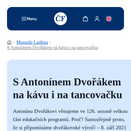
TODO: Add description for reader
Zobrazit košík
Zobrazit můj účet
Menu
Domovská stránka
Magazín Ladírna
S Antonínem Dvořákem na kávu i na tancovačku
S Antonínem Dvořákem
na kávu i na tancovačku
Antonínu Dvořákovi věnujeme ve 126. sezoně velkou
část edukačních programů. Proč? Samozřejmě proto,
že si připomínáme dvořákovské výročí – 8. září 2021