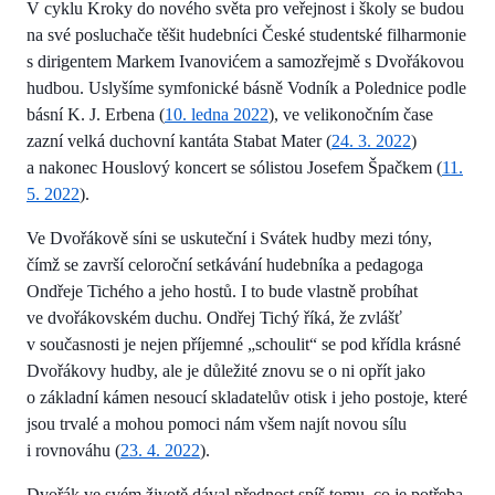
V cyklu Kroky do nového světa pro veřejnost i školy se budou
na své posluchače těšit hudebníci České studentské filharmonie
s dirigentem Markem Ivanovićem a samozřejmě s Dvořákovou
hudbou. Uslyšíme symfonické básně Vodník a Polednice podle
básní K. J. Erbena (
10. ledna 2022
), ve velikonočním čase
zazní velká duchovní kantáta Stabat Mater (
24. 3. 2022
)
a nakonec Houslový koncert se sólistou Josefem Špačkem (
11.
5. 2022
).
Ve Dvořákově síni se uskuteční i Svátek hudby mezi tóny,
čímž se završí celoroční setkávání hudebníka a pedagoga
Ondřeje Tichého a jeho hostů. I to bude vlastně probíhat
ve dvořákovském duchu. Ondřej Tichý říká, že zvlášť
v současnosti je nejen příjemné „schoulit“ se pod křídla krásné
Dvořákovy hudby, ale je důležité znovu se o ni opřít jako
o základní kámen nesoucí skladatelův otisk i jeho postoje, které
jsou trvalé a mohou pomoci nám všem najít novou sílu
i rovnováhu (
23. 4. 2022
).
Dvořák ve svém životě dával přednost spíš tomu, co je potřeba