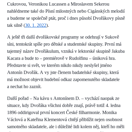
Cukrovou, Veronikou Lucassen a Miroslavem Sekerou
nahlédneme také do Písní milostných nebo Cigánských melodií
a budeme se společně ptát, proč i dnes působí Dvořákovy písně
tak silně (
30. 1. 2022
).
A ještě tři další dvořákovské programy se odehrají v Sukově
síni, tentokrát spíše pro dětské a studentské skupiny. První má
tajemný název Dvořákulum, vzniká v lektorské skupině Jakuba
Kacara a bude to – premiérově v Rudolfinu – úniková hra.
Představte si svět, ve kterém nikdo nikdy neslyšel jméno
Antonín Dvořák. A vy jste členem badatelské skupiny, která
má možnost objevit hudební odkaz zapomenutého skladatele
a nechat ho zaznít.
Další pořad – Na kávu s Antonínem D. – vychází naopak ze
situace, kdy Dvořáka všichni dobře znají, právě totiž 4. ledna
1896 oddirigoval první koncert České filharmonie. Monika
Václová a Kateřina Klementová chtějí přiblížit nejen osobnost
samotného skladatele, ale i důležité lidi kolem něj, kteří ho měli