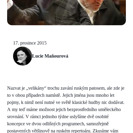
17. prosince 2015
Lucie Maňourová
Nazvat je „velikány“ trochu zavání ruským patosem, ale zde je
to v obou případech namístě. Jejich jména jsou mnoho let
pojmy, k nimž není nutné ve světě klasické hudby nic dodávat.
A my teď máme možnost jejich bezprostředního uměleckého
srovnání. V rámci jednoho týdne uslyšíme dvě osobité
koncepce ve dvou odlišných programech, samozřejmě
postavených většinově na ruském repertoáru. Zkusíme vám