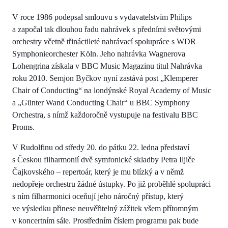
V roce 1986 podepsal smlouvu s vydavatelstvím Philips
a započal tak dlouhou řadu nahrávek s předními světovými
orchestry včetně třináctileté nahrávací spolupráce s WDR
Symphonieorchester Köln. Jeho nahrávka Wagnerova
Lohengrina získala v BBC Music Magazinu titul Nahrávka
roku 2010. Semjon Byčkov nyní zastává post „Klemperer
Chair of Conducting“ na londýnské Royal Academy of Music
a „Günter Wand Conducting Chair“ u BBC Symphony
Orchestra, s nímž každoročně vystupuje na festivalu BBC
Proms.
V Rudolfinu od středy 20. do pátku 22. ledna představí
s Českou filharmonií dvě symfonické skladby Petra Iljiče
Čajkovského – repertoár, který je mu blízký a v němž
nedopřeje orchestru žádné ústupky. Po již proběhlé spolupráci
s ním filharmonici oceňují jeho náročný přístup, který
ve výsledku přinese neuvěřitelný zážitek všem přítomným
v koncertním sále. Prostředním číslem programu pak bude