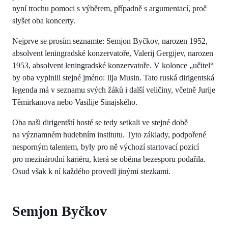
nyní trochu pomoci s výběrem, případně s argumentací, proč
slyšet oba koncerty.
Nejprve se prosím seznamte: Semjon Byčkov, narozen 1952,
absolvent leningradské konzervatoře, Valerij Gergijev, narozen
1953, absolvent leningradské konzervatoře. V kolonce „učitel“
by oba vyplnili stejné jméno: Ilja Musin. Tato ruská dirigentská
legenda má v seznamu svých žáků i další veličiny, včetně Jurije
Těmirkanova nebo Vasilije Sinajského.
Oba naši dirigentští hosté se tedy setkali ve stejné době
na významném hudebním institutu. Tyto základy, podpořené
nesporným talentem, byly pro ně výchozí startovací pozicí
pro mezinárodní kariéru, která se oběma bezesporu podařila.
Osud však k ní každého provedl jinými stezkami.
Semjon Byčkov