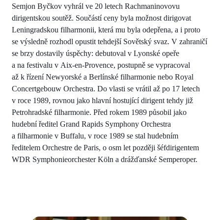
Semjon Byčkov vyhrál ve 20 letech Rachmaninovovu
dirigentskou soutěž. Součástí ceny byla možnost dirigovat
Leningradskou filharmonii, která mu byla odepřena, a i proto
se výsledně rozhodl opustit tehdejší Sovětský svaz. V zahraničí
se brzy dostavily úspěchy: debutoval v Lyonské opeře
a na festivalu v Aix-en-Provence, postupně se vypracoval
až k řízení Newyorské a Berlínské filharmonie nebo Royal
Concertgebouw Orchestra. Do vlasti se vrátil až po 17 letech
v roce 1989, rovnou jako hlavní hostující dirigent tehdy již
Petrohradské filharmonie. Před rokem 1989 působil jako
hudební ředitel Grand Rapids Symphony Orchestra
a filharmonie v Buffalu, v roce 1989 se stal hudebním
ředitelem Orchestre de Paris, o osm let později šéfdirigentem
WDR Symphonieorchester Köln a drážďanské Semperoper.