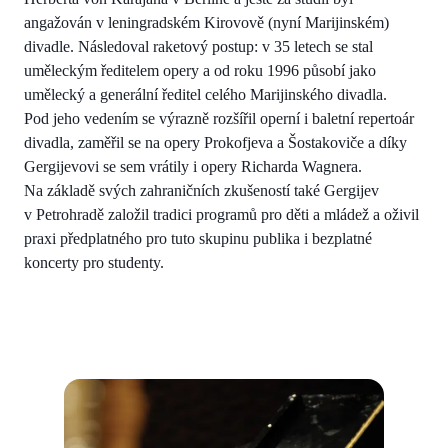
angažován v leningradském Kirovově (nyní Marijinském)
divadle. Následoval raketový postup: v 35 letech se stal
uměleckým ředitelem opery a od roku 1996 působí jako
umělecký a generální ředitel celého Marijinského divadla.
Pod jeho vedením se výrazně rozšířil operní i baletní repertoár
divadla, zaměřil se na opery Prokofjeva a Šostakoviče a díky
Gergijevovi se sem vrátily i opery Richarda Wagnera.
Na základě svých zahraničních zkušeností také Gergijev
v Petrohradě založil tradici programů pro děti a mládež a oživil
praxi předplatného pro tuto skupinu publika i bezplatné
koncerty pro studenty.