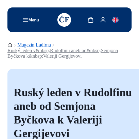
TODO: Add description for reader
Zobrazit košík
Zobrazit můj účet
Menu
Domovská stránka
Magazín Ladírna
Ruský leden v&nbsp;Rudolfinu aneb od&nbsp;Semjona
Byčkova k&nbsp;Valeriji Gergijevovi
Ruský leden v Rudolfinu
aneb od Semjona
Byčkova k Valeriji
Gergijevovi