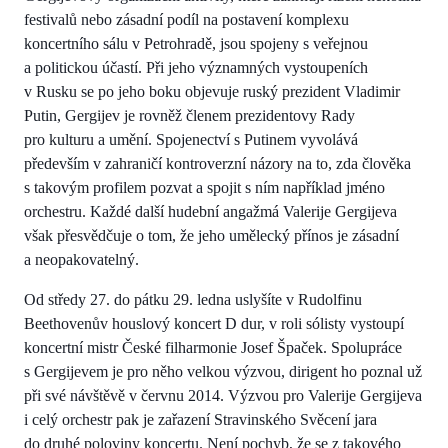
festivalů nebo zásadní podíl na postavení komplexu
koncertního sálu v Petrohradě, jsou spojeny s veřejnou
a politickou účastí. Při jeho významných vystoupeních
v Rusku se po jeho boku objevuje ruský prezident Vladimir
Putin, Gergijev je rovněž členem prezidentovy Rady
pro kulturu a umění. Spojenectví s Putinem vyvolává
především v zahraničí kontroverzní názory na to, zda člověka
s takovým profilem pozvat a spojit s ním například jméno
orchestru. Každé další hudební angažmá Valerije Gergijeva
však přesvědčuje o tom, že jeho umělecký přínos je zásadní
a neopakovatelný.
Od středy 27. do pátku 29. ledna uslyšíte v Rudolfinu
Beethovenův houslový koncert D dur, v roli sólisty vystoupí
koncertní mistr České filharmonie Josef Špaček. Spolupráce
s Gergijevem je pro něho velkou výzvou, dirigent ho poznal už
při své návštěvě v červnu 2014. Výzvou pro Valerije Gergijeva
i celý orchestr pak je zařazení Stravinského Svěcení jara
do druhé poloviny koncertu. Není pochyb, že se z takového