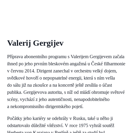
Valerij Gergijev
Příprava abonentního programu s Valerijem Gergijevem začala
ihned po jeho prvním bleskovém angažmá u České filharmonie
v červnu 2014. Dirigent zanechal v orchestru velký dojem,
svědkové hovoří o nepopsatelné energii, která s ním vešla
do sálu již na zkoušce a na koncertě ještě zesílila o účast
publika. Gergijevova autorita, s níž od mládí ohromuje světové
scény, vychází z jeho autentičnosti, nenapodobitelného
a nekompromisního dirigentského pojetí.
Počátky jeho kariéry se odehrály v Rusku, také u něho ji
odstartovalo důležité vítězství. V roce 1975 vyhrál soutěž
Herberta von Karajana v Berlíně a ještě za studií byl