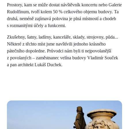
Prostory, kam se může dostat návštěvník koncertu nebo Galerie
Rudolfinum, tvoří kolem 50 % celkového objemu budovy. Ta
druhá, neméně zajímavá polovina je plná místností a chodeb
s rozmanitými účely a funkcemi.
Zkušebny, šatny, ladírny, kanceláře, sklady, strojovny, půda...
Některé z těchto míst jsme navštívili jednoho krásného
pátečního dopoledne. Průvodci nám byli ti nejpovolanější
z povolaných – zaměstnanec velína budovy Vladimír Souček
a pan architekt Lukáš Duchek.