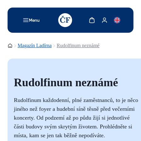
TODO: Add description for reader
Zobrazit košík
Zobrazit můj účet
Menu
Domovská stránka
Magazín Ladírna
Rudolfinum neznámé
Rudolfinum neznámé
Rudolfinum každodenní, plné zaměstnanců, to je něco
jiného než foyer a hudební síně těsně před večerními
koncerty. Od podzemí až po půdu žijí si jednotlivé
části budovy svým skrytým životem. Prohlédněte si
místa, kam se jen tak běžně nepodíváte.