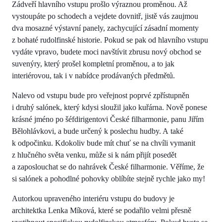
Zádveří hlavního vstupu prošlo výraznou proměnou. Až
vystoupáte po schodech a vejdete dovnitř, jistě vás zaujmou
dva mosazné výstavní panely, zachycující zásadní momenty
z bohaté rudolfinské historie. Pokud se pak od hlavního vstupu
vydáte vpravo, budete moci navštívit zbrusu nový obchod se
suvenýry, který prošel kompletní proměnou, a to jak
interiérovou, tak i v nabídce prodávaných předmětů.
Nalevo od vstupu bude pro veřejnost poprvé zpřístupněn
i druhý salónek, který kdysi sloužil jako kuřárna. Nově ponese
krásné jméno po šéfdirigentovi České filharmonie, panu Jiřím
Bělohlávkovi, a bude určený k poslechu hudby. A také
k odpočinku. Kdokoliv bude mít chuť se na chvíli vymanit
z hlučného světa venku, může si k nám přijít posedět
a zaposlouchat se do nahrávek České filharmonie. Věříme, že
si salónek a pohodlné pohovky oblíbíte stejně rychle jako my!
Autorkou upraveného interiéru vstupu do budovy je
architektka Lenka Míková, které se podařilo velmi přesně