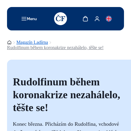
TODO: Add description for reader
Zobrazit košík
Zobrazit můj účet
Menu
Domovská stránka
Magazín Ladírna
Rudolfinum během koronakrize nezahálelo, těšte se!
Rudolfinum během
koronakrize nezahálelo,
těšte se!
Konec března. Přicházím do Rudolfina, vchodové