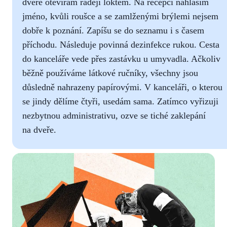
dveře otevírám raději loktem. Na recepci nahlásím
jméno, kvůli roušce a se zamlženými brýlemi nejsem
dobře k poznání. Zapíšu se do seznamu i s časem
příchodu. Následuje povinná dezinfekce rukou. Cesta
do kanceláře vede přes zastávku u umyvadla. Ačkoliv
běžně používáme látkové ručníky, všechny jsou
důsledně nahrazeny papírovými. V kanceláři, o kterou
se jindy dělíme čtyři, usedám sama. Zatímco vyřizuji
nezbytnou administrativu, ozve se tiché zaklepání
na dveře.