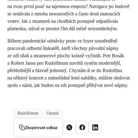
na svou první pouť na tajemnou emporu? Navigace po budově
se sestávala z mnoha nesourodých a často dosti matoucích
vrstev. Jak z mramorů na chodbách postupně odpadávala
písmenka, stával se prostor čím dál méně srozumitelným.
Během pandemické odstávky proto ve foyer soustředěně
pracovali odborní štukatéři, kteří všechny původní nápisy
ze zdí sňali a mramorové plochy krásně vyčistili. Petr Bosák
a Robert Jansa pro Rudolfinum navrhli systém modernější,
přehlednější a hlavně jednotný. Chystáte-li se do Rudolfina
na některý koncert z mimořádné letní nabídky, můžete sledovat
spolu s námi, jak budou na zdi postupně přibývat nové nápisy.
Rudolfinum
Ostatní
Sdílet článek na X
Sdílet článek na Facebooku
Sdílet článek na Linke
Zkopírovat odkaz