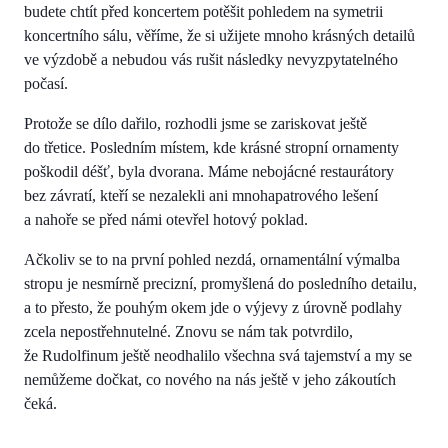
budete chtít před koncertem potěšit pohledem na symetrii
koncertního sálu, věříme, že si užijete mnoho krásných detailů
ve výzdobě a nebudou vás rušit následky nevyzpytatelného
počasí.
Protože se dílo dařilo, rozhodli jsme se zariskovat ještě
do třetice. Posledním místem, kde krásné stropní ornamenty
poškodil déšť, byla dvorana. Máme nebojácné restaurátory
bez závratí, kteří se nezalekli ani mnohapatrového lešení
a nahoře se před námi otevřel hotový poklad.
Ačkoliv se to na první pohled nezdá, ornamentální výmalba
stropu je nesmírně precizní, promyšlená do posledního detailu,
a to přesto, že pouhým okem jde o výjevy z úrovně podlahy
zcela nepostřehnutelné. Znovu se nám tak potvrdilo,
že Rudolfinum ještě neodhalilo všechna svá tajemství a my se
nemůžeme dočkat, co nového na nás ještě v jeho zákoutích
čeká.