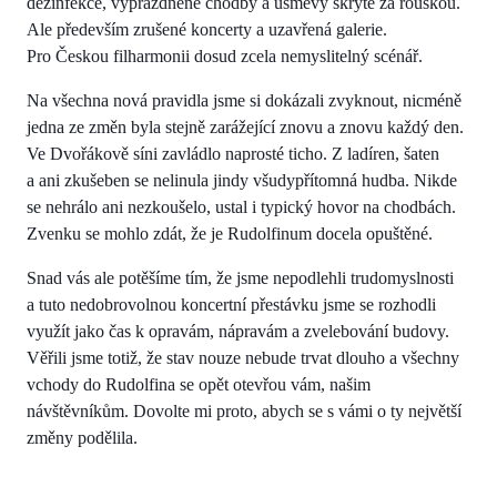
dezinfekce, vyprázdněné chodby a úsměvy skryté za rouškou.
Ale především zrušené koncerty a uzavřená galerie.
Pro Českou filharmonii dosud zcela nemyslitelný scénář.
Na všechna nová pravidla jsme si dokázali zvyknout, nicméně
jedna ze změn byla stejně zarážející znovu a znovu každý den.
Ve Dvořákově síni zavládlo naprosté ticho. Z ladíren, šaten
a ani zkušeben se nelinula jindy všudypřítomná hudba. Nikde
se nehrálo ani nezkoušelo, ustal i typický hovor na chodbách.
Zvenku se mohlo zdát, že je Rudolfinum docela opuštěné.
Snad vás ale potěšíme tím, že jsme nepodlehli trudomyslnosti
a tuto nedobrovolnou koncertní přestávku jsme se rozhodli
využít jako čas k opravám, nápravám a zvelebování budovy.
Věřili jsme totiž, že stav nouze nebude trvat dlouho a všechny
vchody do Rudolfina se opět otevřou vám, našim
návštěvníkům. Dovolte mi proto, abych se s vámi o ty největší
změny podělila.