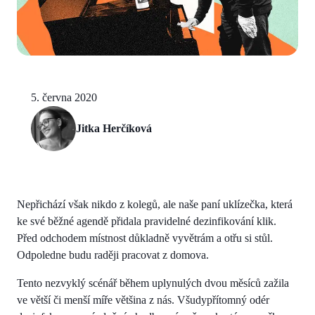
5. června 2020
Jitka Herčíková
Nepřichází však nikdo z kolegů, ale naše paní uklízečka, která
ke své běžné agendě přidala pravidelné dezinfikování klik.
Před odchodem místnost důkladně vyvětrám a otřu si stůl.
Odpoledne budu raději pracovat z domova.
Tento nezvyklý scénář během uplynulých dvou měsíců zažila
ve větší či menší míře většina z nás. Všudypřítomný odér