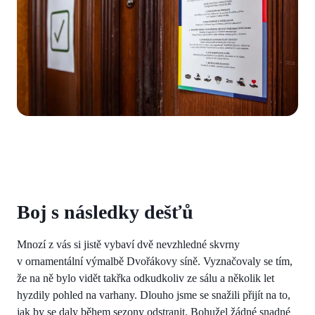
Boj s následky dešťů
Mnozí z vás si jistě vybaví dvě nevzhledné skvrny
v ornamentální výmalbě Dvořákovy síně. Vyznačovaly se tím,
že na ně bylo vidět takřka odkudkoliv ze sálu a několik let
hyzdily pohled na varhany. Dlouho jsme se snažili přijít na to,
jak by se daly během sezony odstranit. Bohužel žádné snadné