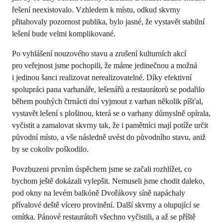
řešení neexistovalo. Vzhledem k místu, odkud skvrny
přitahovaly pozornost publika, bylo jasné, že vystavět stabilní
lešení bude velmi komplikované.
Po vyhlášení nouzového stavu a zrušení kulturních akcí
pro veřejnost jsme pochopili, že máme jedinečnou a možná
i jedinou šanci realizovat nerealizovatelné. Díky efektivní
spolupráci pana varhanáře, lešenářů a restaurátorů se podařilo
během pouhých čtrnácti dní vyjmout z varhan několik píšťal,
vystavět lešení s plošinou, která se o varhany důmyslně opírala,
vyčistit a zamalovat skvrny tak, že i pamětníci mají potíže určit
původní místo, a vše následně uvést do původního stavu, aniž
by se cokoliv poškodilo.
Povzbuzeni prvním úspěchem jsme se začali rozhlížet, co
bychom ještě dokázali vylepšit. Nemuseli jsme chodit daleko,
pod okny na levém balkóně Dvořákovy síně napáchaly
přívalové deště vícero provinění. Další skvrny a olupující se
omítka. Pánové restaurátoři všechno vyčistili, a až se příště