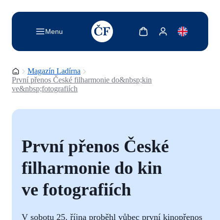
TODO: Add description for reader
Zobrazit košík
Zobrazit můj účet
Menu
Domovská stránka
Magazín Ladírna
První přenos České filharmonie do&nbsp;kin
ve&nbsp;fotografiích
První přenos České
filharmonie do kin
ve fotografiích
V sobotu 25. října proběhl vůbec první kinopřenos