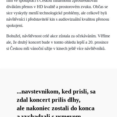
film ve spolupráci s Českou filharmonií zprostředkovali
divákům přenos v HD kvalitě a prostorovém zvuku. Občas se
sice vyskytly menší technologické problémy, ale celkově byli
návštěvníci i představitelé kin s audiovizuální kvalitou přenosu
spokojeni.
Bohužel, návštěvnost celé akce zůstala za očekáváním. Věříme
ale, že druhý koncert bude v tomto ohledu lepší a 20. prosince
si Českou mši vánoční užije v kinech ještě více návštěvníků.
...navstevnikom, ked prisli, sa
zdal koncert prilis dlhy,
ale nakoniec zostali do konca
a vychadzali s usmevom