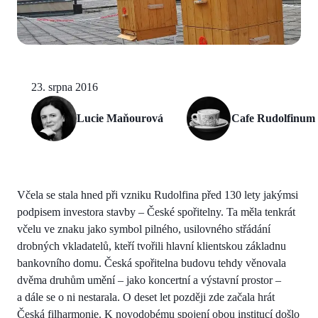
23. srpna 2016
Lucie Maňourová
Cafe Rudolfinum
Včela se stala hned při vzniku Rudolfina před 130 lety jakýmsi
podpisem investora stavby – České spořitelny. Ta měla tenkrát
včelu ve znaku jako symbol pilného, usilovného střádání
drobných vkladatelů, kteří tvořili hlavní klientskou základnu
bankovního domu. Česká spořitelna budovu tehdy věnovala
dvěma druhům umění – jako koncertní a výstavní prostor –
a dále se o ni nestarala. O deset let později zde začala hrát
Česká filharmonie. K novodobému spojení obou institucí došlo