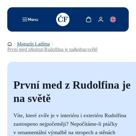
TODO: Add description for reader
Zobrazit košík
Zobrazit můj účet
Menu
Domovská stránka
Magazín Ladírna
První med z&nbsp;Rudolfina je na&nbsp;světě
První med z Rudolfina je
na světě
Víte, které zvíře je v interiéru i exteriéru Rudolfina
zastoupeno nejpočetněji? Nepočítáme-li ptáčky
v ornamentální výmalbě na stropech a stěnách