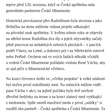
teprve před 120. sezonou, když se Česká spořitelna stala
generálním partnerem České filharmonie.
Historická provázanost přes Rudolfinum byla stvrzena a jako
třešničku na dortu můžeme vnímat projekt odkazující
na původní znak spořitelny. V květnu tohoto roku se objevily
na střešní terase Rudolfina dva úly a jejich obyvatelky začaly
pilně pracovat na nedalekých zelených plochách – v parcích
podél Vltavy, na Letné, a dokonce prý i na Střeleckém ostrově
nebo Petříně. Orchestr má ve svých řadách několik včelařů
a vedení České filharmonie požádalo violistu René Váchu, aby
se ujal péče o filharmonické včelstvo.
Na konci července došlo ve „včelím projektu“ k velké události:
byl stočen první rudolfinský med. Na snímcích můžete vidět
pana Váchu v akci, na jejímž počátku byly dvě zavřené
dřevěné bedýnky na terase a na konci zlatavý med vytékající
z medometu. Spíše menší množství medu z první „snůšky“ si
rozdělí oba partneři – Česká spořitelna a Česká filharmonie. Ta