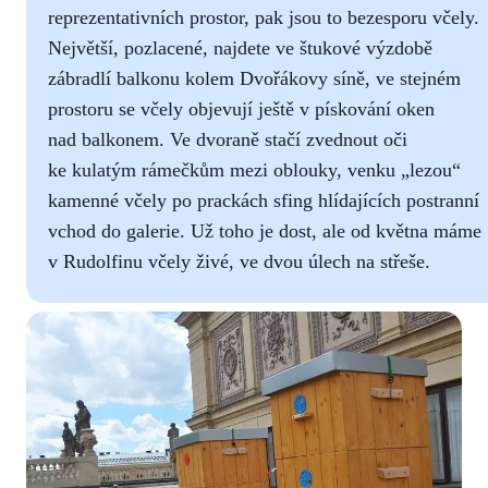
reprezentativních prostor, pak jsou to bezesporu včely.
Největší, pozlacené, najdete ve štukové výzdobě
zábradlí balkonu kolem Dvořákovy síně, ve stejném
prostoru se včely objevují ještě v pískování oken
nad balkonem. Ve dvoraně stačí zvednout oči
ke kulatým rámečkům mezi oblouky, venku „lezou“
kamenné včely po prackách sfing hlídajících postranní
vchod do galerie. Už toho je dost, ale od května máme
v Rudolfinu včely živé, ve dvou úlech na střeše.