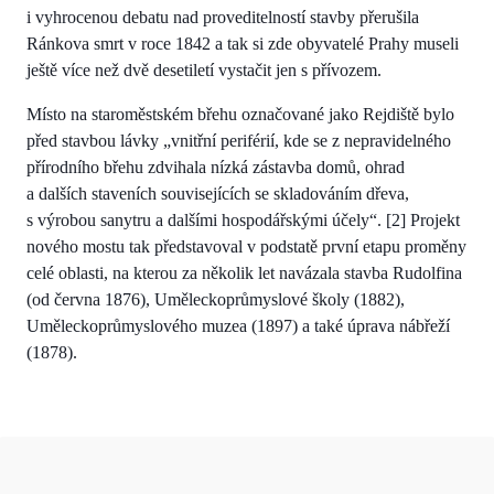
i vyhrocenou debatu nad proveditelností stavby přerušila
Ránkova smrt v roce 1842 a tak si zde obyvatelé Prahy museli
ještě více než dvě desetiletí vystačit jen s přívozem.
Místo na staroměstském břehu označované jako Rejdiště bylo
před stavbou lávky „vnitřní periférií, kde se z nepravidelného
přírodního břehu zdvihala nízká zástavba domů, ohrad
a dalších staveních souvisejících se skladováním dřeva,
s výrobou sanytru a dalšími hospodářskými účely“. [2] Projekt
nového mostu tak představoval v podstatě první etapu proměny
celé oblasti, na kterou za několik let navázala stavba Rudolfina
(od června 1876), Uměleckoprůmyslové školy (1882),
Uměleckoprůmyslového muzea (1897) a také úprava nábřeží
(1878).