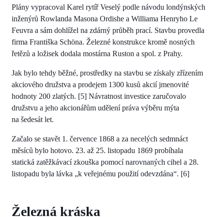
Plány vypracoval Karel rytíř Veselý podle návodu londýnských
inženýrů Rowlanda Masona Ordishe a Williama Henryho Le
Feuvra a sám dohlížel na zdárný průběh prací. Stavbu provedla
firma Františka Schöna. Železné konstrukce kromě nosných
řetězů a ložisek dodala mostárna Ruston a spol. z Prahy.
Jak bylo tehdy běžné, prostředky na stavbu se získaly zřízením
akciového družstva a prodejem 1300 kusů akcií jmenovité
hodnoty 200 zlatých. [5] Návratnost investice zaručovalo
družstvu a jeho akcionářům udělení práva výběru mýta
na šedesát let.
Začalo se stavět 1. července 1868 a za necelých sedmnáct
měsíců bylo hotovo. 23. až 25. listopadu 1869 probíhala
statická zatěžkávací zkouška pomocí narovnaných cihel a 28.
listopadu byla lávka „k veřejnému použití odevzdána“. [6]
Železná kráska