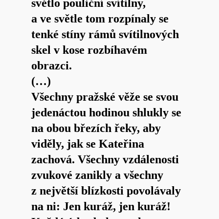
světlo pouliční svítilny,
a ve světle tom rozpínaly se
tenké stíny rámů svítilnových
skel v kose rozbíhavém
obrazci.
(…)
Všechny pražské věže se svou
jedenáctou hodinou shlukly se
na obou březích řeky, aby
viděly, jak se Kateřina
zachová. Všechny vzdálenosti
zvukové zanikly a všechny
z největší blízkosti povolávaly
na ni: Jen kuráž, jen kuráž!