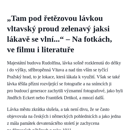
„Tam pod řetězovou lávkou
vltavský proud zelenavý jaksi
lákavě se vlní...“ – Na fotkách,
ve filmu i literatuře
Majestátní budova Rudolfina, lávka sošně rozklenutá do délky
i do výšky, stříbropěnná Vltava a nad tím vším se tyčící
Pražský hrad, to je lokace, která lákala k využití. Však se také
lávka těšila přízni rozvíjející se fotografie a na snímcích ji
pro budoucí generace zachytili významní fotografové, jako byli
Jindřich Eckert nebo František Drtikol, a mnozí další.
Lávka městu zkrátka slušela, a tak není divu, že se často
objevovala na českých i německých pohlednicích a jako jedna
z mála památek devatenáctého století je zachycena