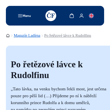
TODO: Add description for reader
Zobrazit košík
Zobrazit můj účet
Menu
Domovská stránka
Magazín Ladírna
Po řetězové lávce k Rudolfinu
Po řetězové lávce k
Rudolfinu
„Tato lávka, na venku bychom řekli most, jest určena
pouze pro pěší lid (…) Přijdeme po ní k nábřeží
korunního prince Rudolfa a k domu umělců,
na památku po zesnulém princi nazvaném