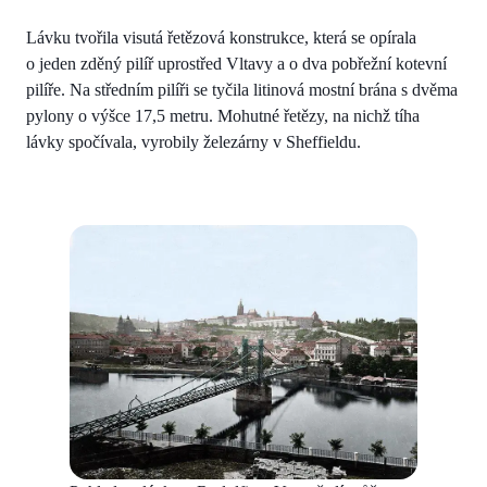
Lávku tvořila visutá řetězová konstrukce, která se opírala
o jeden zděný pilíř uprostřed Vltavy a o dva pobřežní kotevní
pilíře. Na středním pilíři se tyčila litinová mostní brána s dvěma
pylony o výšce 17,5 metru. Mohutné řetězy, na nichž tíha
lávky spočívala, vyrobily železárny v Sheffieldu.