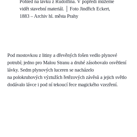
Pohled na lávku z Rudolfina. V popředí můžeme
vidět stavební materiál. │ Foto Jindřich Eckert,
1883 – Archiv hl. města Prahy
Pod mostovkou z litiny a dřevěných fošen vedlo plynové
potrubí; jedno pro Malou Stranu a druhé zásobovalo osvětlení
lávky. Sedm plynových luceren se nacházelo
na polokruhových výztužích řetězových závěsů a jejich světlo
dodávalo lávce i pod ní tekoucí řece magického vzezření.