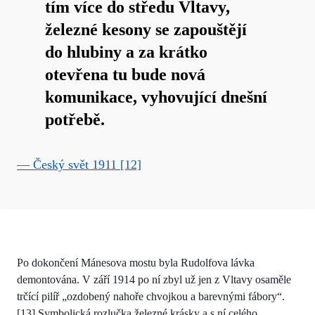
tím více do středu Vltavy,
železné kesony se zapouštějí
do hlubiny a za krátko
otevřena tu bude nová
komunikace, vyhovující dnešní
potřebě.
— Český svět 1911 [12]
Po dokončení Mánesova mostu byla Rudolfova lávka
demontována. V září 1914 po ní zbyl už jen z Vltavy osaměle
trčící pilíř „ozdobený nahoře chvojkou a barevnými fábory“.
[13] Symbolická rozlučka železné krásky a s ní celého