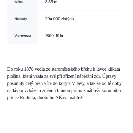
3,35 m
Šířka
294 000 zlatých
Náklady
1869–1914
V provozu
Do roku 1878 vedla ze staroměstského břehu k lávce klikatá
plošina, která vzala za své při zřízení nábřežní zdi. Úpravy
posunuly celý břeh více do koryta Vltavy, a tak se od té doby
na lávku vcházelo zděnou branou přímo z nábřeží korunního
prince Rudolfa, dnešního Alšova nábřeží.