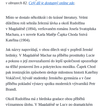
v obrazech 82.
Celý díl je dostupný online zde
.
Místo se dostalo několikrát i do krásné literatury. Velmi
důležitou roli sehrála železná lávka a okolí Rudolfina
v Magdaléně (1894), veršovaném románu Josefa Svatopluka
Machara, a v novele Karla Matěje Čapka Choda Snivá
Kateřina (1904).
Jak názvy napovídají, v obou dílech stojí v popředí ženské
hrdinky. V Magdaléně Machar na příběhu prostitutky Lucie
a pokusu o její znovuzařazení do lepší společnosti upozorňuje
na těžké postavení žen a pokryteckou morálku. Čapek Chod
pak ironizujícím způsobem sleduje milostnou historii Kateřiny
Vokáčové, bývalé studentky ženského gymnázia a v čase
příběhu pokladní výstavy spolku moderních výtvarníků Petr
Brandl.
Okolí Rudolfina má z hlediska gradace obou příběhů
významnou úlohu. V Magdaléně se Lucy po dramatickém