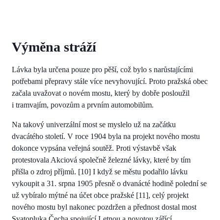
Výměna stráží
Lávka byla určena pouze pro pěší, což bylo s narůstajícími
potřebami přepravy stále více nevyhovující. Proto pražská obec
začala uvažovat o novém mostu, který by dobře posloužil
i tramvajím, povozům a prvním automobilům.
Na takový univerzální most se myslelo už na začátku
dvacátého století. V roce 1904 byla na projekt nového mostu
dokonce vypsána veřejná soutěž. Proti výstavbě však
protestovala Akciová společně železné lávky, které by tím
přišla o zdroj příjmů. [10] I když se městu podařilo lávku
vykoupit a 31. srpna 1905 přesně o dvanácté hodině polední se
už vybíralo mýtné na účet obce pražské [11], celý projekt
nového mostu byl nakonec pozdržen a přednost dostal most
Svatopluka Čecha spojující Letnou a novotou zářící