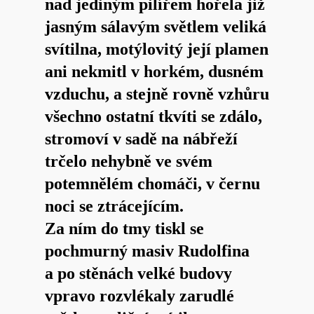
nad jediným pilířem hořela již
jasným sálavým světlem veliká
svítilna, motýlovitý její plamen
ani nekmitl v horkém, dusném
vzduchu, a stejně rovně vzhůru
všechno ostatní tkvíti se zdálo,
stromoví v sadě na nábřeží
trčelo nehybně ve svém
potemnělém chomáči, v černu
noci se ztrácejícím.
Za ním do tmy tiskl se
pochmurný masiv Rudolfina
a po stěnách velké budovy
vpravo rozvlékaly zarudlé