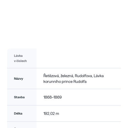
Lávka
v číslech
Řetězová, železná, Rudolfova, Lávka
Názvy
korunního prince Rudolfa
1868–1869
Stavba
192,02 m
Délka