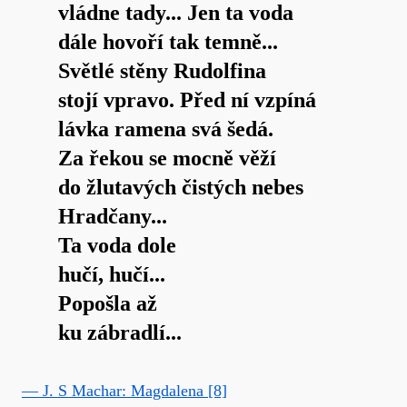
vládne tady... Jen ta voda
dále hovoří tak temně...
Světlé stěny Rudolfina
stojí vpravo. Před ní vzpíná
lávka ramena svá šedá.
Za řekou se mocně věží
do žlutavých čistých nebes
Hradčany...
Ta voda dole
hučí, hučí...
Popošla až
ku zábradlí...
— J. S Machar: Magdalena [8]