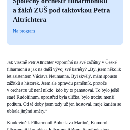
Společný orchestr filharmoniků
a žáků ZUŠ pod taktovkou Petra
Altrichtera
Na program
Jak vlastně Petr Altrichter vzpomíná na své začátky v České
filharmonii a jak na další vývoj své kariéry? „Byl jsem několik
let asistentem Václava Neumanna. Byl skvělý, mám spoustu
zážitků a historek. Jsem ale opravdu pamětník, protože
v orchestru už není nikdo, kdo by to pamatoval. To bylo ještě
staré Rudolfinum, uprostřed byla ulička, bylo trochu menší
podium. Od té doby jsem tady už jen hostoval, moje kariéra se
ubírala jinými směry.“
Konkrétně k Filharmonii Bohuslava Martinů, Komorní
filharmonii Pardubice, Filharmonii Brno, Symfonickému