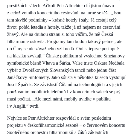
prestižních sálech. Ačkoli Petr Altrichter cítí jistou únavu
z celoživotního koncertního cestování, na turné se těší. „Jsou
tam skvělé podmínky – krásné hotely i sály. Já cestuji celý
život, pořád letadla a hotely, takže já už nejsem na cestování
žhavý. Ale na druhou stranu si toho vážím, že mě Česká
filharmonie oslovila. Programy tam budou takový pelmel, ale
do Číny se nic závažného vzít nedá. Oni si teprve postupně
na klasiku zvykají.“ Čínské publikum si vyslechne Smetanovy
symfonické básně Vltava a Šárka, Valse triste Oskara Nedbala,
výběr z Dvořákových Slovanských tanců nebo jednu část
Janáčkovy Sinfonietty. Jako sólista v několika kusech vystoupí
Josef Špaček. Se závislostí Číňanů na technologiích a s jejich
používáním mobilních telefonů i v koncertních sálech se prý
musí počítat. „Ale mezi námi, mobily uvidíte v publiku
i v Anglii,“ tvrdí.
Nejvíce se Petr Altrichter rozpovídal o svém posledním
projektu v českofilharmonické sezoně – o červnovém koncertu
Společného orchestru filharmoniků a žáků základních