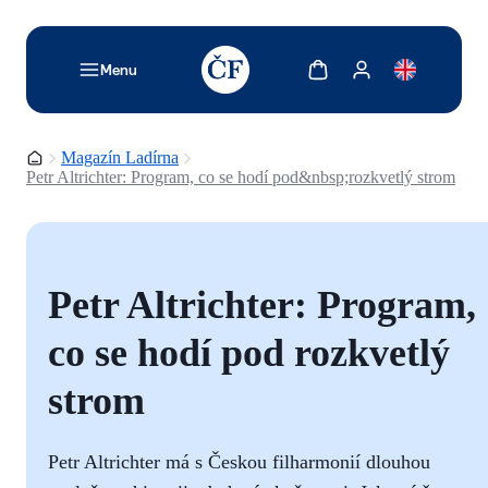
TODO: Add description for reader
Zobrazit košík
Zobrazit můj účet
Menu
Domovská stránka
Magazín Ladírna
Petr Altrichter: Program, co se hodí pod&nbsp;rozkvetlý strom
Petr Altrichter: Program,
co se hodí pod rozkvetlý
strom
Petr Altrichter má s Českou filharmonií dlouhou