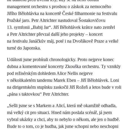
management orchestru s prosbou o záskok za nemocného
Jiřího Bělohlávka na koncertě České filharmonie na festivalu
Pražské jaro. Petr Altrichter nastudoval Šostakovičovu
13. symfonii „Babij Jar“. Jiří Bělohlávek krátce nato zemřel
a Petr Altrichter převzal další jeho projekty – koncert
na festivalu Janáčkův máj, poté i na Dvořákově Praze a velké
turné do Japonska.
Události jsme probírali chronologicky. Proto nejprve konec
dubna a komentované koncerty Zkouška orchestru. Ty vznikly
pod režisérským dohledem Alice Nellis nejprve
v několikaletém tandemu Marek Eben – Jiří Bělohlávek. Loni
na dirigentském stupínku zaskočil Jiří Rožeň a letos bude v roli
„pána s taktovkou“ Petr Altrichter.
„Sešli jsme se s Markem a Alicí, která mě okamžitě odhadla,
má velký cit pro situaci. Hned nám poslala scénář, já jsem
vybral ukázky a chci, aby to nebylo o někom, ale jen o hudbě.
Bude to o tom, co je hudba, jak jsme schopni nebo neschopni