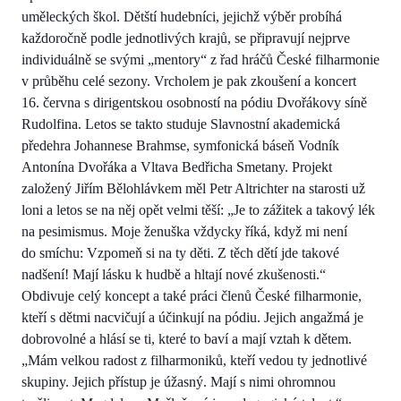
uměleckých škol. Dětští hudebníci, jejichž výběr probíhá
každoročně podle jednotlivých krajů, se připravují nejprve
individuálně se svými „mentory“ z řad hráčů České filharmonie
v průběhu celé sezony. Vrcholem je pak zkoušení a koncert
16. června s dirigentskou osobností na pódiu Dvořákovy síně
Rudolfina. Letos se takto studuje Slavnostní akademická
předehra Johannese Brahmse, symfonická báseň Vodník
Antonína Dvořáka a Vltava Bedřicha Smetany. Projekt
založený Jiřím Bělohlávkem měl Petr Altrichter na starosti už
loni a letos se na něj opět velmi těší: „Je to zážitek a takový lék
na pesimismus. Moje ženuška vždycky říká, když mi není
do smíchu: Vzpomeň si na ty děti. Z těch dětí jde takové
nadšení! Mají lásku k hudbě a hltají nové zkušenosti.“
Obdivuje celý koncept a také práci členů České filharmonie,
kteří s dětmi nacvičují a účinkují na pódiu. Jejich angažmá je
dobrovolné a hlásí se ti, které to baví a mají vztah k dětem.
„Mám velkou radost z filharmoniků, kteří vedou ty jednotlivé
skupiny. Jejich přístup je úžasný. Mají s nimi ohromnou