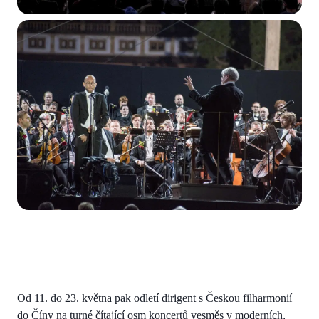
Od 11. do 23. května pak odletí dirigent s Českou filharmonií
do Číny na turné čítající osm koncertů vesměs v moderních,