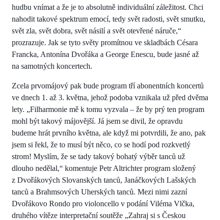
hudbu vnímat a že je to absolutně individuální záležitost. Chci
nahodit takové spektrum emocí, tedy svět radosti, svět smutku,
svět zla, svět dobra, svět násilí a svět otevřené náruče,“
prozrazuje. Jak se tyto světy promítnou ve skladbách Césara
Francka, Antonína Dvořáka a George Enescu, bude jasné až
na samotných koncertech.
Zcela prvomájový pak bude program tří abonentních koncertů
ve dnech 1. až 3. května, jehož podoba vznikala už před dvěma
lety. „Filharmonie mě k tomu vyzvala – že by prý ten program
mohl být takový májovější. Já jsem se divil, že opravdu
budeme hrát prvního května, ale když mi potvrdili, že ano, pak
jsem si řekl, že to musí být něco, co se hodí pod rozkvetlý
strom! Myslím, že se tady takový bohatý výběr tanců už
dlouho nedělal,“ komentuje Petr Altrichter program složený
z Dvořákových Slovanských tanců, Janáčkových Lašských
tanců a Brahmsových Uherských tanců. Mezi nimi zazní
Dvořákovo Rondo pro violoncello v podání Viléma Vlčka,
druhého vítěze interpretační soutěže „Zahraj si s Českou