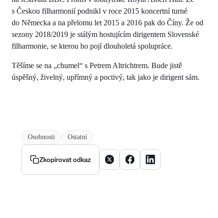
s Českou filharmonií podnikl v roce 2015 koncertní turné
do Německa a na přelomu let 2015 a 2016 pak do Číny. Že od
sezony 2018/2019 je stálým hostujícím dirigentem Slovenské
filharmonie, se kterou ho pojí dlouholetá spolupráce.
Těšíme se na „chumel“ s Petrem Altrichtrem. Bude jistě
úspěšný, živelný, upřímný a poctivý, tak jako je dirigent sám.
Osobnosti
Ostatní
Sdílet článek na X
Sdílet článek na Facebooku
Sdílet článek na Linke
Zkopírovat odkaz