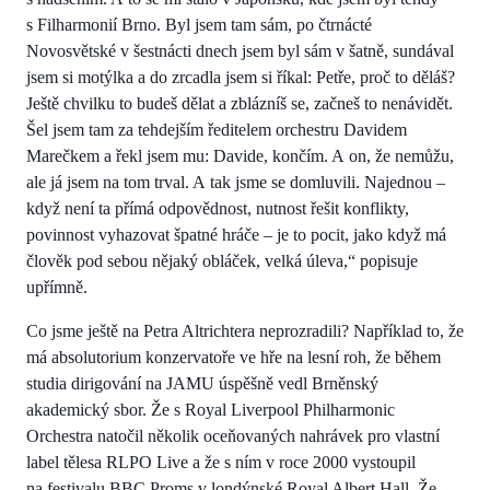
s Filharmonií Brno. Byl jsem tam sám, po čtrnácté
Novosvětské v šestnácti dnech jsem byl sám v šatně, sundával
jsem si motýlka a do zrcadla jsem si říkal: Petře, proč to děláš?
Ještě chvilku to budeš dělat a zblázníš se, začneš to nenávidět.
Šel jsem tam za tehdejším ředitelem orchestru Davidem
Marečkem a řekl jsem mu: Davide, končím. A on, že nemůžu,
ale já jsem na tom trval. A tak jsme se domluvili. Najednou –
když není ta přímá odpovědnost, nutnost řešit konflikty,
povinnost vyhazovat špatné hráče – je to pocit, jako když má
člověk pod sebou nějaký obláček, velká úleva,“ popisuje
upřímně.
Co jsme ještě na Petra Altrichtera neprozradili? Například to, že
má absolutorium konzervatoře ve hře na lesní roh, že během
studia dirigování na JAMU úspěšně vedl Brněnský
akademický sbor. Že s Royal Liverpool Philharmonic
Orchestra natočil několik oceňovaných nahrávek pro vlastní
label tělesa RLPO Live a že s ním v roce 2000 vystoupil
na festivalu BBC Proms v londýnské Royal Albert Hall. Že