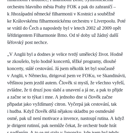
orchestru hlavního města Prahy FOK a pak do zahraničí –
k Jihozápadní německé filharmonii v Kostnici a souběžně
ke Královskému filharmonickému orchestru v Liverpoolu. Poté
se vrátil do Čech a naposledy byl v letech 2002 až 2009 opět
šéfdirigentem Filharmonie Brno. Od té doby už žádný další
šéfovský post nechce.
„V Anglii byl a dodnes je velice tvrdý umělecký život. Hodně
se zkoušelo, bylo hodně koncertů, těžké programy, dlouhé
koncerty, stálé cestování. Já jsem několik let byl současně
v Anglii, v Německu, dirigoval jsem ve FOKu, ve Skandinávii,
většinou jsem jezdil autem. Člověk si myslí, že všechno vyřeší,
zvládne, že ti druzí jsou slabí a unavení a já ne, a pak to přijde
a začne se to týkat i mne. A jednoho dne si člověk začne
připadat jako vyždímaný citron. Vyčerpá jak cestování, tak
i hudba. Když člověk dělá nějakou skladbu po osmdesáté
osmé, pak už není motivace a invence, nastoupí rutina. A když
je dirigent rutinní, pak nemůže čekat, že orchestr bude hrát
s nadšením. A to se mi stalo v Japonsku, kde jsem byl tehdy