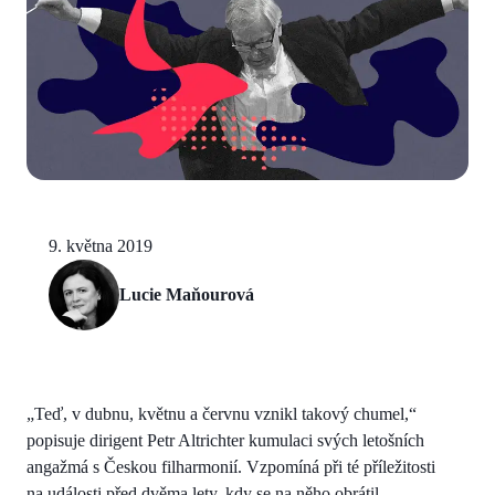
9. května 2019
Lucie Maňourová
„Teď, v dubnu, květnu a červnu vznikl takový chumel,“
popisuje dirigent Petr Altrichter kumulaci svých letošních
angažmá s Českou filharmonií. Vzpomíná při té příležitosti
na události před dvěma lety, kdy se na něho obrátil