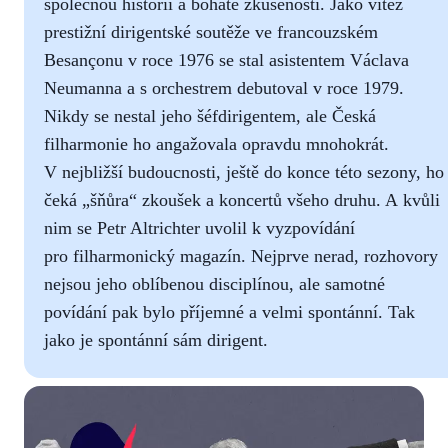
společnou historii a bohaté zkušenosti. Jako vítěz
prestižní dirigentské soutěže ve francouzském
Besançonu v roce 1976 se stal asistentem Václava
Neumanna a s orchestrem debutoval v roce 1979.
Nikdy se nestal jeho šéfdirigentem, ale Česká
filharmonie ho angažovala opravdu mnohokrát.
V nejbližší budoucnosti, ještě do konce této sezony, ho
čeká „šňůra“ zkoušek a koncertů všeho druhu. A kvůli
nim se Petr Altrichter uvolil k vyzpovídání
pro filharmonický magazín. Nejprve nerad, rozhovory
nejsou jeho oblíbenou disciplínou, ale samotné
povídání pak bylo příjemné a velmi spontánní. Tak
jako je spontánní sám dirigent.