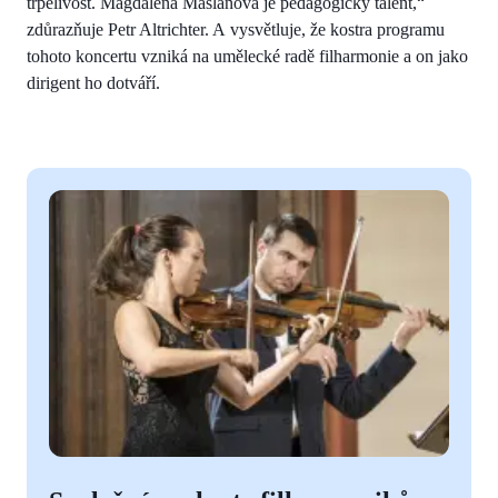
trpělivost. Magdalena Mašlaňová je pedagogický talent,“
zdůrazňuje Petr Altrichter. A vysvětluje, že kostra programu
tohoto koncertu vzniká na umělecké radě filharmonie a on jako
dirigent ho dotváří.