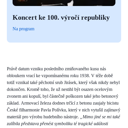
Koncert ke 100. výročí republiky
Na program
Právě datum vzniku posledního zmiňovaného kusu nás
obloukem vrací ke vzpomínanému roku 1938. V téže době
totiž vznikal také pěchotní srub Jirásek, který však nikdy nebyl
dokončen. Kromě toho, že už nestihl být osazen ocelovým
zvonem ani kopulí, byl částečně poškozen také jeho betonový
základ. Armovací železa dodnes trčící z betonu zaujaly bicistu
České filharmonie Pavla Polívku, který v nich vytušil zajímavý
materiál pro výrobu hudebního nástroje.
„Mimo jiné se mi také
zalíbila představa přenést symboliku té tragické události