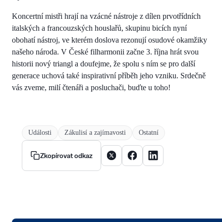
Koncertní mistři hrají na vzácné nástroje z dílen prvotřídních
italských a francouzských houslařů, skupinu bicích nyní
obohatí nástroj, ve kterém doslova rezonují osudové okamžiky
našeho národa. V České filharmonii začne 3. října hrát svou
historii nový triangl a doufejme, že spolu s ním se pro další
generace uchová také inspirativní příběh jeho vzniku. Srdečně
vás zveme, milí čtenáři a posluchači, buďte u toho!
Události
Zákulisí a zajímavosti
Ostatní
Sdílet článek na X
Sdílet článek na Facebooku
Sdílet článek na Linke
Zkopírovat odkaz