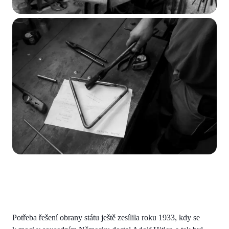
Potřeba řešení obrany státu ještě zesílila roku 1933, kdy se