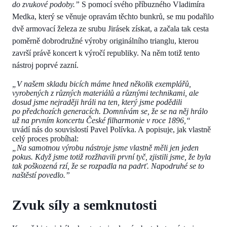
do zvukové podoby.”
S pomocí svého příbuzného Vladimíra
Medka, který se věnuje opravám těchto bunkrů, se mu podařilo
dvě armovací železa ze srubu Jirásek získat, a začala tak cesta
poměrně dobrodružné výroby originálního trianglu, kterou
završí právě koncert k výročí republiky. Na něm totiž tento
nástroj poprvé zazní.
„V našem skladu bicích máme hned několik exemplářů,
vyrobených z různých materiálů a různými technikami, ale
dosud jsme nejraději hráli na ten, který jsme podědili
po předchozích generacích. Domnívám se, že se na něj hrálo
už na prvním koncertu České filharmonie v roce 1896,“
uvádí nás do souvislostí Pavel Polívka. A popisuje, jak vlastně
celý proces probíhal:
„Na samotnou výrobu nástroje jsme vlastně měli jen jeden
pokus. Když jsme totiž rozžhavili první tyč, zjistili jsme, že byla
tak poškozená rzí, že se rozpadla na padrť. Napodruhé se to
naštěstí povedlo.”
Zvuk síly a semknutosti