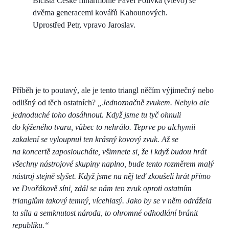
Bicista České filharmonie Pavel Polívka (vlevo) se
dvěma generacemi kovářů Kahounových.
Uprostřed Petr, vpravo Jaroslav.
Příběh je to poutavý, ale je tento triangl něčím výjimečný nebo
odlišný od těch ostatních?
„Jednoznačně zvukem. Nebylo ale
jednoduché toho dosáhnout. Když jsme tu tyč ohnuli
do kýženého tvaru, vůbec to nehrálo. Teprve po alchymii
zakalení se vyloupnul ten krásný kovový zvuk. Až se
na koncertě zaposloucháte, všimnete si, že i když budou hrát
všechny nástrojové skupiny naplno, bude tento rozměrem malý
nástroj stejně slyšet. Když jsme na něj teď zkoušeli hrát přímo
ve Dvořákově síni, zdál se nám ten zvuk oproti ostatním
trianglům takový temný, vícehlasý. Jako by se v něm odrážela
ta síla a semknutost národa, to ohromné odhodlání bránit
republiku.“