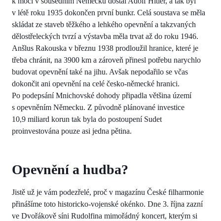
k moci v sousedním Německu dostal Adolf Hitler, a tak byl
v létě roku 1935 dokončen první bunkr. Celá soustava se měla
skládat ze staveb těžkého a lehkého opevnění a takzvaných
dělostřeleckých tvrzí a výstavba měla trvat až do roku 1946.
Anšlus Rakouska v březnu 1938 prodloužil hranice, které je
třeba chránit, na 3900 km a zároveň přinesl potřebu narychlo
budovat opevnění také na jihu. Avšak nepodařilo se včas
dokončit ani opevnění na celé česko-německé hranici.
Po podepsání Mnichovské dohody připadla většina území
s opevněním Německu. Z původně plánované investice
10,9 miliard korun tak byla do postoupení Sudet
proinvestována pouze asi jedna pětina.
Opevnění a hudba?
Jistě už je vám podezřelé, proč v magazínu České filharmonie
přinášíme toto historicko-vojenské okénko. Dne 3. října zazní
ve Dvořákově síni Rudolfina mimořádný koncert, kterým si