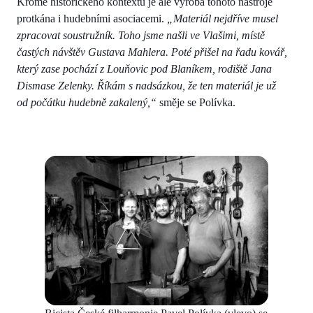
Kromě historického kontextu je ale výroba tohoto nástroje
protkána i hudebními asociacemi.
„Materiál nejdříve musel
zpracovat soustružník. Toho jsme našli ve Vlašimi, místě
častých návštěv Gustava Mahlera. Poté přišel na řadu kovář,
který zase pochází z Louňovic pod Blaníkem, rodiště Jana
Dismase Zelenky. Říkám s nadsázkou, že ten materiál je už
od počátku hudebně zakalený,“
směje se Polívka.