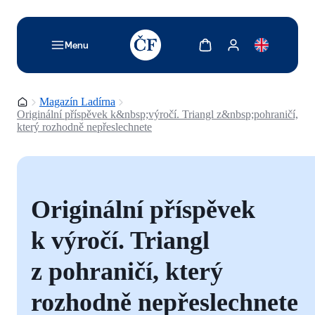
TODO: Add description for reader
Zobrazit košík
Zobrazit můj účet
Menu
Domovská stránka
Magazín Ladírna
Originální příspěvek k&nbsp;výročí. Triangl z&nbsp;pohraničí,
který rozhodně nepřeslechnete
Originální příspěvek
k výročí. Triangl
z pohraničí, který
rozhodně nepřeslechnete