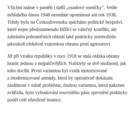
Všichni máme v paměti i další „osudové osmičky“. Vedle
neblahého února 1948 nesmíme opominout ani rok 1938.
Tehdy bylo na Československu spácháno politické bezpráví,
které nejen předznamenalo blížící se válečný konflikt, ale
zabráním pohraničních oblastí také prakticky znemožnilo
jakoukoli efektivní vojenskou obranu proti agresorovi.
Již při vzniku republiky v roce 1918 se stala otázka obrany
hranic jednou z nejpalčivějších. Nabízely se dvě možnosti, jak
toho docílit. První variantou byl vznik motorizované
a modernizované armády, která by operativně dokázala
zasáhnout v místě problému, druhou variantou, která nakonec
zvítězila, bylo vybudování souvislého pásu opevnění prakticky
podél celé ohrožené hranice.