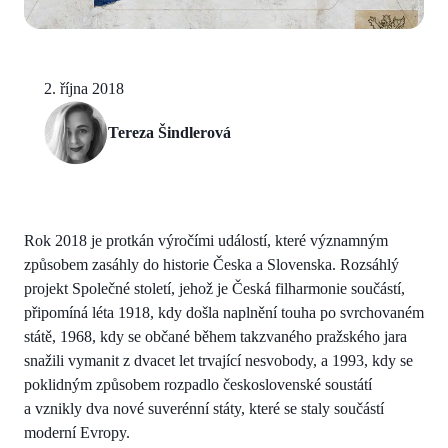
2. října 2018
Tereza Šindlerová
Rok 2018 je protkán výročími událostí, které významným
způsobem zasáhly do historie Česka a Slovenska. Rozsáhlý
projekt Společné století, jehož je Česká filharmonie součástí,
připomíná léta 1918, kdy došla naplnění touha po svrchovaném
státě, 1968, kdy se občané během takzvaného pražského jara
snažili vymanit z dvacet let trvající nesvobody, a 1993, kdy se
poklidným způsobem rozpadlo československé soustátí
a vznikly dva nové suverénní státy, které se staly součástí
moderní Evropy.