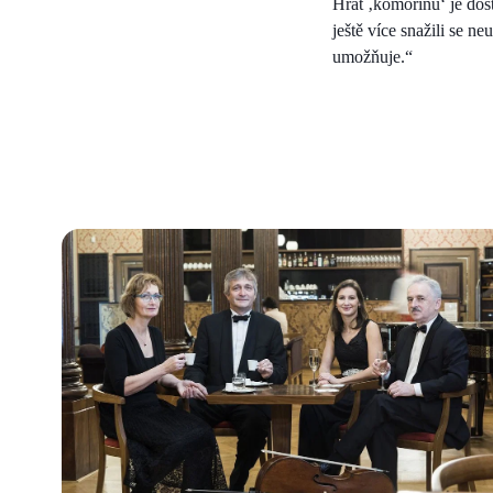
Hrát ‚komořinu‘ je dost
ještě více snažili se n
umožňuje.“