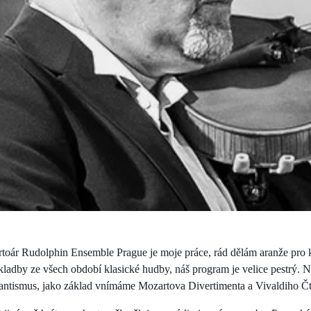
rtoár Rudolphin Ensemble Prague je moje práce, rád dělám aranže pro
ladby ze všech období klasické hudby, náš program je velice pestrý. 
mantismus, jako základ vnímáme Mozartova Divertimenta a Vivaldiho Čt