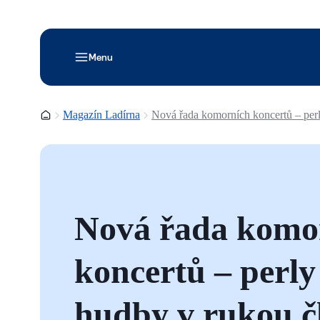
Menu
Domovská stránka
Magazín Ladírna
Nová řada komorních koncertů – perl
Nová řada komo
koncertů – perly
hudby v rukou č