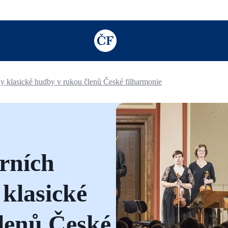
TODO: Add description for reader
y klasické hudby v rukou členů České filharmonie
rních
 klasické
lenů České