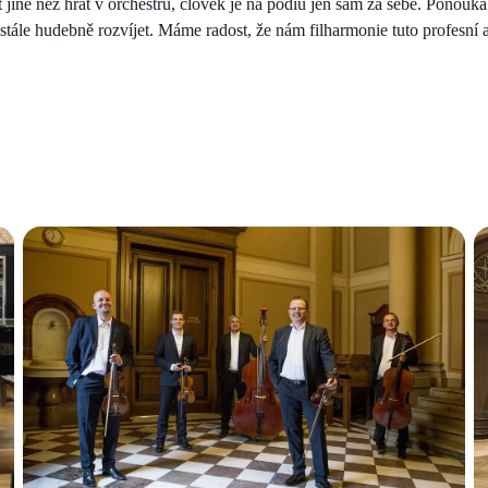
 jiné než hrát v orchestru, člověk je na pódiu jen sám za sebe. Ponouk
eustále hudebně rozvíjet. Máme radost, že nám filharmonie tuto profesní