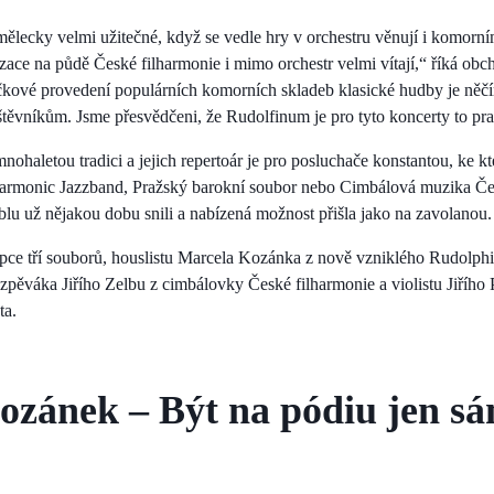
mělecky velmi užitečné, když se vedle hry v orchestru věnují i komorn
zace na půdě České filharmonie i mimo orchestr velmi vítají,“ říká ob
kové provedení populárních komorních skladeb klasické hudby je něčí
těvníkům. Jsme přesvědčeni, že Rudolfinum je pro tyto koncerty to pra
ohaletou tradici a jejich repertoár je pro posluchače konstantou, ke kte
harmonic Jazzband, Pražský barokní soubor nebo Cimbálová muzika Česk
blu už nějakou dobu snili a nabízená možnost přišla jako na zavolanou.
upce tří souborů, houslistu Marcela Kozánka z nově vzniklého Rudolph
a zpěváka Jiřího Zelbu z cimbálovky České filharmonie a violistu Jiříh
ta.
ozánek – Být na pódiu jen sá