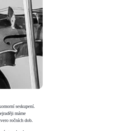
 komorní seskupení.
Nejraději máme
vero ročních dob.