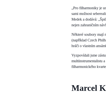
„Pro filharmoniky je u
sami možnost sebereali
Medek a dodává: „Špič
nejen zahraničním návš
Některé soubory mají mn
(například Czech Phil
hráči o vlastním ansám
Vyzpovídali jsme zást
multiinstrumentalistu 
filharmonického kvarte
Marcel K