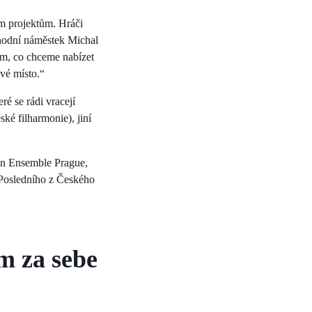
ím projektům. Hráči
chodní náměstek Michal
m, co chceme nabízet
vé místo.“
ré se rádi vracejí
é filharmonie), jiní
in Ensemble Prague,
o Posledního z Českého
m za sebe