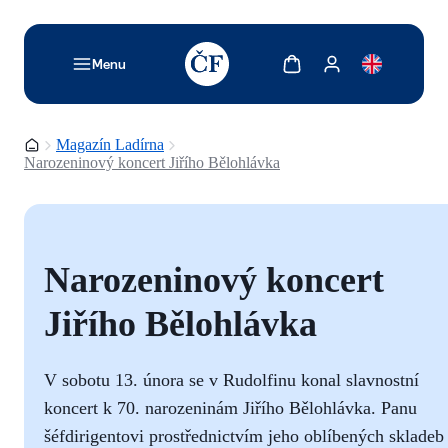
TODO: Add description for reader
Zobrazit košík
Zobrazit můj účet
Menu
Domovská stránka
Magazín Ladírna
Narozeninový koncert Jiřího Bělohlávka
Narozeninový koncert
Jiřího Bělohlávka
V sobotu 13. února se v Rudolfinu konal slavnostní
koncert k 70. narozeninám Jiřího Bělohlávka. Panu
šéfdirigentovi prostřednictvím jeho oblíbených skladeb