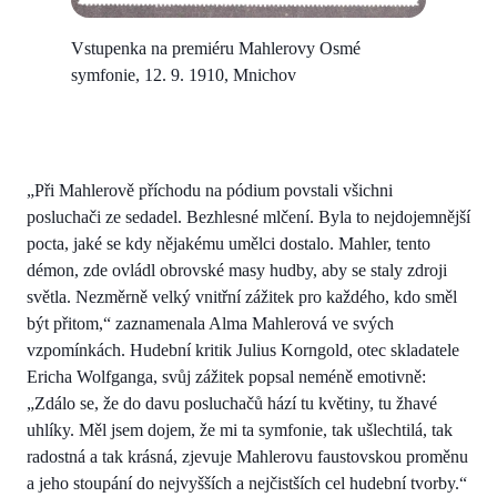
Vstupenka na premiéru Mahlerovy Osmé
symfonie, 12. 9. 1910, Mnichov
„Při Mahlerově příchodu na pódium povstali všichni
posluchači ze sedadel. Bezhlesné mlčení. Byla to nejdojemnější
pocta, jaké se kdy nějakému umělci dostalo. Mahler, tento
démon, zde ovládl obrovské masy hudby, aby se staly zdroji
světla. Nezměrně velký vnitřní zážitek pro každého, kdo směl
být přitom,“ zaznamenala Alma Mahlerová ve svých
vzpomínkách. Hudební kritik Julius Korngold, otec skladatele
Ericha Wolfganga, svůj zážitek popsal neméně emotivně:
„Zdálo se, že do davu posluchačů hází tu květiny, tu žhavé
uhlíky. Měl jsem dojem, že mi ta symfonie, tak ušlechtilá, tak
radostná a tak krásná, zjevuje Mahlerovu faustovskou proměnu
a jeho stoupání do nejvyšších a nejčistších cel hudební tvorby.“