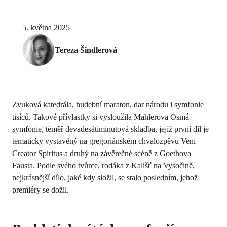
5. května 2025
Tereza Šindlerová
Zvuková katedrála, hudební maraton, dar národu i symfonie
tisíců. Takové přívlastky si vysloužila Mahlerova Osmá
symfonie, téměř devadesátiminutová skladba, jejíž první díl je
tematicky vystavěný na gregoriánském chvalozpěvu Veni
Creator Spiritus a druhý na závěrečné scéně z Goethova
Fausta. Podle svého tvůrce, rodáka z Kališť na Vysočině,
nejkrásnější dílo, jaké kdy složil, se stalo posledním, jehož
premiéry se dožil.