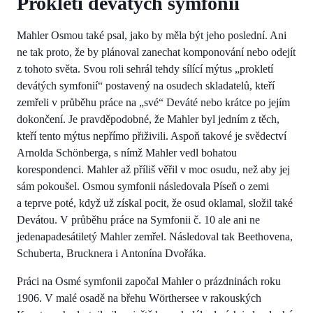
Prokletí devátých symfonií
Mahler Osmou také psal, jako by měla být jeho poslední. Ani
ne tak proto, že by plánoval zanechat komponování nebo odejít
z tohoto světa. Svou roli sehrál tehdy sílící mýtus „prokletí
devátých symfonií“ postavený na osudech skladatelů, kteří
zemřeli v průběhu práce na „své“ Deváté nebo krátce po jejím
dokončení. Je pravděpodobné, že Mahler byl jedním z těch,
kteří tento mýtus nepřímo přiživili. Aspoň takové je svědectví
Arnolda Schönberga, s nímž Mahler vedl bohatou
korespondenci. Mahler až příliš věřil v moc osudu, než aby jej
sám pokoušel. Osmou symfonii následovala Píseň o zemi
a teprve poté, když už získal pocit, že osud oklamal, složil také
Devátou. V průběhu práce na Symfonii č. 10 ale ani ne
jedenapadesátiletý Mahler zemřel. Následoval tak Beethovena,
Schuberta, Brucknera i Antonína Dvořáka.
Práci na Osmé symfonii započal Mahler o prázdninách roku
1906. V malé osadě na břehu Wörthersee v rakouských