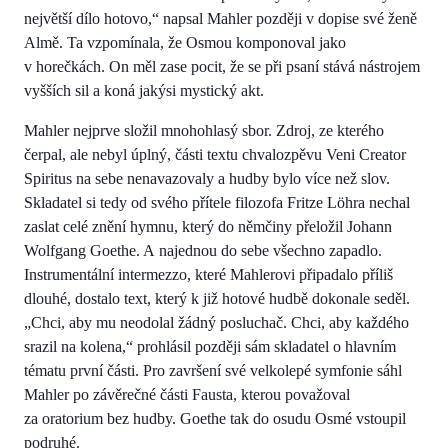
největší dílo hotovo,“ napsal Mahler později v dopise své ženě
Almě. Ta vzpomínala, že Osmou komponoval jako
v horečkách. On měl zase pocit, že se při psaní stává nástrojem
vyšších sil a koná jakýsi mystický akt.
Mahler nejprve složil mnohohlasý sbor. Zdroj, ze kterého
čerpal, ale nebyl úplný, části textu chvalozpěvu Veni Creator
Spiritus na sebe nenavazovaly a hudby bylo více než slov.
Skladatel si tedy od svého přítele filozofa Fritze Löhra nechal
zaslat celé znění hymnu, který do němčiny přeložil Johann
Wolfgang Goethe. A najednou do sebe všechno zapadlo.
Instrumentální intermezzo, které Mahlerovi připadalo příliš
dlouhé, dostalo text, který k již hotové hudbě dokonale seděl.
„Chci, aby mu neodolal žádný posluchač. Chci, aby každého
srazil na kolena,“ prohlásil později sám skladatel o hlavním
tématu první části. Pro završení své velkolepé symfonie sáhl
Mahler po závěrečné části Fausta, kterou považoval
za oratorium bez hudby. Goethe tak do osudu Osmé vstoupil
podruhé.