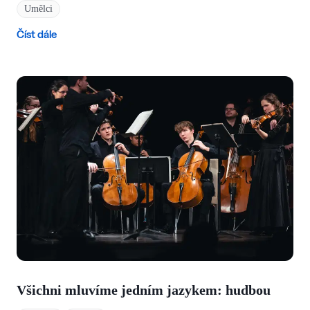
Umělci
Číst dále
Všichni mluvíme jedním jazykem: hudbou