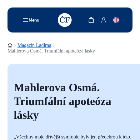
TODO: Add description for reader
Zobrazit košík
Zobrazit můj účet
Menu
Domovská stránka
Magazín Ladírna
Mahlerova Osmá. Triumfální apoteóza lásky
Mahlerova Osmá.
Triumfální apoteóza
lásky
„Všechny moje dřívější symfonie byly jen předehrou k této.