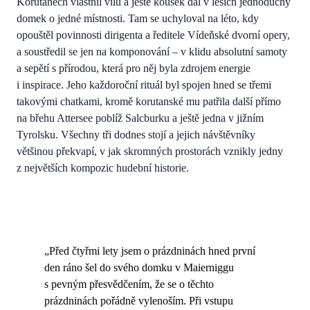
Korutanech vlastnil vilu a ještě kousek dál v lesích jednoduchý
domek o jedné místnosti. Tam se uchyloval na léto, kdy
opouštěl povinnosti dirigenta a ředitele Vídeňské dvorní opery,
a soustředil se jen na komponování – v klidu absolutní samoty
a sepětí s přírodou, která pro něj byla zdrojem energie
i inspirace. Jeho každoroční rituál byl spojen hned se třemi
takovými chatkami, kromě korutanské mu patřila další přímo
na břehu Attersee poblíž Salcburku a ještě jedna v jižním
Tyrolsku. Všechny tři dodnes stojí a jejich návštěvníky
většinou překvapí, v jak skromných prostorách vznikly jedny
z největších kompozic hudební historie.
„Před čtyřmi lety jsem o prázdninách hned první
den ráno šel do svého domku v Maierniggu
s pevným přesvědčením, že se o těchto
prázdninách pořádně vylenoším. Při vstupu