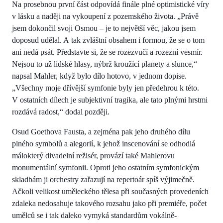
Na prosebnou první část odpovídá finále plné optimistické víry
v lásku a naději na vykoupení z pozemského života. „Právě
jsem dokončil svoji Osmou – je to největší věc, jakou jsem
doposud udělal. A tak zvláštní obsahem i formou, že se o tom
ani nedá psát. Představte si, že se rozezvučí a rozezní vesmír.
Nejsou to už lidské hlasy, nýbrž kroužící planety a slunce,“
napsal Mahler, když bylo dílo hotovo, v jednom dopise.
„Všechny moje dřívější symfonie byly jen předehrou k této.
V ostatních dílech je subjektivní tragika, ale tato plnými hrstmi
rozdává radost,“ dodal později.
Osud Goethova Fausta, a zejména pak jeho druhého dílu
plného symbolů a alegorií, k jehož inscenování se odhodlá
málokterý divadelní režisér, provází také Mahlerovu
monumentální symfonii. Oproti jeho ostatním symfonickým
skladbám ji orchestry zařazují na repertoár spíš výjimečně.
Ačkoli velikost uměleckého tělesa při současných provedeních
zdaleka nedosahuje takového rozsahu jako při premiéře, počet
umělců se i tak daleko vymyká standardům vokálně-