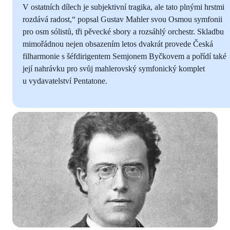
V ostatních dílech je subjektivní tragika, ale tato plnými hrstmi
rozdává radost,“ popsal Gustav Mahler svou Osmou symfonii
pro osm sólistů, tři pěvecké sbory a rozsáhlý orchestr. Skladbu
mimořádnou nejen obsazením letos dvakrát provede Česká
filharmonie s šéfdirigentem Semjonem Byčkovem a pořídí také
její nahrávku pro svůj mahlerovský symfonický komplet
u vydavatelství Pentatone.