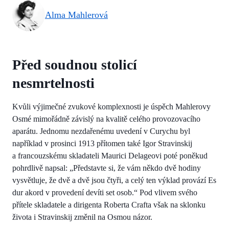
Alma Mahlerová
Před soudnou stolicí
nesmrtelnosti
Kvůli výjimečné zvukové komplexnosti je úspěch Mahlerovy
Osmé mimořádně závislý na kvalitě celého provozovacího
aparátu. Jednomu nezdařenému uvedení v Curychu byl
například v prosinci 1913 přítomen také Igor Stravinskij
a francouzskému skladateli Maurici Delageovi poté poněkud
pohrdlivě napsal: „Představte si, že vám někdo dvě hodiny
vysvětluje, že dvě a dvě jsou čtyři, a celý ten výklad provází Es
dur akord v provedení devíti set osob.“ Pod vlivem svého
přítele skladatele a dirigenta Roberta Crafta však na sklonku
života i Stravinskij změnil na Osmou názor.