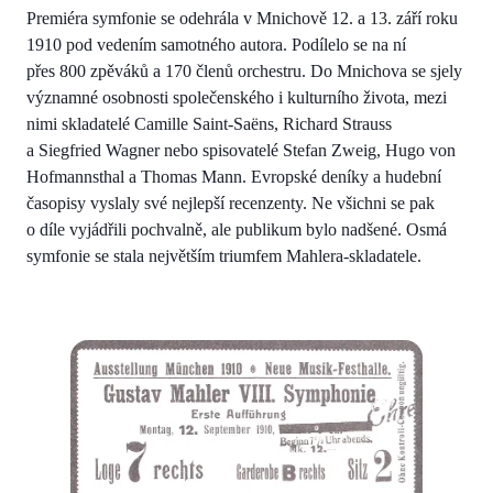
Premiéra symfonie se odehrála v Mnichově 12. a 13. září roku
1910 pod vedením samotného autora. Podílelo se na ní
přes 800 zpěváků a 170 členů orchestru. Do Mnichova se sjely
významné osobnosti společenského i kulturního života, mezi
nimi skladatelé Camille Saint-Saëns, Richard Strauss
a Siegfried Wagner nebo spisovatelé Stefan Zweig, Hugo von
Hofmannsthal a Thomas Mann. Evropské deníky a hudební
časopisy vyslaly své nejlepší recenzenty. Ne všichni se pak
o díle vyjádřili pochvalně, ale publikum bylo nadšené. Osmá
symfonie se stala největším triumfem Mahlera-skladatele.