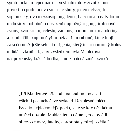
symfonického repertoáru. Uvést toto dílo v život znamená
přivést na pódium dva smíšené sbory, jeden dětský, tři
sopranistky, dva mezzosoprány, tenor, baryton a bas. K tomu
orchestr v mohutném obsazení doplněný o gong, trubicové
zvony, zvonkohru, celestu, varhany, harmonium, mandolíny
a bandu čili skupinu čtyř trubek a tří trombonů, které hrají
za scénou. A ještě sehnat dirigenta, který tento ohromný kolos
uhlídá a zkrotí tak, aby výsledkem byla Mahlerova
nadpozemsky krásná hudba, a ne zmatená změť zvuků.
„Při Mahlerově příchodu na pódium povstali
všichni posluchači ze sedadel. Bezhlesné mlčení.
Byla to nejdojemnější pocta, jaké se kdy nějakému
umělci dostalo. Mahler, tento démon, zde ovládl
obrovské masy hudby, aby se staly zdroji světla.“