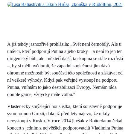
A již tehdy jasnozřivě prohlásila: „Svět není černobílý. Ale ti
umělci, kteří podporují Putina a jeho kroky – a není to jen ten
dirigentský bůh, ale i někteří další, ta skupina se stále rozrůstá
–, by si měli uvědomit, že západní společnost jim dává
ohromné možnosti: být součástí této společnosti a získávat od
ní veškeré výhody. Když pak veřejně vystoupí na podporu
Putina, vnímám to jako destabilizaci Evropy. Nemám ráda
double game, vždycky máte volbu.“
Vlastenecky smýšlející houslistka, která soustavně podporuje
svou rodnou Gruzii, dala již před lety najevo, že nikdy
nevystoupí v Rusku. V roce 2014 ji však v Rotterdamu čekal
koncert s jedním z největších podporovatelů Vladimira Putina