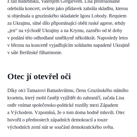
z řad hudebníků, Valerijem Gergievem. Lisa profesionálně
odehrála koncert, ovšem jako přídavek zahrála skladbu, kterou
si objednala u gruzínského skladatele Igora Lobody. Requiem
za Ukrajinu, silné dílo připomínající oběti ruské agrese, tehdy
„jen“ na východě Ukrajiny a na Krymu, zaznělo od té doby
v podání této odhodlané umělkyně několikrát. Naposledy letos
v březnu na koncertě vyjadřujícím solidaritu napadené Ukrajině
v sále Berlínské filharmonie.
Otec jí otevřel oči
Díky otci Tamazovi Batiashvilimu, členu Gruzínského státního
kvarteta, který mohl častěji vyjíždět do zahraničí, začala Lisa
ostře vnímat společensko-politické rozdíly mezi Západem
a Východem. Vzpomíná, že o tom doma hodně mluvili. Otec
hovořil o přednostech západních demokracií a touze
východních zemí stát se součástí demokratického světa.