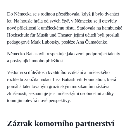
Do Německa se s rodinou přestěhovala, když jí bylo dvanáct
let. Na housle hrála od svých čtyř, v Německu se jí otevřely
nové příležitosti k uměleckému růstu. Studovala na hamburské
Hochschule für Musik und Theater, jejími učiteli byli proslulí
pedagogové Mark Lubotsky, posléze Ana Čumačenko.
Německo Batiashvili respektuje jako zemi podporující talenty
a poskytující mnoho příležitostí.
Vědoma si důležitosti kvalitního vzdělání a uměleckého
rozhledu založila nadaci Lisa Batiashivili Foundation, která
pomáhá talentovaným gruzínským muzikantům získávat
zkušenosti, seznamuje je s uměleckými osobnostmi a díky
tomu jim otevírá nové perspektivy.
Zázrak komorního partnerství