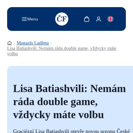
TODO: Add description for reader
Zobrazit košík
Zobrazit můj účet
Menu
Domovská stránka
Magazín Ladírna
Lisa Batiashvili: Nemám ráda double game, vždycky máte
volbu
Lisa Batiashvili: Nemám
ráda double game,
vždycky máte volbu
Graciézní Lisa Batiashvili otevře novou sezonu České