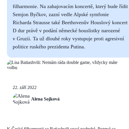
filharmonie. Na zahajovacím koncertě, který bude řídit
Semjon Byčkov, zazní vedle Alpské symfonie
Richarda Strausse také Beethovenův Houslový koncert
D dur právě v podání německé houslistky narozené
v Gruzii. Ta už dlouhé roky vystupuje proti agresivní
politice ruského prezidenta Putina.
22. září 2022
Alena Sojková
K České filharmonii se Batiashvili vrací podruhé. Poprvé se