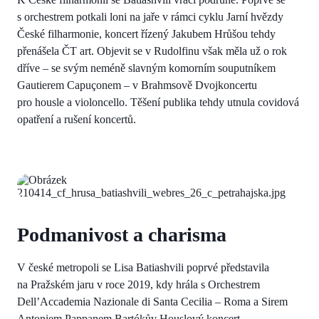
s orchestrem potkali loni na jaře v rámci cyklu Jarní hvězdy
České filharmonie, koncert řízený Jakubem Hrůšou tehdy
přenášela ČT art. Objevit se v Rudolfinu však měla už o rok
dříve – se svým neméně slavným komorním souputníkem
Gautierem Capuçonem – v Brahmsově Dvojkoncertu
pro housle a violoncello. Těšení publika tehdy utnula covidová
opatření a rušení koncertů.
Podmanivost a charisma
V české metropoli se Lisa Batiashvili poprvé představila
na Pražském jaru v roce 2019, kdy hrála s Orchestrem
Dell’Accademia Nazionale di Santa Cecilia – Roma a Sirem
Antoniem Pappanem Bartókův Houslový koncert.