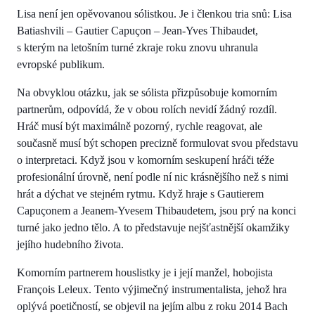
Lisa není jen opěvovanou sólistkou. Je i členkou tria snů: Lisa
Batiashvili – Gautier Capuçon – Jean-Yves Thibaudet,
s kterým na letošním turné zkraje roku znovu uhranula
evropské publikum.
Na obvyklou otázku, jak se sólista přizpůsobuje komorním
partnerům, odpovídá, že v obou rolích nevidí žádný rozdíl.
Hráč musí být maximálně pozorný, rychle reagovat, ale
současně musí být schopen precizně formulovat svou představu
o interpretaci. Když jsou v komorním seskupení hráči téže
profesionální úrovně, není podle ní nic krásnějšího než s nimi
hrát a dýchat ve stejném rytmu. Když hraje s Gautierem
Capuçonem a Jeanem-Yvesem Thibaudetem, jsou prý na konci
turné jako jedno tělo. A to představuje nejšťastnější okamžiky
jejího hudebního života.
Komorním partnerem houslistky je i její manžel, hobojista
François Leleux. Tento výjimečný instrumentalista, jehož hra
oplývá poetičností, se objevil na jejím albu z roku 2014 Bach