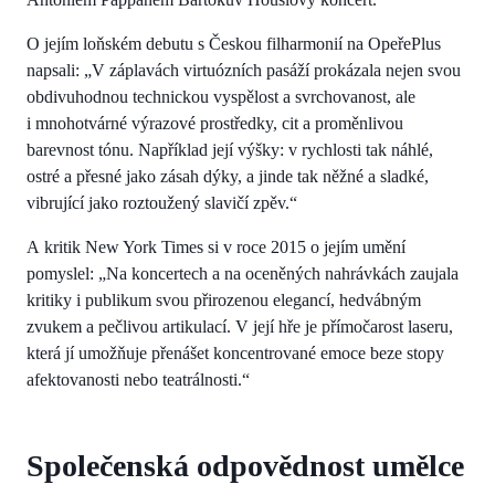
O jejím loňském debutu s Českou filharmonií na OpeřePlus
napsali: „V záplavách virtuózních pasáží prokázala nejen svou
obdivuhodnou technickou vyspělost a svrchovanost, ale
i mnohotvárné výrazové prostředky, cit a proměnlivou
barevnost tónu. Například její výšky: v rychlosti tak náhlé,
ostré a přesné jako zásah dýky, a jinde tak něžné a sladké,
vibrující jako roztoužený slavičí zpěv.“
A kritik New York Times si v roce 2015 o jejím umění
pomyslel: „Na koncertech a na oceněných nahrávkách zaujala
kritiky i publikum svou přirozenou elegancí, hedvábným
zvukem a pečlivou artikulací. V její hře je přímočarost laseru,
která jí umožňuje přenášet koncentrované emoce beze stopy
afektovanosti nebo teatrálnosti.“
Společenská odpovědnost umělce