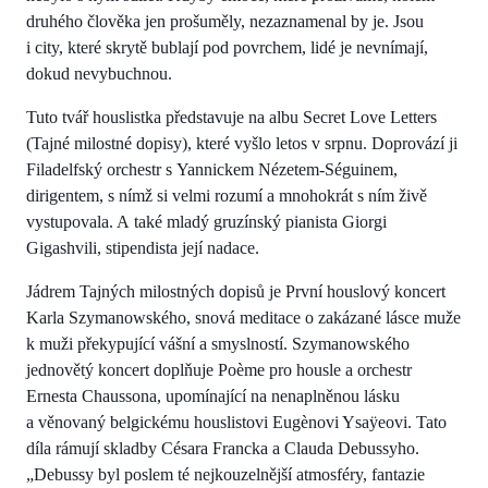
druhého člověka jen prošuměly, nezaznamenal by je. Jsou
i city, které skrytě bublají pod povrchem, lidé je nevnímají,
dokud nevybuchnou.
Tuto tvář houslistka představuje na albu Secret Love Letters
(Tajné milostné dopisy), které vyšlo letos v srpnu. Doprovází ji
Filadelfský orchestr s Yannickem Nézetem-Séguinem,
dirigentem, s nímž si velmi rozumí a mnohokrát s ním živě
vystupovala. A také mladý gruzínský pianista Giorgi
Gigashvili, stipendista její nadace.
Jádrem Tajných milostných dopisů je První houslový koncert
Karla Szymanowského, snová meditace o zakázané lásce muže
k muži překypující vášní a smyslností. Szymanowského
jednovětý koncert doplňuje Poème pro housle a orchestr
Ernesta Chaussona, upomínající na nenaplněnou lásku
a věnovaný belgickému houslistovi Eugènovi Ysaÿeovi. Tato
díla rámují skladby Césara Francka a Clauda Debussyho.
„Debussy byl poslem té nejkouzelnější atmosféry, fantazie