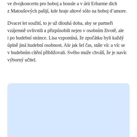
ve dvojkoncertu pro hoboj a housle a v árii Erbarme dich
z Matoušových pašijí, kde hraje altové sólo na hoboj d’amore.
Dvacet let soužití, to je už dlouhá doba, aby se partneři
vzájemně ovlivnili a přizpůsobili nejen v osobním životě, ale
i po hudební stránce. Lisa vzpomíná, že zpočátku byli každý
úplně jiná hudební osobnost. Ale jak šel čas, stále víc a víc se
v hudebním cítění přibližovali. Svého muže chválí, že je navíc
výborný učitel.