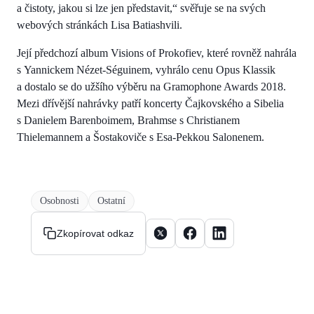
a čistoty, jakou si lze jen představit,“ svěřuje se na svých
webových stránkách Lisa Batiashvili.
Její předchozí album Visions of Prokofiev, které rovněž nahrála
s Yannickem Nézet-Séguinem, vyhrálo cenu Opus Klassik
a dostalo se do užšího výběru na Gramophone Awards 2018.
Mezi dřívější nahrávky patří koncerty Čajkovského a Sibelia
s Danielem Barenboimem, Brahmse s Christianem
Thielemannem a Šostakoviče s Esa-Pekkou Salonenem.
Osobnosti
Ostatní
Sdílet článek na X
Sdílet článek na Facebooku
Sdílet článek na Linke
Zkopírovat odkaz