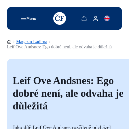
TODO: Add description for reader
Zobrazit košík
Zobrazit můj účet
Menu
Domovská stránka
Magazín Ladírna
Leif Ove Andsnes: Ego dobré není, ale odvaha je důležitá
Leif Ove Andsnes: Ego
dobré není, ale odvaha je
důležitá
Jako dítě Leif Ove Andsnes rozčileně odcházel