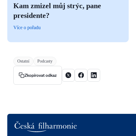
Kam zmizel můj strýc, pane
presidente?
Více o pořadu
Ostatní
Podcasty
Sdílet článek na X
Sdílet článek na Facebooku
Sdílet článek na Linke
Zkopírovat odkaz
Logo