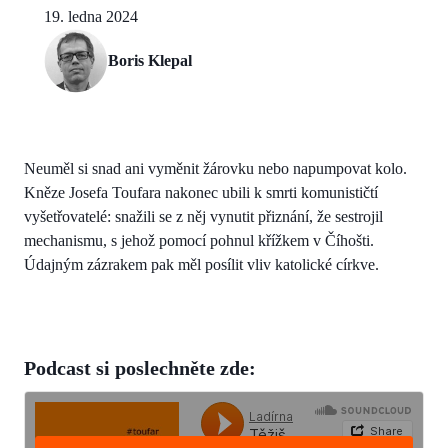
19. ledna 2024
Boris Klepal
Neuměl si snad ani vyměnit žárovku nebo napumpovat kolo.
Kněze Josefa Toufara nakonec ubili k smrti komunističtí
vyšetřovatelé: snažili se z něj vynutit přiznání, že sestrojil
mechanismu, s jehož pomocí pohnul křížkem v Číhošti.
Údajným zázrakem pak měl posílit vliv katolické církve.
Podcast si poslechněte zde: