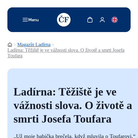
TODO: Add description for reader
Zobrazit košík
Zobrazit můj účet
Menu
Domovská stránka
Magazín Ladírna
Ladírna: Těžiště je ve vážnosti slova. O životě a smrti Josefa
Toufara
Ladírna: Těžiště je ve
vážnosti slova. O životě a
smrti Josefa Toufara
„Už moje babička brečela, když mluvila o Toufarovi,“