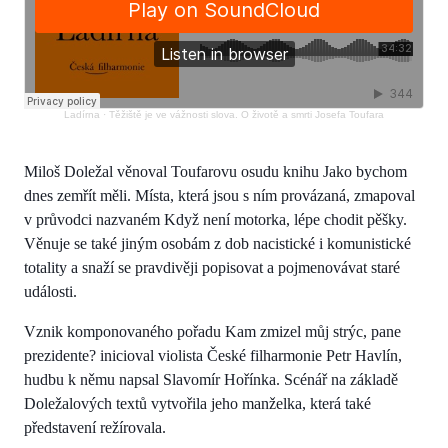
Ladírna
·
Těžiště je ve vážnosti slova. O životě a smrti Josefa Toufara
Miloš Doležal věnoval Toufarovu osudu knihu Jako bychom
dnes zemřít měli. Místa, která jsou s ním provázaná, zmapoval
v průvodci nazvaném Když není motorka, lépe chodit pěšky.
Věnuje se také jiným osobám z dob nacistické i komunistické
totality a snaží se pravdivěji popisovat a pojmenovávat staré
události.
Vznik komponovaného pořadu Kam zmizel můj strýc, pane
prezidente? inicioval violista České filharmonie Petr Havlín,
hudbu k němu napsal Slavomír Hořínka. Scénář na základě
Doležalových textů vytvořila jeho manželka, která také
představení režírovala.