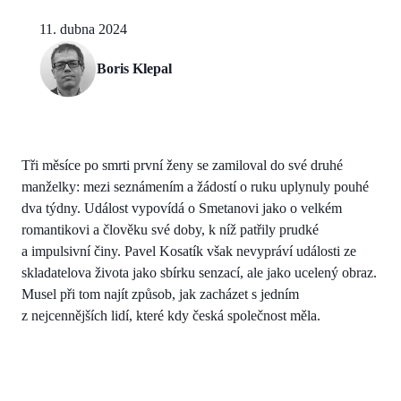
11. dubna 2024
Boris Klepal
Tři měsíce po smrti první ženy se zamiloval do své druhé
manželky: mezi seznámením a žádostí o ruku uplynuly pouhé
dva týdny. Událost vypovídá o Smetanovi jako o velkém
romantikovi a člověku své doby, k níž patřily prudké
a impulsivní činy. Pavel Kosatík však nevypráví události ze
skladatelova života jako sbírku senzací, ale jako ucelený obraz.
Musel při tom najít způsob, jak zacházet s jedním
z nejcennějších lidí, které kdy česká společnost měla.