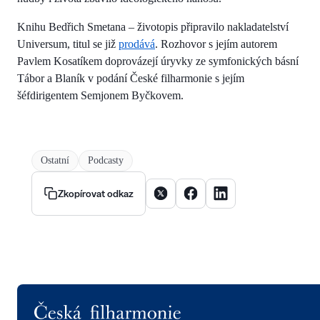
Knihu Bedřich Smetana – životopis připravilo nakladatelství
Universum, titul se již
prodává
. Rozhovor s jejím autorem
Pavlem Kosatíkem doprovázejí úryvky ze symfonických básní
Tábor a Blaník v podání České filharmonie s jejím
šéfdirigentem Semjonem Byčkovem.
Ostatní
Podcasty
Sdílet článek na X
Sdílet článek na Facebooku
Sdílet článek na Linke
Zkopírovat odkaz
Logo