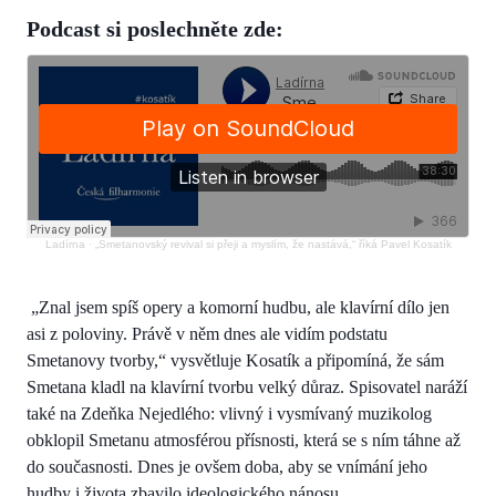
Podcast si poslechněte zde:
Ladírna
·
„Smetanovský revival si přeji a myslím, že nastává,“ říká Pavel Kosatík
„Znal jsem spíš opery a komorní hudbu, ale klavírní dílo jen
asi z poloviny. Právě v něm dnes ale vidím podstatu
Smetanovy tvorby,“ vysvětluje Kosatík a připomíná, že sám
Smetana kladl na klavírní tvorbu velký důraz. Spisovatel naráží
také na Zdeňka Nejedlého: vlivný i vysmívaný muzikolog
obklopil Smetanu atmosférou přísnosti, která se s ním táhne až
do současnosti. Dnes je ovšem doba, aby se vnímání jeho
hudby i života zbavilo ideologického nánosu.