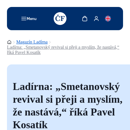
TODO: Add description for reader
Zobrazit košík
Zobrazit můj účet
Menu
Domovská stránka
Magazín Ladírna
Ladírna: „Smetanovský revival si přeji a myslím, že nastává,“
říká Pavel Kosatík
Ladírna: „Smetanovský
revival si přeji a myslím,
že nastává,“ říká Pavel
Kosatík