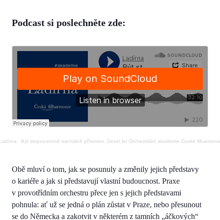
Podcast si poslechněte zde:
Ladírna
·
Být stoprocentně mentálně přítomen. Deset let Orchestrální akademie České filharmoni
Obě mluví o tom, jak se posunuly a změnily jejich představy
o kariéře a jak si představují vlastní budoucnost. Praxe
v provotřídním orchestru přece jen s jejich představami
pohnula: ať už se jedná o plán zůstat v Praze, nebo přesunout
se do Německa a zakotvit v některém z tamních „áčkových“