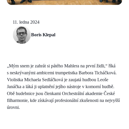
11. ledna 2024
Boris Klepal
„Mým snem je zahrát si pátého Mahlera na první židli,“ říká
s neskrývanými ambicemi trumpetistka Barbora Ticháčková.
Violistka Michaela Sedláčková je zaujatá hudbou Leoše
Janáčka a láká ji uplatnění jejího nástroje v komorní hudbě.
Obě hudebnice jsou členkami Orchestrální akademie České
filharmonie, kde získávají profesionální zkušenosti na nejvyšší
úrovni.