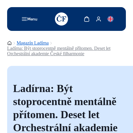
TODO: Add description for reader
Zobrazit košík
Zobrazit můj účet
Menu
Domovská stránka
Magazín Ladírna
Ladírna: Být stoprocentně mentálně přítomen. Deset let
Orchestrální akademie České filharmonie
Ladírna: Být
stoprocentně mentálně
přítomen. Deset let
Orchestrální akademie