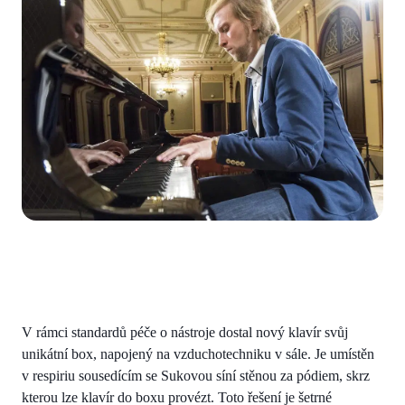
V rámci standardů péče o nástroje dostal nový klavír svůj
unikátní box, napojený na vzduchotechniku v sále. Je umístěn
v respiriu sousedícím se Sukovou síní stěnou za pódiem, skrz
kterou lze klavír do boxu provézt. Toto řešení je šetrné