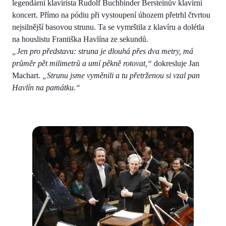
legendární klavírista Rudolf Buchbinder Bersteinův klavírní
koncert. Přímo na pódiu při vystoupení úhozem přetrhl čtvrtou
nejsilnější basovou strunu. Ta se vymrštila z klavíru a dolétla
na houslistu Františka Havlína ze sekundů.
„Jen pro představu: struna je dlouhá přes dva metry, má
průměr pět milimetrů a umí pěkně rotovat,“
dokresluje Jan
Machart.
„Strunu jsme vyměnili a tu přetrženou si vzal pan
Havlín na památku.“