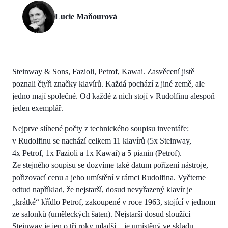
Lucie Maňourová
Steinway & Sons, Fazioli, Petrof, Kawai. Zasvěcení jistě
poznali čtyři značky klavírů. Každá pochází z jiné země, ale
jedno mají společné. Od každé z nich stojí v Rudolfinu alespoň
jeden exemplář.
Nejprve slíbené počty z technického soupisu inventáře:
v Rudolfinu se nachází celkem 11 klavírů (5x Steinway,
4x Petrof, 1x Fazioli a 1x Kawai) a 5 pianin (Petrof).
Ze stejného soupisu se dozvíme také datum pořízení nástroje,
pořizovací cenu a jeho umístění v rámci Rudolfina. Vyčteme
odtud například, že nejstarší, dosud nevyřazený klavír je
„krátké“ křídlo Petrof, zakoupené v roce 1963, stojící v jednom
ze salonků (uměleckých šaten). Nejstarší dosud sloužící
Steinway je jen o tři roky mladší – je umístěný ve skladu