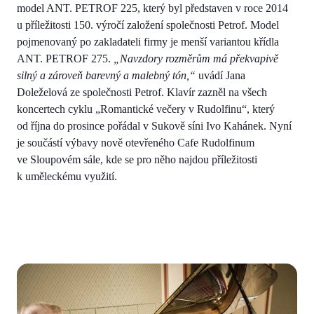
model ANT. PETROF 225, který byl představen v roce 2014
u příležitosti 150. výročí založení společnosti Petrof. Model
pojmenovaný po zakladateli firmy je menší variantou křídla
ANT. PETROF 275.
„Navzdory rozměrům má překvapivě
silný a zároveň barevný a malebný tón,“
uvádí Jana
Doleželová ze společnosti Petrof. Klavír zazněl na všech
koncertech cyklu „Romantické večery v Rudolfinu“, který
od října do prosince pořádal v Sukově síni Ivo Kahánek. Nyní
je součástí výbavy nově otevřeného Cafe Rudolfinum
ve Sloupovém sále, kde se pro něho najdou příležitosti
k uměleckému využití.