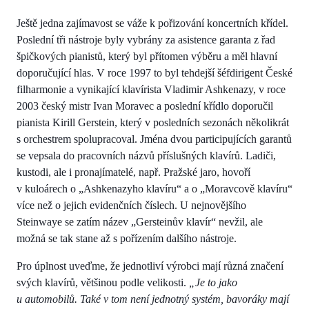
Ještě jedna zajímavost se váže k pořizování koncertních křídel.
Poslední tři nástroje byly vybrány za asistence garanta z řad
špičkových pianistů, který byl přítomen výběru a měl hlavní
doporučující hlas. V roce 1997 to byl tehdejší šéfdirigent České
filharmonie a vynikající klavírista Vladimir Ashkenazy, v roce
2003 český mistr Ivan Moravec a poslední křídlo doporučil
pianista Kirill Gerstein, který v posledních sezonách několikrát
s orchestrem spolupracoval. Jména dvou participujících garantů
se vepsala do pracovních názvů příslušných klavírů. Ladiči,
kustodi, ale i pronajímatelé, např. Pražské jaro, hovoří
v kuloárech o „Ashkenazyho klavíru“ a o „Moravcově klavíru“
více než o jejich evidenčních číslech. U nejnovějšího
Steinwaye se zatím název „Gersteinův klavír“ nevžil, ale
možná se tak stane až s pořízením dalšího nástroje.
Pro úplnost uveďme, že jednotliví výrobci mají různá značení
svých klavírů, většinou podle velikosti.
„Je to jako
u automobilů. Také v tom není jednotný systém, bavoráky mají