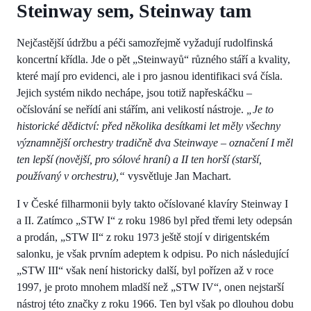
Steinway sem, Steinway tam
Nejčastější údržbu a péči samozřejmě vyžadují rudolfinská
koncertní křídla. Jde o pět „Steinwayů“ různého stáří a kvality,
které mají pro evidenci, ale i pro jasnou identifikaci svá čísla.
Jejich systém nikdo nechápe, jsou totiž napřeskáčku –
očíslování se neřídí ani stářím, ani velikostí nástroje.
„Je to
historické dědictví: před několika desítkami let měly všechny
významnější orchestry tradičně dva Steinwaye – označení I měl
ten lepší (novější, pro sólové hraní) a II ten horší (starší,
používaný v orchestru),“
vysvětluje Jan Machart.
I v České filharmonii byly takto očíslované klavíry Steinway I
a II. Zatímco „STW I“ z roku 1986 byl před třemi lety odepsán
a prodán, „STW II“ z roku 1973 ještě stojí v dirigentském
salonku, je však prvním adeptem k odpisu. Po nich následující
„STW III“ však není historicky další, byl pořízen až v roce
1997, je proto mnohem mladší než „STW IV“, onen nejstarší
nástroj této značky z roku 1966. Ten byl však po dlouhou dobu