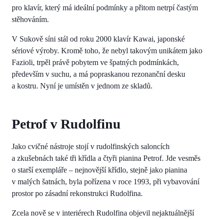
pro klavír, který má ideální podmínky a přitom netrpí častým
stěhováním.
V Sukově síni stál od roku 2000 klavír Kawai, japonské
sériové výroby. Kromě toho, že nebyl takovým unikátem jako
Fazioli, trpěl právě pobytem ve špatných podmínkách,
především v suchu, a má popraskanou rezonanční desku
a kostru. Nyní je umístěn v jednom ze skladů.
Petrof v Rudolfinu
Jako cvičné nástroje stojí v rudolfinských saloncích
a zkušebnách také tři křídla a čtyři pianina Petrof. Jde vesměs
o starší exempláře – nejnovější křídlo, stejně jako pianina
v malých šatnách, byla pořízena v roce 1993, při vybavování
prostor po zásadní rekonstrukci Rudolfina.
Zcela nově se v interiérech Rudolfina objevil nejaktuálnější