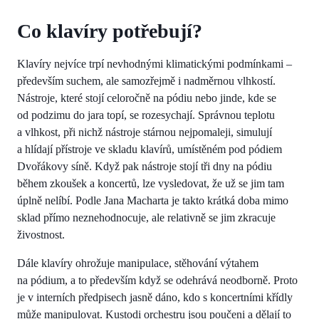
Co klavíry potřebují?
Klavíry nejvíce trpí nevhodnými klimatickými podmínkami –
především suchem, ale samozřejmě i nadměrnou vlhkostí.
Nástroje, které stojí celoročně na pódiu nebo jinde, kde se
od podzimu do jara topí, se rozesychají. Správnou teplotu
a vlhkost, při nichž nástroje stárnou nejpomaleji, simulují
a hlídají přístroje ve skladu klavírů, umístěném pod pódiem
Dvořákovy síně. Když pak nástroje stojí tři dny na pódiu
během zkoušek a koncertů, lze vysledovat, že už se jim tam
úplně nelíbí. Podle Jana Macharta je takto krátká doba mimo
sklad přímo neznehodnocuje, ale relativně se jim zkracuje
živostnost.
Dále klavíry ohrožuje manipulace, stěhování výtahem
na pódium, a to především když se odehrává neodborně. Proto
je v interních předpisech jasně dáno, kdo s koncertními křídly
může manipulovat. Kustodi orchestru jsou poučeni a dělají to