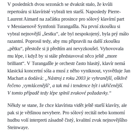
V posledních dvou sezonách se dvakrát stalo, že kvůli
repertoáru si klavíristé vybrali ten starší. Naposledy Pierre-
Laurent Aimard na začátku prosince pro sólový klavírní part
v Messiaenově Symfonii Turangalîla. Na první zkoušku si
vybral nejnovější „šestku“, ale byl nespokojený, byla prý málo
razantní. Poprosil tedy, aby mu připravili na další zkoušku
„pětku“, přestože si ji předtím ani nevyzkoušel. Vyhovovala
mu lépe, i když by si stále představoval něco ještě „more
brilliant“. V Turangalîle je orchestr často hlasitý, klavír nemá
klasická koncertní sóla a musí z něho vyniknout, vysvětluje Jan
Machart a dodává:
„Nástroj z roku 2003 je vyhranější, ošklivě
řečeno ‚vymlácenější‘, a tak má i tendence být i ukřičenější.
V tomto případě tedy lépe splnil zvukové požadavky.“
Někdy se stane, že chce klavírista vidět ještě starší klavíry, ale
pak si je většinou nevybere. Pro sólový recitál nebo komorní
hudbu volí interpreti zásadně čistý, kvalitní zvuk nejnovějšího
Steinwaye.