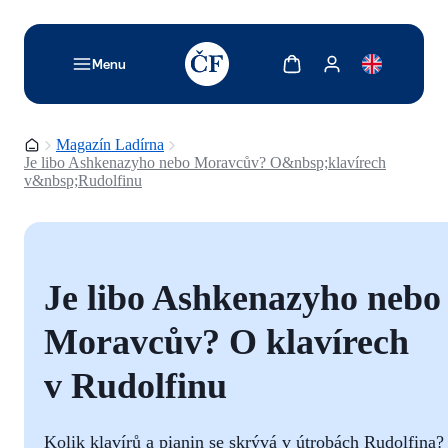
TODO: Add description for reader
Zobrazit košík
Zobrazit můj účet
Menu
Domovská stránka
Magazín Ladírna
Je libo Ashkenazyho nebo Moravcův? O&nbsp;klavírech
v&nbsp;Rudolfinu
Je libo Ashkenazyho nebo
Moravcův? O klavírech
v Rudolfinu
Kolik klavírů a pianin se skrývá v útrobách Rudolfina?