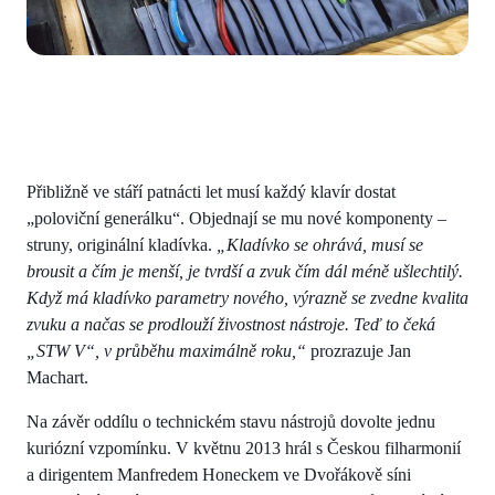
Přibližně ve stáří patnácti let musí každý klavír dostat
„poloviční generálku“. Objednají se mu nové komponenty –
struny, originální kladívka.
„Kladívko se ohrává, musí se
brousit a čím je menší, je tvrdší a zvuk čím dál méně ušlechtilý.
Když má kladívko parametry nového, výrazně se zvedne kvalita
zvuku a načas se prodlouží živostnost nástroje. Teď to čeká
„STW V“, v průběhu maximálně roku,“
prozrazuje Jan
Machart.
Na závěr oddílu o technickém stavu nástrojů dovolte jednu
kuriózní vzpomínku. V květnu 2013 hrál s Českou filharmonií
a dirigentem Manfredem Honeckem ve Dvořákově síni