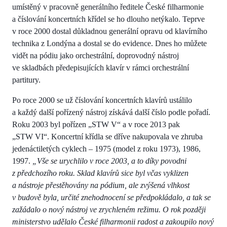
umístěný v pracovně generálního ředitele České filharmonie
a číslování koncertních křídel se ho dlouho netýkalo. Teprve
v roce 2000 dostal důkladnou generální opravu od klavírního
technika z Londýna a dostal se do evidence. Dnes ho můžete
vidět na pódiu jako orchestrální, doprovodný nástroj
ve skladbách předepisujících klavír v rámci orchestrální
partitury.
Po roce 2000 se už číslování koncertních klavírů ustálilo
a každý další pořízený nástroj získává další číslo podle pořadí.
Roku 2003 byl pořízen „STW V“ a v roce 2013 pak
„STW VI“. Koncertní křídla se dříve nakupovala ve zhruba
jedenáctiletých cyklech – 1975 (model z roku 1973), 1986,
1997.
„Vše se urychlilo v roce 2003, a to díky povodni
z předchozího roku. Sklad klavírů sice byl včas vyklizen
a nástroje přestěhovány na pódium, ale zvýšená vlhkost
v budově byla, určité znehodnocení se předpokládalo, a tak se
zažádalo o nový nástroj ve zrychleném režimu. O rok později
ministerstvo udělalo České filharmonii radost a zakoupilo nový