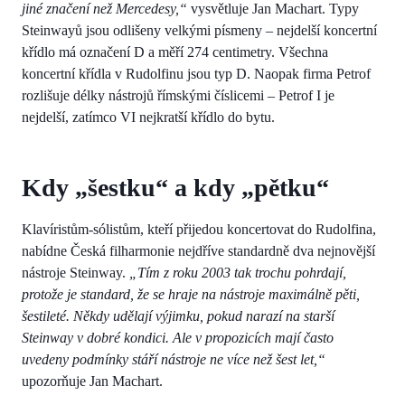
jiné značení než Mercedesy,“
vysvětluje Jan Machart. Typy
Steinwayů jsou odlišeny velkými písmeny – nejdelší koncertní
křídlo má označení D a měří 274 centimetry. Všechna
koncertní křídla v Rudolfinu jsou typ D. Naopak firma Petrof
rozlišuje délky nástrojů římskými číslicemi – Petrof I je
nejdelší, zatímco VI nejkratší křídlo do bytu.
Kdy „šestku“ a kdy „pětku“
Klavíristům-sólistům, kteří přijedou koncertovat do Rudolfina,
nabídne Česká filharmonie nejdříve standardně dva nejnovější
nástroje Steinway.
„Tím z roku 2003 tak trochu pohrdají,
protože je standard, že se hraje na nástroje maximálně pěti,
šestileté. Někdy udělají výjimku, pokud narazí na starší
Steinway v dobré kondici. Ale v propozicích mají často
uvedeny podmínky stáří nástroje ne více než šest let,“
upozorňuje Jan Machart.