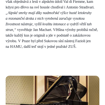
však objednává z lesů v alpském údolí Val di Fiemme, kam
kdysi pro dřevo na své housle chodíval i Antonio Stradivari.
„Alpské smrky mají díky nadmořské výšce husté letokruhy
a rezonanční deska z nich vyrobená zaručuje vysokou
živostnost nástroje, vyšší kvalitu intonace a vydrží větší tah
strun,“
vysvětluje Jan Machart. Většina výroby probíhá ručně,
takže každý kus je originál a jde v podstatě o zakázkovou
výrobu. V Praze byl před Sukovou síní nástroj Fazioli jen
na HAMU, další teď stojí v jedné pražské ZUŠ.