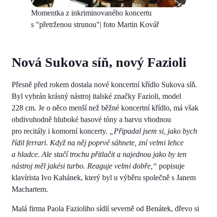
Momentka z inkriminovaného koncertu
s "přetrženou strunou"| foto Martin Kovář
Nová Sukova síň, nový Fazioli
Přesně před rokem dostala nové koncertní křídlo Sukova síň.
Byl vybrán krásný nástroj italské značky Fazioli, model
228 cm. Je o něco menší než běžné koncertní křídlo, má však
obdivuhodně hluboké basové tóny a barvu vhodnou
pro recitály i komorní koncerty.
„Připadal jsem si, jako bych
řídil ferrari. Když na něj poprvé sáhnete, zní velmi lehce
a hladce. Ale stačí trochu přitlačit a najednou jako by ten
nástroj měl jakési turbo. Reaguje velmi dobře,“
popisuje
klavírista Ivo Kahánek, který byl u výběru společně s Janem
Machartem.
Malá firma Paola Fazioliho sídlí severně od Benátek, dřevo si