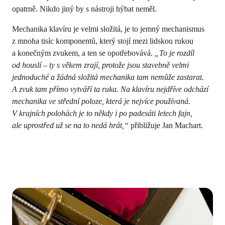
opatrně. Nikdo jiný by s nástroji hýbat neměl.
Mechanika klavíru je velmi složitá, je to jemný mechanismus
z mnoha tisíc komponentů, který stojí mezi lidskou rukou
a konečným zvukem, a ten se opotřebovává.
„To je rozdíl
od houslí – ty s věkem zrají, protože jsou stavebně velmi
jednoduché a žádná složitá mechanika tam nemůže zastarat.
A zvuk tam přímo vytváří ta ruka. Na klavíru nejdříve odchází
mechanika ve střední poloze, která je nejvíce používaná.
V krajních polohách je to někdy i po padesáti letech fajn,
ale uprostřed už se na to nedá hrát,“
přibližuje Jan Machart.