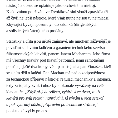
nástrojů a dosud se uplatňuje jako orchestrální nástroj.
K aktivnímu používání ve Dvořákově síni slouží zpravidla tři
až čtyři nejlepší nástroje, které však nutně nejsou ty nejmladší.
Zbývající bývají „posunuty“ do salónků (dirigentských
a sólistických šaten) nebo prodány.
Statistiky a čísla jsou určitě zajímavé, ale mnohem záživnější je
povídání s hlavním ladičem a garantem technického servisu
filharmonických klavírů, panem Janem Machartem. Jeho firma
má všechny klavíry pod hlavní patronací, jemu samotnému
pomáhají ještě dva kolegové – pan Trejbal a pan Fiurášek, kteří
se s ním dělí o ladění. Pan Machart má nadto zodpovědnost
za technickou přípravu nástroje: regulaci mechaniky a intonaci,
tedy za to, aby zvuk i úhoz byl dokonale vyvážený na celé
klaviatuře.
„Když přijede sólista, vybírá si ze dvou, ze tří
klavírů pro svůj recitál, nahrávání, já bývám u těch selekcí
a pak vybraný nástroj připravím po technické stránce,“
popisuje obvyklý proces.