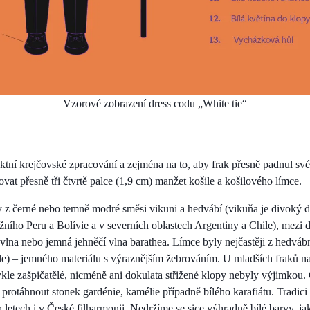
Vzorové zobrazení dress codu „White tie“
ektní krejčovské zpracování a zejména na to, aby frak přesně padnul sv
at přesně tři čtvrtě palce (1,9 cm) manžet košile a košilového límce.
ly z černé nebo temně modré směsi vikuni a hedvábí (vikuňa je divoký d
ního Peru a Bolívie a v severních oblastech Argentiny a Chile), mezi d
á vlna nebo jemná jehněčí vlna barathea. Límce byly nejčastěji z hedvá
lle) – jemného materiálu s výraznějším žebrováním. U mladších fraků na
kle zašpičatělé, nicméně ani dokulata střižené klopy nebyly výjimkou.
protáhnout stonek gardénie, kamélie případně bílého karafiátu. Tradici
 letech i v České filharmonii. Nedržíme se sice výhradně bílé barvy, j