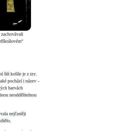
i zachovávali
tříkrálovém“
tít košile je z tzv.
také pochází i název –
ných barvách
šinou neoddělitelnou
vala nejčastěji
uštělo.