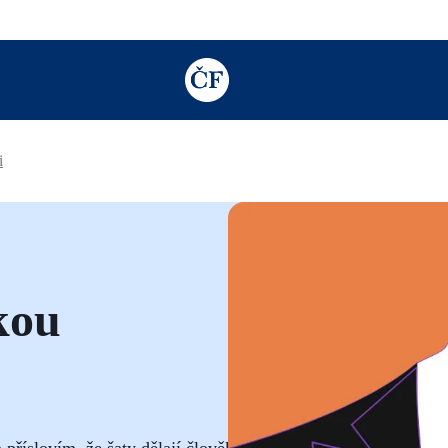
TODO: Add description for reader
i
skou
příslovím, že šaty dělají člověka.