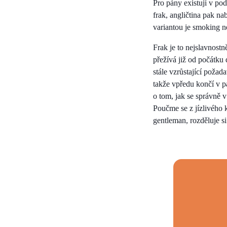
Pro pány existují v po
frak, angličtina pak n
variantou je smoking ne
Frak je to nejslavnost
přežívá již od počátku 
stále vzrůstající poža
takže vpředu končí v p
o tom, jak se správně 
Poučme se z jízlivého 
gentleman, rozděluje si