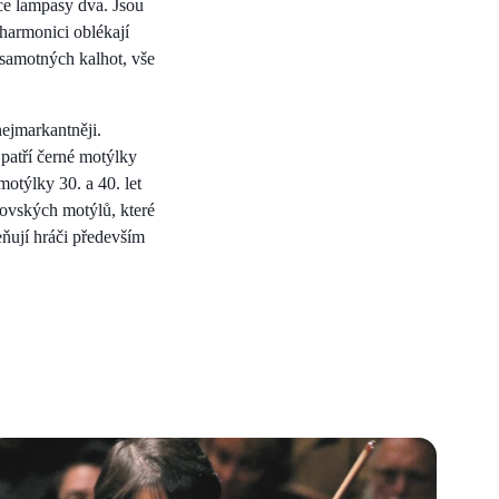
ce lampasy dva. Jsou
lharmonici oblékají
 samotných kalhot, vše
ejmarkantněji.
 patří černé motýlky
motýlky 30. a 40. let
rovských motýlů, které
eňují hráči především