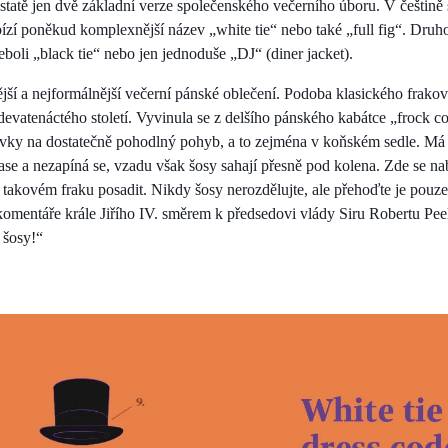
dstatě jen dvě základní verze společenského večerního úboru. V češtině
abízí poněkud komplexnější název „white tie“ nebo také „full fig“. Druh
boli „black tie“ nebo jen jednoduše „DJ“ (diner jacket).
nější a nejformálnější večerní pánské oblečení. Podoba klasického frako
devatenáctého století. Vyvinula se z delšího pánského kabátce „frock coat
davky na dostatečně pohodlný pohyb, a to zejména v koňském sedle. Má 
ase a nezapíná se, vzadu však šosy sahají přesně pod kolena. Zde se n
v takovém fraku posadit. Nikdy šosy nerozdělujte, ale přehoďte je pouz
komentáře krále Jiřího IV. směrem k předsedovi vlády Siru Robertu Pee
 šosy!“