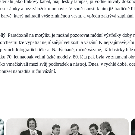
materiálu jako frakový kabát, mají lesklý lampas, původně mívaly dokon
 se sámky a bez záložek u nohavic. V současnosti k nim již tradičně fi
lé barvě, který nahradil výše zmíněnou vestu, a vpředu zakrývá zapínání
bílý. Paradoxně na motýlku je možné pozorovat módní výstřelky doby n
 orchestru lze vypátrat nejrůznější velikosti a vázání. K nejzajímavějším
rvních fotografiích tělesa. Nadýchané, ručně vázané, již klasicky bílé 
čátku 70. let naopak velmi úzké modely. 80. léta pak byla ve znamení ob
těžko vmačkávali mezi svůj podbradek a nástroj. Dnes, v rychlé době, oc
ohužel nahradila ruční vázání.