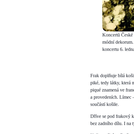
Koncertů České fi
módní dekorum. 
koncertu 6. ledn
Frak doplňuje bílá koš
piké, tedy látky, která
piqué znamená ve franc
a provedeních. Límec –
součástí košile.
Dříve se pod frakový ka
bez zadního dílu. I na 