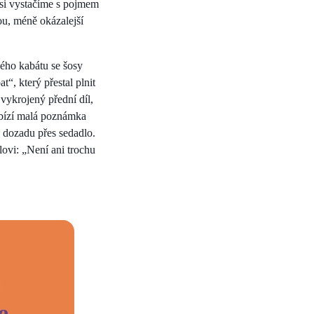
 si vystačíme s pojmem
ou, méně okázalejší
vého kabátu se šosy
“, který přestal plnit
vykrojený přední díl,
abízí malá poznámka
e dozadu přes sedadlo.
lovi: „Není ani trochu