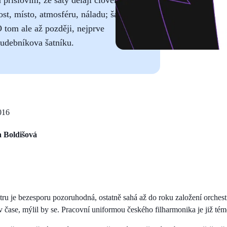
lost, místo, atmosféru, náladu; šaty
O tom ale až později, nejprve
hudebníkova šatníku.
016
 Boldišová
stru je bezesporu pozoruhodná, ostatně sahá až do roku založení orches
čase, mýlil by se. Pracovní uniformou českého filharmonika je již témě