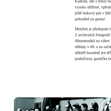
Kalhoty, šité z téhož 
vysoko střižené, vpředu
ještě frakový pás v bí
pohodlně na gumu!
Motýlek je předepsán 
Z archivních fotografií
filharmoniků na vůbec p
střídaly v 60. a na za
někteří houslisté jen 
praktičnost, gumička b