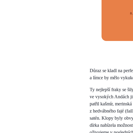
Důraz se kladl na perf
a límce by mělo vykukov
Ty nejlepší fraky se ši
ve vysokých Andách již
patřil kašmír, merinsk
z hedvábného fajé (fai
satén. Klopy byly obvy
dírka nabízela možnost 
oživujeme v posledních