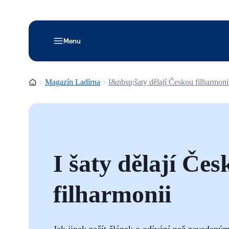
Menu
Domovská stránka
Magazín Ladírna
I&nbsp;šaty dělají Českou filharmoni
I šaty dělají Če
filharmonii
Jak jinak začít článek o odívání než zavedeným 