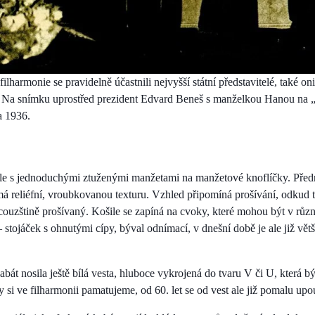
lharmonie se pravidelně účastnili nejvyšší státní představitelé, také on
Na snímku uprostřed prezident Edvard Beneš s manželkou Hanou na „
a 1936.
ile s jednoduchými ztuženými manžetami na manžetové knoflíčky. Přední š
 má reliéfní, vroubkovanou texturu. Vzhled připomíná prošívání, odkud 
ouzštině prošívaný. Košile se zapíná na cvoky, které mohou být v růz
 stojáček s ohnutými cípy, býval odnímací, v dnešní době je ale již vět
bát nosila ještě bílá vesta, hluboce vykrojená do tvaru V či U, která bý
ty si ve filharmonii pamatujeme, od 60. let se od vest ale již pomalu upo