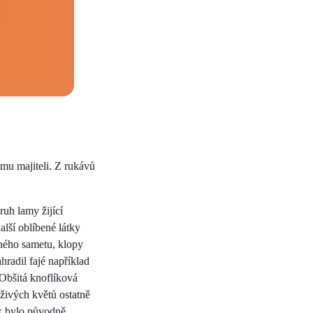
ému majiteli. Z rukávů
ruh lamy žijící
alší oblíbené látky
bného sametu, klopy
hradil fajé například
 Obšitá knoflíková
 živých květů ostatně
ak bylo původně