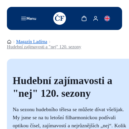
TODO: Add description for reader
Zobrazit košík
Zobrazit můj účet
Menu
Domovská stránka
Magazín Ladírna
Hudební zajímavosti a "nej" 120. sezony
Hudební zajímavosti a
"nej" 120. sezony
Na sezonu hudebního tělesa se můžete dívat všelijak.
My jsme se na tu letošní filharmonickou podívali
optikou čísel, zajímavostí a nejrůznějších „nej“. Kolik