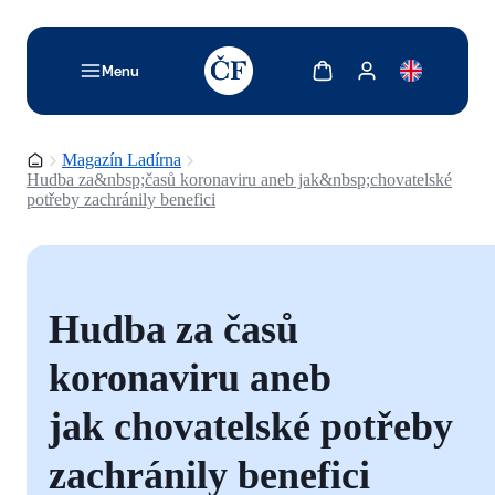
TODO: Add description for reader
Zobrazit košík
Zobrazit můj účet
Menu
Domovská stránka
Magazín Ladírna
Hudba za&nbsp;časů koronaviru aneb jak&nbsp;chovatelské
potřeby zachránily benefici
Hudba za časů
koronaviru aneb
jak chovatelské potřeby
zachránily benefici