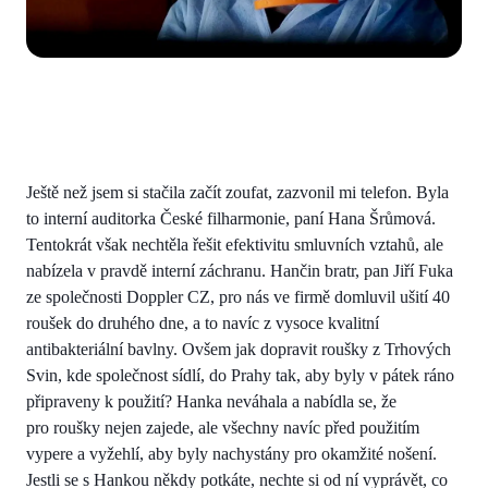
Ještě než jsem si stačila začít zoufat, zazvonil mi telefon. Byla
to interní auditorka České filharmonie, paní Hana Šrůmová.
Tentokrát však nechtěla řešit efektivitu smluvních vztahů, ale
nabízela v pravdě interní záchranu. Hančin bratr, pan Jiří Fuka
ze společnosti Doppler CZ, pro nás ve firmě domluvil ušití 40
roušek do druhého dne, a to navíc z vysoce kvalitní
antibakteriální bavlny. Ovšem jak dopravit roušky z Trhových
Svin, kde společnost sídlí, do Prahy tak, aby byly v pátek ráno
připraveny k použití? Hanka neváhala a nabídla se, že
pro roušky nejen zajede, ale všechny navíc před použitím
vypere a vyžehlí, aby byly nachystány pro okamžité nošení.
Jestli se s Hankou někdy potkáte, nechte si od ní vyprávět, co