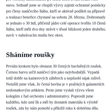
stavu. Srdnatě jsme se chopili výzvy zajistit ochranné pomůcky
pro členy natáčecího štábu, kteří se aktivně podíleli na přípravě
a realizaci benefice chystané na sobotu 28. března. Dohromady
se jednalo o 30 lidí, přičemž jádro celé operace tvořilo 10 členů
štábu, kteří měli dva dny strávit v těsné blízkosti jeden druhého,
navíc v nahrávacím studiu bez oken.
Sháníme roušky
Prvním krokem bylo obstarat 30 černých bavlněných roušek.
Černou barvu určil natáčecí tým jako nejvhodnější. Vypadá
totiž dobře na kamerových záběrech a nepůsobí nijak rušivě.
Netušili jsme však, že černá bavlna je v pražských galanteriích
nedostatkovým artiklem. Proto jsme vyslali výzvu všem
kolegům z řad orchestru i administrativy. Poprosili jsme
každého, kdo umí šít a měl by dostatek materiálu k výrobě
roušek, zda by nám pomohl a přiložil ruku k dobrému dílu.