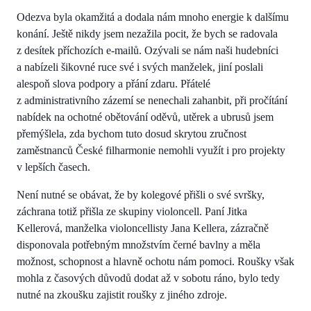
Odezva byla okamžitá a dodala nám mnoho energie k dalšímu
konání. Ještě nikdy jsem nezažila pocit, že bych se radovala
z desítek příchozích e-mailů. Ozývali se nám naši hudebníci
a nabízeli šikovné ruce své i svých manželek, jiní poslali
alespoň slova podpory a přání zdaru. Přátelé
z administrativního zázemí se nenechali zahanbit, při pročítání
nabídek na ochotné obětování oděvů, utěrek a ubrusů jsem
přemýšlela, zda bychom tuto dosud skrytou zručnost
zaměstnanců České filharmonie nemohli využít i pro projekty
v lepších časech.
Není nutné se obávat, že by kolegové přišli o své svršky,
záchrana totiž přišla ze skupiny violoncell. Paní Jitka
Kellerová, manželka violoncellisty Jana Kellera, zázračně
disponovala potřebným množstvím černé bavlny a měla
možnost, schopnost a hlavně ochotu nám pomoci. Roušky však
mohla z časových důvodů dodat až v sobotu ráno, bylo tedy
nutné na zkoušku zajistit roušky z jiného zdroje.