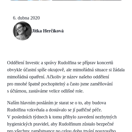
6. dubna 2020
Jitka Herčíková
Oddělení Investic a správy Rudolfina se příprav koncertů
obvykle účastní spíše okrajově, ale mimořádná situace si žádala
mimořádná opatření. Ačkoliv je název našeho oddělení
pro mnohé špatně pochopitelný a často jsme zaměňování
s účtárnou, zastáváme velice odlišné role.
Naším hlavním posláním je starat se o to, aby budova
Rudolfina vzkvétala a dostávalo se jí patřičné péče.
V posledních týdnech k tomu přibylo zavedení nezbytných
hygienických pravidel, aby Rudolfinum zůstalo bezpečné
pro všechny zaměstnance po celou dobu trvání nouzového