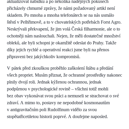
aktualizovat nabídku a po několika nadějných pokusech
přicházely chmurné zprávy, že námi požadovaný artikl není
skladem. Po mnoha a mnoha telefonátech se na nás usmálo
štěstí v Pelhřimově, a to v chovatelských potřebách Forst Agro.
Neskrývali překvapení, že jim volá Česká filharmonie, ale o to
ochotněji nám naslouchali. Nejen, že měli dostatečné množství
obleků, ale byli schopni je okamžitě odeslat do Prahy. Takže
díky jejich rychlé a operativní reakci jsme byli na přenos
připraveni bez jakýchkoliv kompromisů.
V pátek před zkouškou proběhlo zaškolení štábu a předání
všech propriet. Musím přiznat, že ochranné prostředky nakonec
plnily dvojí roli. Jednak kýženou ochrannou, jednak
podpůrnou v psychologické rovině – všichni totiž mohli
bez obav vykonávat svou práci a nemuseli se strachovat o své
zdraví. A mimo to, postavy ne nepodobné kosmonautům
v antigravitačním poli Rudolfinum vidělo za svou
stopětatřicetiletou historii poprvé. A doufejme naposled.