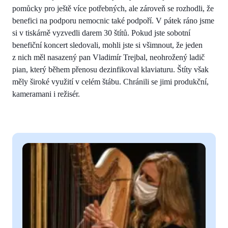
pomůcky pro ještě více potřebných, ale zároveň se rozhodli, že
benefici na podporu nemocnic také podpoří. V pátek ráno jsme
si v tiskárně vyzvedli darem 30 štítů. Pokud jste sobotní
benefiční koncert sledovali, mohli jste si všimnout, že jeden
z nich měl nasazený pan Vladimír Trejbal, neohrožený ladič
pian, který během přenosu dezinfikoval klaviaturu. Štíty však
měly široké využití v celém štábu. Chránili se jimi produkční,
kameramani i režisér.