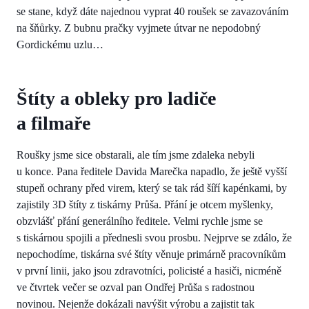
se stane, když dáte najednou vyprat 40 roušek se zavazováním
na šňůrky. Z bubnu pračky vyjmete útvar ne nepodobný
Gordickému uzlu…
Štíty a obleky pro ladiče
a filmaře
Roušky jsme sice obstarali, ale tím jsme zdaleka nebyli
u konce. Pana ředitele Davida Marečka napadlo, že ještě vyšší
stupeň ochrany před virem, který se tak rád šíří kapénkami, by
zajistily 3D štíty z tiskárny Průša. Přání je otcem myšlenky,
obzvlášť přání generálního ředitele. Velmi rychle jsme se
s tiskárnou spojili a přednesli svou prosbu. Nejprve se zdálo, že
nepochodíme, tiskárna své štíty věnuje primárně pracovníkům
v první linii, jako jsou zdravotníci, policisté a hasiči, nicméně
ve čtvrtek večer se ozval pan Ondřej Průša s radostnou
novinou. Nejenže dokázali navýšit výrobu a zajistit tak