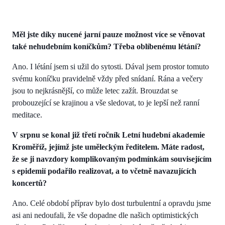
Měl jste díky nucené jarní pauze možnost více se věnovat
také nehudebním koníčkům? Třeba oblíbenému létání?
Ano. I létání jsem si užil do sytosti. Dával jsem prostor tomuto
svému koníčku pravidelně vždy před snídaní. Rána a večery
jsou to nejkrásnější, co může letec zažít. Brouzdat se
probouzející se krajinou a vše sledovat, to je lepší než ranní
meditace.
V srpnu se konal již třetí ročník Letní hudební akademie
Kroměříž, jejímž jste uměleckým ředitelem. Máte radost,
že se ji navzdory komplikovaným podmínkám souvisejícím
s epidemií podařilo realizovat, a to včetně navazujících
koncertů?
Ano. Celé období příprav bylo dost turbulentní a opravdu jsme
asi ani nedoufali, že vše dopadne dle našich optimistických