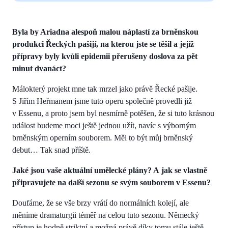
Byla by Ariadna alespoň malou náplastí za brněnskou
produkci Řeckých pašijí, na kterou jste se těšil a jejíž
přípravy byly kvůli epidemii přerušeny doslova za pět
minut dvanáct?
Málokterý projekt mne tak mrzel jako právě Řecké pašije.
S Jiřím Heřmanem jsme tuto operu společně provedli již
v Essenu, a proto jsem byl nesmírně potěšen, že si tuto krásnou
událost budeme moci ještě jednou užít, navíc s výborným
brněnským operním souborem. Měl to být můj brněnský
debut… Tak snad příště.
Jaké jsou vaše aktuální umělecké plány? A jak se vlastně
připravujete na další sezonu se svým souborem v Essenu?
Doufáme, že se vše brzy vrátí do normálních kolejí, ale
měníme dramaturgii téměř na celou tuto sezonu. Německý
přístup je hodně striktní a možná právě díky tomu stále ještě