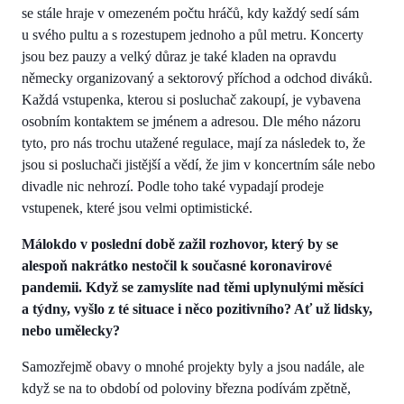
se stále hraje v omezeném počtu hráčů, kdy každý sedí sám
u svého pultu a s rozestupem jednoho a půl metru. Koncerty
jsou bez pauzy a velký důraz je také kladen na opravdu
německy organizovaný a sektorový příchod a odchod diváků.
Každá vstupenka, kterou si posluchač zakoupí, je vybavena
osobním kontaktem se jménem a adresou. Dle mého názoru
tyto, pro nás trochu utažené regulace, mají za následek to, že
jsou si posluchači jistější a vědí, že jim v koncertním sále nebo
divadle nic nehrozí. Podle toho také vypadají prodeje
vstupenek, které jsou velmi optimistické.
Málokdo v poslední době zažil rozhovor, který by se
alespoň nakrátko nestočil k současné koronavirové
pandemii. Když se zamyslíte nad těmi uplynulými měsíci
a týdny, vyšlo z té situace i něco pozitivního? Ať už lidsky,
nebo umělecky?
Samozřejmě obavy o mnohé projekty byly a jsou nadále, ale
když se na to období od poloviny března podívám zpětně,