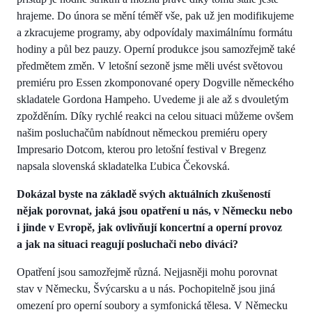
hrajeme. Do února se mění téměř vše, pak už jen modifikujeme
a zkracujeme programy, aby odpovídaly maximálnímu formátu
hodiny a půl bez pauzy. Operní produkce jsou samozřejmě také
předmětem změn. V letošní sezoně jsme měli uvést světovou
premiéru pro Essen zkomponované opery Dogville německého
skladatele Gordona Hampeho. Uvedeme ji ale až s dvouletým
zpožděním. Díky rychlé reakci na celou situaci můžeme ovšem
našim posluchačům nabídnout německou premiéru opery
Impresario Dotcom, kterou pro letošní festival v Bregenz
napsala slovenská skladatelka Ľubica Čekovská.
Dokázal byste na základě svých aktuálních zkušeností
nějak porovnat, jaká jsou opatření u nás, v Německu nebo
i jinde v Evropě, jak ovlivňují koncertní a operní provoz
a jak na situaci reagují posluchači nebo diváci?
Opatření jsou samozřejmě různá. Nejjasněji mohu porovnat
stav v Německu, Švýcarsku a u nás. Pochopitelně jsou jiná
omezení pro operní soubory a symfonická tělesa. V Německu