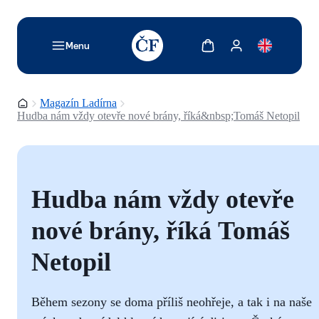
TODO: Add description for reader
Zobrazit košík
Zobrazit můj účet
Menu
Domovská stránka
Magazín Ladírna
Hudba nám vždy otevře nové brány, říká&nbsp;Tomáš Netopil
Hudba nám vždy otevře
nové brány, říká Tomáš
Netopil
Během sezony se doma příliš neohřeje, a tak i na naše