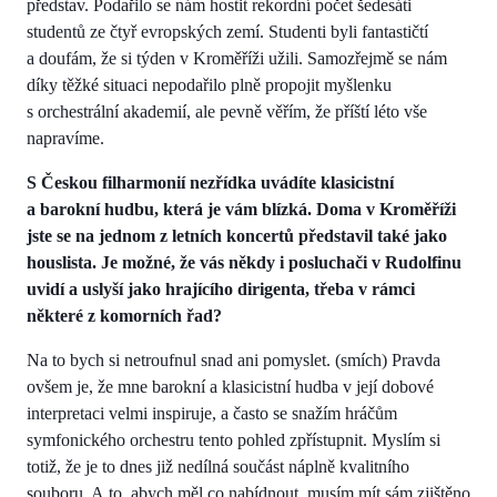
představ. Podařilo se nám hostit rekordní počet šedesáti
studentů ze čtyř evropských zemí. Studenti byli fantastičtí
a doufám, že si týden v Kroměříži užili. Samozřejmě se nám
díky těžké situaci nepodařilo plně propojit myšlenku
s orchestrální akademií, ale pevně věřím, že příští léto vše
napravíme.
S Českou filharmonií nezřídka uvádíte klasicistní
a barokní hudbu, která je vám blízká. Doma v Kroměříži
jste se na jednom z letních koncertů představil také jako
houslista. Je možné, že vás někdy i posluchači v Rudolfinu
uvidí a uslyší jako hrajícího dirigenta, třeba v rámci
některé z komorních řad?
Na to bych si netroufnul snad ani pomyslet. (smích) Pravda
ovšem je, že mne barokní a klasicistní hudba v její dobové
interpretaci velmi inspiruje, a často se snažím hráčům
symfonického orchestru tento pohled zpřístupnit. Myslím si
totiž, že je to dnes již nedílná součást náplně kvalitního
souboru. A to, abych měl co nabídnout, musím mít sám zjištěno