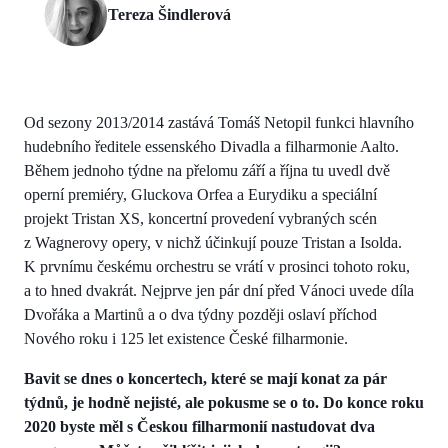
Tereza Šindlerová
Od sezony 2013/2014 zastává Tomáš Netopil funkci hlavního
hudebního ředitele essenského Divadla a filharmonie Aalto.
Během jednoho týdne na přelomu září a října tu uvedl dvě
operní premiéry, Gluckova Orfea a Eurydiku a speciální
projekt Tristan XS, koncertní provedení vybraných scén
z Wagnerovy opery, v nichž účinkují pouze Tristan a Isolda.
K prvnímu českému orchestru se vrátí v prosinci tohoto roku,
a to hned dvakrát. Nejprve jen pár dní před Vánoci uvede díla
Dvořáka a Martinů a o dva týdny později oslaví příchod
Nového roku i 125 let existence České filharmonie.
Bavit se dnes o koncertech, které se mají konat za pár
týdnů, je hodně nejisté, ale pokusme se o to. Do konce roku
2020 byste měl s Českou filharmonií nastudovat dva