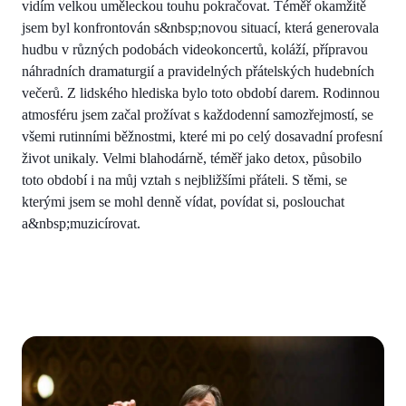
vidím velkou uměleckou touhu pokračovat. Téměř okamžitě
jsem byl konfrontován s&nbsp;novou situací, která generovala
hudbu v různých podobách videokoncertů, koláží, přípravou
náhradních dramaturgií a pravidelných přátelských hudebních
večerů. Z lidského hlediska bylo toto období darem. Rodinnou
atmosféru jsem začal prožívat s každodenní samozřejmostí, se
všemi rutinními běžnostmi, které mi po celý dosavadní profesní
život unikaly. Velmi blahodárně, téměř jako detox, působilo
toto období i na můj vztah s nejbližšími přáteli. S těmi, se
kterými jsem se mohl denně vídat, povídat si, poslouchat
a&nbsp;muzicírovat.