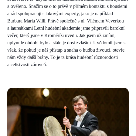
a ověřeno. Snažím se o to právě v přímém kontaktu s houslemi
a rád spolupracuji s takovými experty, jako je například
Barbara Maria Willi. Právě společně s ní, Vilémem Veverkou
a laureátkami Letní hudební akademie jsme připravili barokní
večer, který jsme v Kroměříži uvedli. Jak jsem už zmínil,
uplynulé období bylo a stále je dost zvláštní. Uvědomil jsem si
však, že pokud je náš přístup a snaha o hudbu živoucí, otevře
nám vždy další brány. To je ta krása hudební různorodosti
a celistvosti zároveň.