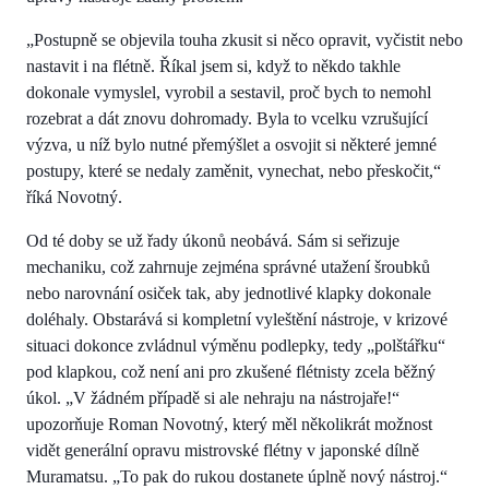
„Postupně se objevila touha zkusit si něco opravit, vyčistit nebo
nastavit i na flétně. Říkal jsem si, když to někdo takhle
dokonale vymyslel, vyrobil a sestavil, proč bych to nemohl
rozebrat a dát znovu dohromady. Byla to vcelku vzrušující
výzva, u níž bylo nutné přemýšlet a osvojit si některé jemné
postupy, které se nedaly zaměnit, vynechat, nebo přeskočit,“
říká Novotný.
Od té doby se už řady úkonů neobává. Sám si seřizuje
mechaniku, což zahrnuje zejména správné utažení šroubků
nebo narovnání osiček tak, aby jednotlivé klapky dokonale
doléhaly. Obstarává si kompletní vyleštění nástroje, v krizové
situaci dokonce zvládnul výměnu podlepky, tedy „polštářku“
pod klapkou, což není ani pro zkušené flétnisty zcela běžný
úkol. „V žádném případě si ale nehraju na nástrojaře!“
upozorňuje Roman Novotný, který měl několikrát možnost
vidět generální opravu mistrovské flétny v japonské dílně
Muramatsu. „To pak do rukou dostanete úplně nový nástroj.“