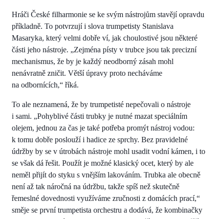
Hráči České filharmonie se ke svým nástrojům stavějí opravdu
příkladně. To potvrzují i slova trumpetisty Stanislava
Masaryka, který velmi dobře ví, jak choulostivé jsou některé
části jeho nástroje. „Zejména písty v trubce jsou tak precizní
mechanismus, že by je každý neodborný zásah mohl
nenávratně zničit. Větší úpravy proto necháváme
na odbornících,“ říká.
To ale neznamená, že by trumpetisté nepečovali o nástroje
i sami. „Pohyblivé části trubky je nutné mazat speciálním
olejem, jednou za čas je také potřeba promýt nástroj vodou:
k tomu dobře poslouží i hadice ze sprchy. Bez pravidelné
údržby by se v útrobách nástroje mohl usadit vodní kámen, i to
se však dá řešit. Použít je možné klasický ocet, který by ale
neměl přijít do styku s vnějším lakováním. Trubka ale obecně
není až tak náročná na údržbu, takže spíš než skutečně
řemeslné dovednosti využíváme zručnosti z domácích prací,“
směje se první trumpetista orchestru a dodává, že kombinačky