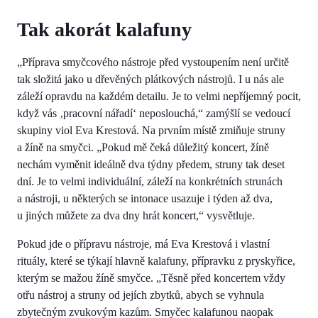
Tak akorát kalafuny
„Příprava smyčcového nástroje před vystoupením není určitě
tak složitá jako u dřevěných plátkových nástrojů. I u nás ale
záleží opravdu na každém detailu. Je to velmi nepříjemný pocit,
když vás ‚pracovní nářadí‘ neposlouchá,“ zamýšlí se vedoucí
skupiny viol Eva Krestová. Na prvním místě zmiňuje struny
a žíně na smyčci. „Pokud mě čeká důležitý koncert, žíně
nechám vyměnit ideálně dva týdny předem, struny tak deset
dní. Je to velmi individuální, záleží na konkrétních strunách
a nástroji, u některých se intonace usazuje i týden až dva,
u jiných můžete za dva dny hrát koncert,“ vysvětluje.
Pokud jde o přípravu nástroje, má Eva Krestová i vlastní
rituály, které se týkají hlavně kalafuny, přípravku z pryskyřice,
kterým se mažou žíně smyčce. „Těsně před koncertem vždy
otřu nástroj a struny od jejích zbytků, abych se vyhnula
zbytečným zvukovým kazům. Smyčec kalafunou naopak