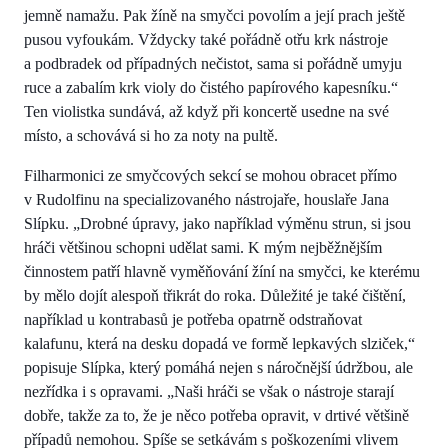
jemně namažu. Pak žíně na smyčci povolím a její prach ještě
pusou vyfoukám. Vždycky také pořádně otřu krk nástroje
a podbradek od případných nečistot, sama si pořádně umyju
ruce a zabalím krk violy do čistého papírového kapesníku.“
Ten violistka sundává, až když při koncertě usedne na své
místo, a schovává si ho za noty na pultě.
Filharmonici ze smyčcových sekcí se mohou obracet přímo
v Rudolfinu na specializovaného nástrojaře, houslaře Jana
Slípku. „Drobné úpravy, jako například výměnu strun, si jsou
hráči většinou schopni udělat sami. K mým nejběžnějším
činnostem patří hlavně vyměňování žíní na smyčci, ke kterému
by mělo dojít alespoň třikrát do roka. Důležité je také čištění,
například u kontrabasů je potřeba opatrně odstraňovat
kalafunu, která na desku dopadá ve formě lepkavých slziček,“
popisuje Slípka, který pomáhá nejen s náročnější údržbou, ale
nezřídka i s opravami. „Naši hráči se však o nástroje starají
dobře, takže za to, že je něco potřeba opravit, v drtivé většině
případů nemohou. Spíše se setkávám s poškozeními vlivem