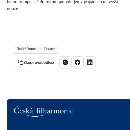
berou trumpetisté do rukou opravdu jen v případech nejvyšší
nouze.
Rudolfinum
Ostatní
Sdílet článek na X
Sdílet článek na Facebooku
Sdílet článek na Linke
Zkopírovat odkaz
Logo