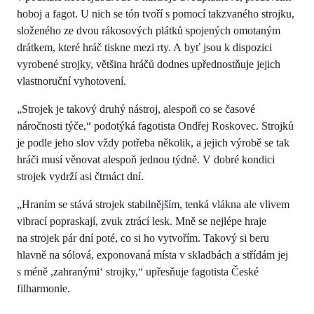
hoboj a fagot. U nich se tón tvoří s pomocí takzvaného strojku,
složeného ze dvou rákosových plátků spojených omotaným
drátkem, které hráč tiskne mezi rty. A byť jsou k dispozici
vyrobené strojky, většina hráčů dodnes upřednostňuje jejich
vlastnoruční vyhotovení.
„Strojek je takový druhý nástroj, alespoň co se časové
náročnosti týče,“ podotýká fagotista Ondřej Roskovec. Strojků
je podle jeho slov vždy potřeba několik, a jejich výrobě se tak
hráči musí věnovat alespoň jednou týdně. V dobré kondici
strojek vydrží asi čtrnáct dní.
„Hraním se stává strojek stabilnějším, tenká vlákna ale vlivem
vibrací popraskají, zvuk ztrácí lesk. Mně se nejlépe hraje
na strojek pár dní poté, co si ho vytvořím. Takový si beru
hlavně na sólová, exponovaná místa v skladbách a střídám jej
s méně ,zahranými‘ strojky,“ upřesňuje fagotista České
filharmonie.