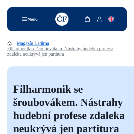
TODO: Add description for reader
Zobrazit košík
Zobrazit můj účet
Menu
Domovská stránka
Magazín Ladírna
Filharmonik se šroubovákem. Nástrahy hudební profese
zdaleka neukrývá jen partitura
Filharmonik se
šroubovákem. Nástrahy
hudební profese zdaleka
neukrývá jen partitura