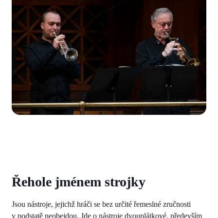
Řehole jménem strojky
Jsou nástroje, jejichž hráči se bez určité řemeslné zručnosti
v podstatě neobejdou. Jde o nástroje dvouplátkové, především