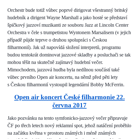
Orchestr bude totiž vůbec poprvé dirigovat všestranný britský
hudebník a dirigent Wayne Marshall a jako hosté se představí
špičkový jazzoví muzikanti ze souboru Jazz at Lincoln Center
Orchestra v čele s trumpetistou Wyntonem Marsalisem (v jejich
případě půjde teprve o druhou spolupráci s Českou
filharmonií). Jak už napovídá složení interpretů, programu
budou tentokrát dominovat jazzové skladby a posluchači se tak
mohou těšit na skutečně zajímavý hudební večer.
Mimochodem, jazzová hudba byla nedílnou součástí také
vůbec prvního Open air koncertu, na němž před pěti lety
s Českou filharmonií vystoupil legendární Bobby McFerrin.
Open air koncert České filharmonie 22.
června 2017
Jako pozvánku na tento symfonicko-jazzový večer připravuje
ČF po třech letech nový reklamní spot, jehož natáčení proběhlo
na začátku května v prostoru známých i méně známých