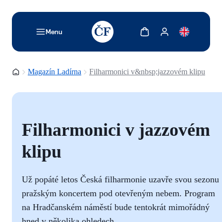
TODO: Add description for reader
Zobrazit košík
Zobrazit můj účet
Menu
Domovská stránka
Magazín Ladírna
Filharmonici v&nbsp;jazzovém klipu
Filharmonici v jazzovém
klipu
Už popáté letos Česká filharmonie uzavře svou sezonu
pražským koncertem pod otevřeným nebem. Program
na Hradčanském náměstí bude tentokrát mimořádný
hned v několika ohledech.