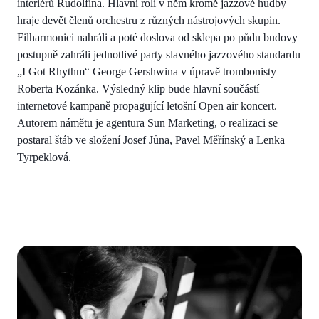
interiérů Rudolfina. Hlavní roli v něm kromě jazzové hudby
hraje devět členů orchestru z různých nástrojových skupin.
Filharmonici nahráli a poté doslova od sklepa po půdu budovy
postupně zahráli jednotlivé party slavného jazzového standardu
„I Got Rhythm“ George Gershwina v úpravě trombonisty
Roberta Kozánka. Výsledný klip bude hlavní součástí
internetové kampaně propagující letošní Open air koncert.
Autorem námětu je agentura Sun Marketing, o realizaci se
postaral štáb ve složení Josef Jůna, Pavel Měřínský a Lenka
Tyrpeklová.