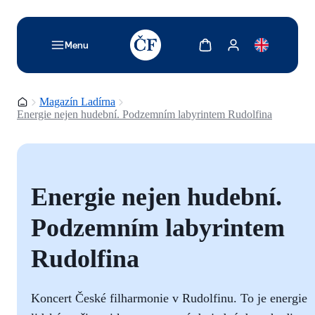
TODO: Add description for reader
Zobrazit košík
Zobrazit můj účet
Menu
Domovská stránka
Magazín Ladírna
Energie nejen hudební. Podzemním labyrintem Rudolfina
Energie nejen hudební.
Podzemním labyrintem
Rudolfina
Koncert České filharmonie v Rudolfinu. To je energie