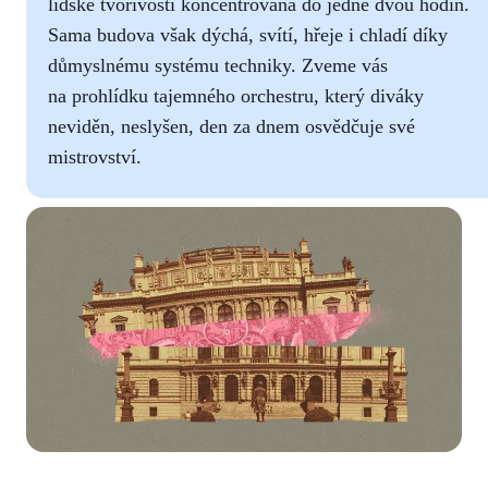
lidské tvořivosti koncentrovaná do jedné dvou hodin.
Sama budova však dýchá, svítí, hřeje i chladí díky
důmyslnému systému techniky. Zveme vás
na prohlídku tajemného orchestru, který diváky
neviděn, neslyšen, den za dnem osvědčuje své
mistrovství.