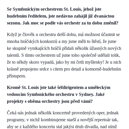
Se Symfonickým orchestrem St. Louis, jehož jste
hudebním ředitelem, jste nedávno zahájil již dvanáctou
sezonu. Jak moc se podle vás orchestr za tu dobu změnil?
Když je člověk u orchestru delší dobu, má možnost účastnit se
mnoha hráčských konkurzů a my jsme měli to štěstí, že jsme
ke skupině vynikajících hráčů přidali několik úžasných nových
talentů. S tímto orchestrem už jsme toho společně udělali tolik,
že to někdy skoro vypadá, jako by mi četli myšlenky! Je u nich
krásně propojeno srdce s citem pro detail a komorně-hudebním
přístupem.
Kromě St. Louis jste také šéfdirigentem a uměleckým
vedoucím Symfonického orchestru v Sydney. Jaké
projekty s oběma orchestry jsou před vámi?
Čeká nás jednak několik koncertně provedených oper, jednak
programy, v nichž kombinujeme starší a novější repertoár tak,
aby se z každého koncertu stal jakýsi druh divadla, nad nímž