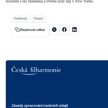
houslisty Gila Shahama) a dvěma syny žije v New Yorku.
Osobnosti
Ostatní
Sdílet článek na X
Sdílet článek na Facebooku
Sdílet článek na Linke
Zkopírovat odkaz
Logo
Zásady zpracování osobních údajů