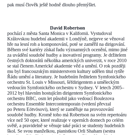
pak musí člověk ještě hodně dlouho přemýšlet.
David Robertson
pochází z města Santa Monica v Kalifornii. Vystudoval
Královskou hudební akademii v Londýně, nejprve se věnoval
hře na lesní roh a komponování, poté se zaměřil na dirigování.
Během své kariéry získal řadu významných ocenění, mimo jiné
za uvádění soudobé hudby a inovativní programy. Je držitelem
čestných doktorátů několika amerických univerzit, v roce 2010
se stal členem Americké akademie věd a umění. O rok později
mu byl francouzským ministerstvem kultury udělen titul rytíře
Řádu umění a literatury. Je hudebním ředitelem Symfonického
orchestru St. Louis v Missouri, šéfdirigentem a uměleckým
vedoucím Symfonického orchestru v Sydney. V letech 2005–
2012 byl hlavním hostujícím dirigentem Symfonického
orchestru BBC, osm let působil jako vedoucí Boulezova
orchestru Ensemble Intercontemporain (vedení převzal
po Peteru Eötvösovi), který se zaměřuje na provozování
soudobé hudby. Kromě toho má Robertson na svém repertoáru
více než 50 oper, které realizuje v operních domech po celém
světě, a pravidelně se věnuje také práci se studenty hudebních
škol. Se svou manželkou, pianistkou Orli Shaham (sestra