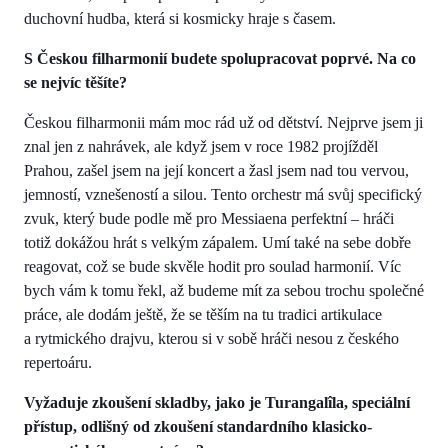
duchovní hudba, která si kosmicky hraje s časem.
S Českou filharmonií budete spolupracovat poprvé. Na co
se nejvíc těšíte?
Českou filharmonii mám moc rád už od dětství. Nejprve jsem ji
znal jen z nahrávek, ale když jsem v roce 1982 projížděl
Prahou, zašel jsem na její koncert a žasl jsem nad tou vervou,
jemností, vznešeností a silou. Tento orchestr má svůj specifický
zvuk, který bude podle mě pro Messiaena perfektní – hráči
totiž dokážou hrát s velkým zápalem. Umí také na sebe dobře
reagovat, což se bude skvěle hodit pro soulad harmonií. Víc
bych vám k tomu řekl, až budeme mít za sebou trochu společné
práce, ale dodám ještě, že se těším na tu tradici artikulace
a rytmického drajvu, kterou si v sobě hráči nesou z českého
repertoáru.
Vyžaduje zkoušení skladby, jako je Turangalîla, speciální
přístup, odlišný od zkoušení standardního klasicko-