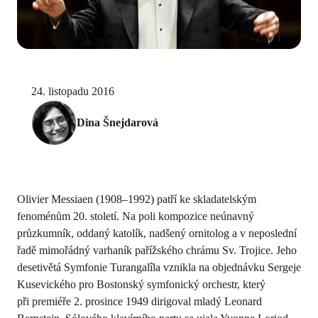
24. listopadu 2016
Dina Šnejdarová
Olivier Messiaen (1908–1992) patří ke skladatelským
fenoménům 20. století. Na poli kompozice neúnavný
průzkumník, oddaný katolík, nadšený ornitolog a v neposlední
řadě mimořádný varhaník pařížského chrámu Sv. Trojice. Jeho
desetivětá Symfonie Turangalîla vznikla na objednávku Sergeje
Kusevického pro Bostonský symfonický orchestr, který
při premiéře 2. prosince 1949 dirigoval mladý Leonard