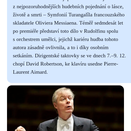
z nejpozoruhodnějších hudebních pojednání o lásce,
životě a smrti – Symfonií Turangalîla francouzského
skladatele Oliviera Messiaena. Téměř sedmdesát let
po premiéře představí toto dílo v Rudolfinu spolu
s orchestrem umělci, jejichž kariéru hudba tohoto
autora zásadně ovlivnila, a to i díky osobním
setkáním. Dirigentské taktovky se ve dnech 7.–9. 12.
chopí David Robertson, ke klavíru usedne Pierre-
Laurent Aimard.