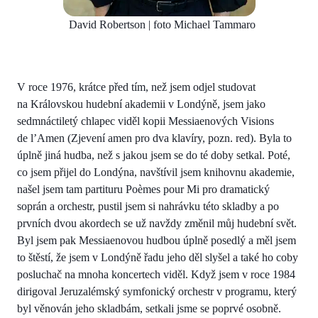
David Robertson | foto Michael Tammaro
V roce 1976, krátce před tím, než jsem odjel studovat
na Královskou hudební akademii v Londýně, jsem jako
sedmnáctiletý chlapec viděl kopii Messiaenových Visions
de l’Amen (Zjevení amen pro dva klavíry, pozn. red). Byla to
úplně jiná hudba, než s jakou jsem se do té doby setkal. Poté,
co jsem přijel do Londýna, navštívil jsem knihovnu akademie,
našel jsem tam partituru Poèmes pour Mi pro dramatický
soprán a orchestr, pustil jsem si nahrávku této skladby a po
prvních dvou akordech se už navždy změnil můj hudební svět.
Byl jsem pak Messiaenovou hudbou úplně posedlý a měl jsem
to štěstí, že jsem v Londýně řadu jeho děl slyšel a také ho coby
posluchač na mnoha koncertech viděl. Když jsem v roce 1984
dirigoval Jeruzalémský symfonický orchestr v programu, který
byl věnován jeho skladbám, setkali jsme se poprvé osobně.