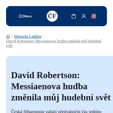
TODO: Add description for reader
Zobrazit košík
Zobrazit můj účet
Menu
Domovská stránka
Magazín Ladírna
David Robertson: Messiaenova hudba změnila můj hudební
svět
David Robertson:
Messiaenova hudba
změnila můj hudební svět
Česká filharmonie zahájí předvánoční čas jedním