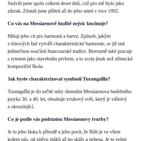
Strávili jsme spolu celkem deset dnů, což pro mě bylo jako
zázrak. Zůstali jsme přáteli až do jeho smrti v roce 1992.
Co vás na Messiaenově hudbě nejvíc fascinuje?
Miluji jeho cit pro harmonii a barvu. Způsob, jakým
z tónových řad vytváří charakteristické harmonie, se již stal
jedinečnou součástí francouzské tradice. Bravurně také pracuje
s rytmem jako stavebním prvkem, a to zcela jinak než německá
kompoziční škola.
Jak byste charakterizoval symfonii Turangalîla?
Turangalîla je do určité míry shrnutím Messiaenova hudebního
jazyka 30. a 40. let, obsahuje zvukový svět, který je vášnivý
a okouzlující.
Co je podle vás podstatou Messiaenovy tvorby?
Je to jeho láska k přírodě a jeho pocit, že Bůh je ve všem
kolem nás, od zpěvu ptáků až po skály a nebesa. Je to velmi