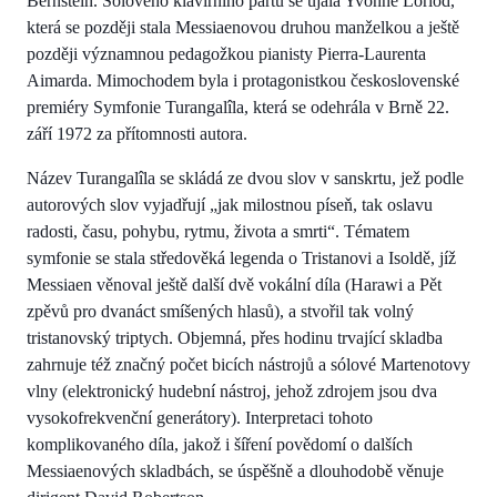
Bernstein. Sólového klavírního partu se ujala Yvonne Loriod,
která se později stala Messiaenovou druhou manželkou a ještě
později významnou pedagožkou pianisty Pierra-Laurenta
Aimarda. Mimochodem byla i protagonistkou československé
premiéry Symfonie Turangalîla, která se odehrála v Brně 22.
září 1972 za přítomnosti autora.
Název Turangalîla se skládá ze dvou slov v sanskrtu, jež podle
autorových slov vyjadřují „jak milostnou píseň, tak oslavu
radosti, času, pohybu, rytmu, života a smrti“. Tématem
symfonie se stala středověká legenda o Tristanovi a Isoldě, jíž
Messiaen věnoval ještě další dvě vokální díla (Harawi a Pět
zpěvů pro dvanáct smíšených hlasů), a stvořil tak volný
tristanovský triptych. Objemná, přes hodinu trvající skladba
zahrnuje též značný počet bicích nástrojů a sólové Martenotovy
vlny (elektronický hudební nástroj, jehož zdrojem jsou dva
vysokofrekvenční generátory). Interpretaci tohoto
komplikovaného díla, jakož i šíření povědomí o dalších
Messiaenových skladbách, se úspěšně a dlouhodobě věnuje