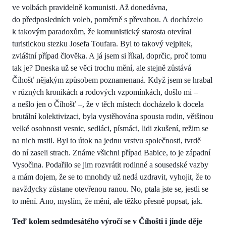
ve volbách pravidelně komunisti. Až donedávna,
do předposledních voleb, poměrně s převahou. A docházelo
k takovým paradoxům, že komunistický starosta otevíral
turistickou stezku Josefa Toufara. Byl to takový vejpitek,
zvláštní případ člověka. A já jsem si říkal, doprčic, proč tomu
tak je? Dneska už se věci trochu mění, ale stejně zůstává
Číhošť nějakým způsobem poznamenaná. Když jsem se hrabal
v různých kronikách a rodových vzpomínkách, došlo mi –
a nešlo jen o Číhošť –, že v těch místech docházelo k docela
brutální kolektivizaci, byla vystěhována spousta rodin, většinou
velké osobnosti vesnic, sedláci, písmáci, lidi zkušení, režim se
na nich mstil. Byl to útok na jednu vrstvu společnosti, tvrdě
do ní zaseli strach. Známe všichni případ Babice, to je západní
Vysočina. Podařilo se jim rozvrátit rodinné a sousedské vazby
a mám dojem, že se to mnohdy už nedá uzdravit, vyhojit, že to
navždycky zůstane otevřenou ranou. No, ptala jste se, jestli se
to mění. Ano, myslím, že mění, ale těžko přesně popsat, jak.
Teď kolem sedmdesátého výročí se v Číhošti i jinde děje