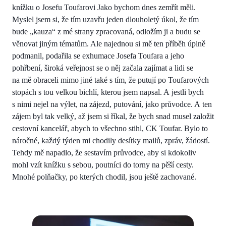
knížku o Josefu Toufarovi Jako bychom dnes zemřít měli.
Myslel jsem si, že tím uzavřu jeden dlouholetý úkol, že tím
bude „kauza“ z mé strany zpracovaná, odložím ji a budu se
věnovat jiným tématům. Ale najednou si mě ten příběh úplně
podmanil, podařila se exhumace Josefa Toufara a jeho
pohřbení, široká veřejnost se o něj začala zajímat a lidi se
na mě obraceli mimo jiné také s tím, že putují po Toufarových
stopách s tou velkou bichlí, kterou jsem napsal. A jestli bych
s nimi nejel na výlet, na zájezd, putování, jako průvodce. A ten
zájem byl tak velký, až jsem si říkal, že bych snad musel založit
cestovní kancelář, abych to všechno stihl, CK Toufar. Bylo to
náročné, každý týden mi chodily desítky mailů, zpráv, žádostí.
Tehdy mě napadlo, že sestavím průvodce, aby si kdokoliv
mohl vzít knížku s sebou, poutníci do torny na pěší cesty.
Mnohé polňačky, po kterých chodil, jsou ještě zachované.