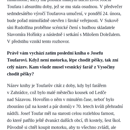
Toufara i absurditu doby, jež se mu stala osudnou. V předvečer
sedmdesátého výročí Toufarova umučení, v pondělí 24. února,
bude pořad mimořádně otevřen i široké veřejnosti. V Sukově
síni Rudolfina proběhne scénické čtení s hudbou skladatele
Slavomíra Hořínky a následně i setkání s Milošem Doležalem.
V předstihu vznikl tento rozhovor.
Právě vám vychází zatím poslední kniha o Josefu
Toufarovi. Když není motorka, lépe chodit pěšky, tak zní
celý název. Kam všude musel vesnický farář z Vysočiny
chodit pěšky?
Název knihy je Toufarův citát z doby, kdy byl farářem
v Zahrádce, což bylo malé městečko kousek od Ledče
nad Sázavou. Hovořím o něm v minulém čase, neboť bylo
zbouráno (až na kostel a pár domů) v 70. letech kvůli přehradní
nádrži. Josef Toufar měl na starosti celou rozlehlou farnost,
do které patřilo ještě dvanáct dalších obcí, tři kostely, šest škol.
Původně si chtěl koupit motorku, aby to všechno zvládl, ale