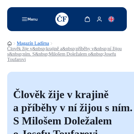
TODO: Add description for reader
Zobrazit košík
Zobrazit můj účet
Menu
Domovská stránka
Magazín Ladírna
Člověk žije v&nbsp;krajině a&nbsp;příběhy v&nbsp;ní žijou
s&nbsp;ním. S&nbsp;Milošem Doležalem o&nbsp;Josefu
Toufarovi
Člověk žije v krajině
a příběhy v ní žijou s ním.
S Milošem Doležalem
o Josefu Toufarovi