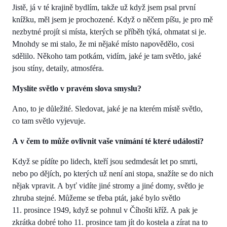
Jistě, já v té krajině bydlím, takže už když jsem psal první
knížku, měl jsem je prochozené. Když o něčem píšu, je pro mě
nezbytné projít si místa, kterých se příběh týká, ohmatat si je.
Mnohdy se mi stalo, že mi nějaké místo napovědělo, cosi
sdělilo. Někoho tam potkám, vidím, jaké je tam světlo, jaké
jsou stíny, detaily, atmosféra.
Myslíte světlo v pravém slova smyslu?
Ano, to je důležité. Sledovat, jaké je na kterém místě světlo,
co tam světlo vyjevuje.
A v čem to může ovlivnit vaše vnímání té které události?
Když se pídíte po lidech, kteří jsou sedmdesát let po smrti,
nebo po dějích, po kterých už není ani stopa, snažíte se do nich
nějak vpravit. A byť vidíte jiné stromy a jiné domy, světlo je
zhruba stejné. Můžeme se třeba ptát, jaké bylo světlo
11. prosince 1949, když se pohnul v Číhošti kříž. A pak je
zkrátka dobré toho 11. prosince tam jít do kostela a zírat na to