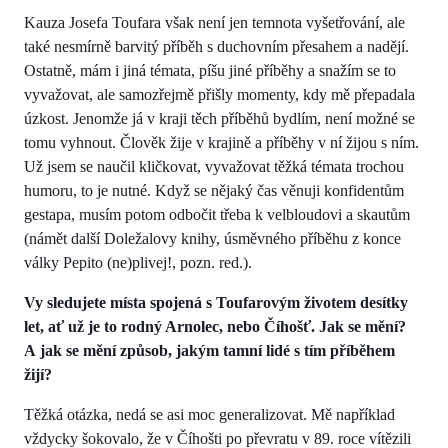
Kauza Josefa Toufara však není jen temnota vyšetřování, ale
také nesmírně barvitý příběh s duchovním přesahem a nadějí.
Ostatně, mám i jiná témata, píšu jiné příběhy a snažím se to
vyvažovat, ale samozřejmě přišly momenty, kdy mě přepadala
úzkost. Jenomže já v kraji těch příběhů bydlím, není možné se
tomu vyhnout. Člověk žije v krajině a příběhy v ní žijou s ním.
Už jsem se naučil kličkovat, vyvažovat těžká témata trochou
humoru, to je nutné. Když se nějaký čas věnuji konfidentům
gestapa, musím potom odbočit třeba k velbloudovi a skautům
(námět další Doležalovy knihy, úsměvného příběhu z konce
války Pepito (ne)plivej!, pozn. red.).
Vy sledujete místa spojená s Toufarovým životem desítky
let, ať už je to rodný Arnolec, nebo Číhošť. Jak se mění?
A jak se mění způsob, jakým tamní lidé s tím příběhem
žijí?
Těžká otázka, nedá se asi moc generalizovat. Mě například
vždycky šokovalo, že v Číhošti po převratu v 89. roce vítězili