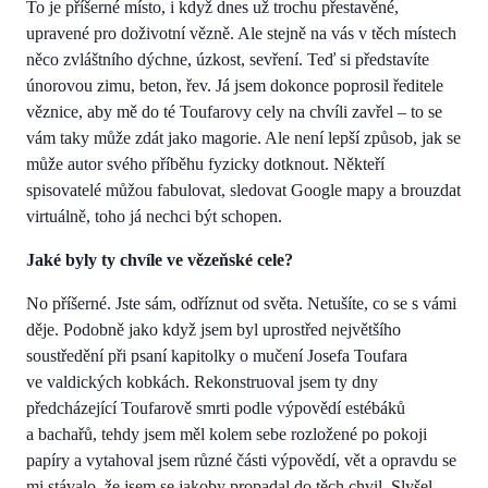
To je příšerné místo, i když dnes už trochu přestavěné,
upravené pro doživotní vězně. Ale stejně na vás v těch místech
něco zvláštního dýchne, úzkost, sevření. Teď si představíte
únorovou zimu, beton, řev. Já jsem dokonce poprosil ředitele
věznice, aby mě do té Toufarovy cely na chvíli zavřel – to se
vám taky může zdát jako magorie. Ale není lepší způsob, jak se
může autor svého příběhu fyzicky dotknout. Někteří
spisovatelé můžou fabulovat, sledovat Google mapy a brouzdat
virtuálně, toho já nechci být schopen.
Jaké byly ty chvíle ve vězeňské cele?
No příšerné. Jste sám, odříznut od světa. Netušíte, co se s vámi
děje. Podobně jako když jsem byl uprostřed největšího
soustředění při psaní kapitolky o mučení Josefa Toufara
ve valdických kobkách. Rekonstruoval jsem ty dny
předcházející Toufarově smrti podle výpovědí estébáků
a bachařů, tehdy jsem měl kolem sebe rozložené po pokoji
papíry a vytahoval jsem různé části výpovědí, vět a opravdu se
mi stávalo, že jsem se jakoby propadal do těch chvil. Slyšel