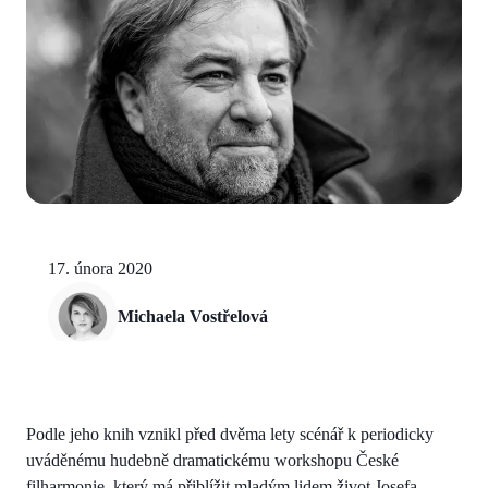
17. února 2020
Michaela Vostřelová
Podle jeho knih vznikl před dvěma lety scénář k periodicky
uváděnému hudebně dramatickému workshopu České
filharmonie, který má přiblížit mladým lidem život Josefa