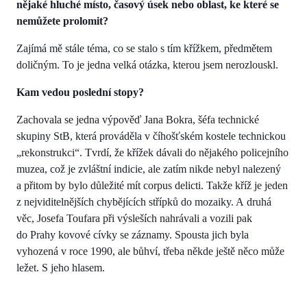
nějaké hluché místo, časový úsek nebo oblast, ke které se
nemůžete prolomit?
Zajímá mě stále téma, co se stalo s tím křížkem, předmětem
doličným. To je jedna velká otázka, kterou jsem nerozlouskl.
Kam vedou poslední stopy?
Zachovala se jedna výpověď Jana Bokra, šéfa technické
skupiny StB, která prováděla v číhošťském kostele technickou
„rekonstrukci“. Tvrdí, že křížek dávali do nějakého policejního
muzea, což je zvláštní indicie, ale zatím nikde nebyl nalezený
a přitom by bylo důležité mít corpus delicti. Takže kříž je jeden
z nejviditelnějších chybějících střípků do mozaiky. A druhá
věc, Josefa Toufara při výsleších nahrávali a vozili pak
do Prahy kovové cívky se záznamy. Spousta jich byla
vyhozená v roce 1990, ale bůhví, třeba někde ještě něco může
ležet. S jeho hlasem.