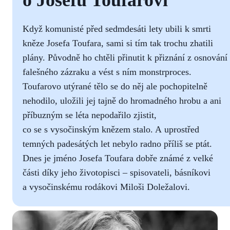
Když komunisté před sedmdesáti lety ubili k smrti
kněze Josefa Toufara, sami si tím tak trochu zhatili
plány. Původně ho chtěli přinutit k přiznání z osnování
falešného zázraku a vést s ním monstrproces.
Toufarovo utýrané tělo se do něj ale pochopitelně
nehodilo, uložili jej tajně do hromadného hrobu a ani
příbuzným se léta nepodařilo zjistit,
co se s vysočinským knězem stalo. A uprostřed
temných padesátých let nebylo radno příliš se ptát.
Dnes je jméno Josefa Toufara dobře známé z velké
části díky jeho životopisci – spisovateli, básníkovi
a vysočinskému rodákovi Miloši Doležalovi.