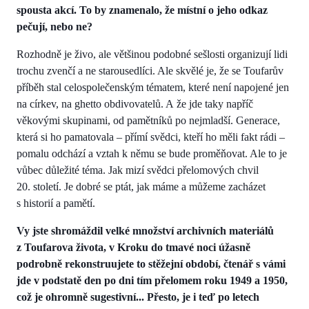
spousta akcí. To by znamenalo, že místní o jeho odkaz
pečují, nebo ne?
Rozhodně je živo, ale většinou podobné sešlosti organizují lidi
trochu zvenčí a ne starousedlíci. Ale skvělé je, že se Toufarův
příběh stal celospolečenským tématem, které není napojené jen
na církev, na ghetto obdivovatelů. A že jde taky napříč
věkovými skupinami, od pamětníků po nejmladší. Generace,
která si ho pamatovala – přímí svědci, kteří ho měli fakt rádi –
pomalu odchází a vztah k němu se bude proměňovat. Ale to je
vůbec důležité téma. Jak mizí svědci přelomových chvil
20. století. Je dobré se ptát, jak máme a můžeme zacházet
s historií a pamětí.
Vy jste shromáždil velké množství archivních materiálů
z Toufarova života, v Kroku do tmavé noci úžasně
podrobně rekonstruujete to stěžejní období, čtenář s vámi
jde v podstatě den po dni tím přelomem roku 1949 a 1950,
což je ohromně sugestivní... Přesto, je i teď po letech