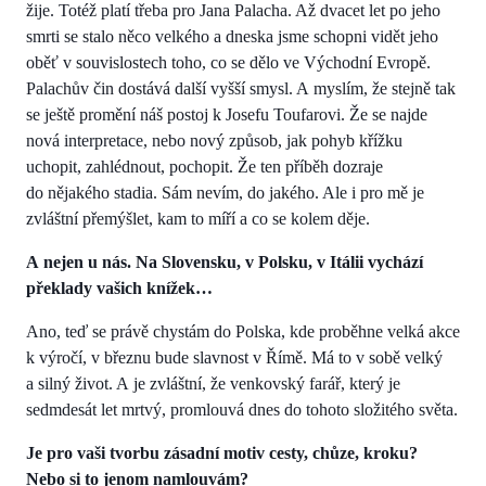
žije. Totéž platí třeba pro Jana Palacha. Až dvacet let po jeho
smrti se stalo něco velkého a dneska jsme schopni vidět jeho
oběť v souvislostech toho, co se dělo ve Východní Evropě.
Palachův čin dostává další vyšší smysl. A myslím, že stejně tak
se ještě promění náš postoj k Josefu Toufarovi. Že se najde
nová interpretace, nebo nový způsob, jak pohyb křížku
uchopit, zahlédnout, pochopit. Že ten příběh dozraje
do nějakého stadia. Sám nevím, do jakého. Ale i pro mě je
zvláštní přemýšlet, kam to míří a co se kolem děje.
A nejen u nás. Na Slovensku, v Polsku, v Itálii vychází
překlady vašich knížek…
Ano, teď se právě chystám do Polska, kde proběhne velká akce
k výročí, v březnu bude slavnost v Římě. Má to v sobě velký
a silný život. A je zvláštní, že venkovský farář, který je
sedmdesát let mrtvý, promlouvá dnes do tohoto složitého světa.
Je pro vaši tvorbu zásadní motiv cesty, chůze, kroku?
Nebo si to jenom namlouvám?