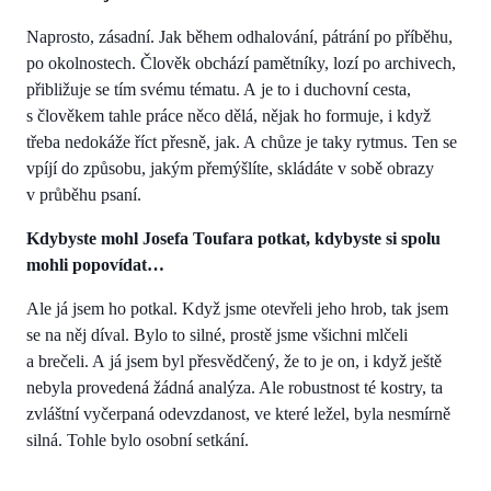
Naprosto, zásadní. Jak během odhalování, pátrání po příběhu,
po okolnostech. Člověk obchází pamětníky, lozí po archivech,
přibližuje se tím svému tématu. A je to i duchovní cesta,
s člověkem tahle práce něco dělá, nějak ho formuje, i když
třeba nedokáže říct přesně, jak. A chůze je taky rytmus. Ten se
vpíjí do způsobu, jakým přemýšlíte, skládáte v sobě obrazy
v průběhu psaní.
Kdybyste mohl Josefa Toufara potkat, kdybyste si spolu
mohli popovídat…
Ale já jsem ho potkal. Když jsme otevřeli jeho hrob, tak jsem
se na něj díval. Bylo to silné, prostě jsme všichni mlčeli
a brečeli. A já jsem byl přesvědčený, že to je on, i když ještě
nebyla provedená žádná analýza. Ale robustnost té kostry, ta
zvláštní vyčerpaná odevzdanost, ve které ležel, byla nesmírně
silná. Tohle bylo osobní setkání.