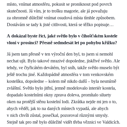
místo, vnímat atmosféru, pokusit se proniknout pod povrch
skutečnosti. Já vím, je to trošku magorie, ale já považuju
za ohromně důležité vnímat osudová místa tímhle způsobem.
Dostávám se tady k jisté citlivosti, která se těžko popisuje…
A dokázal byste říct, jaké světlo bylo v číhošťském kostele
vloni v prosinci? Přesně sedmdesát let po pohybu křížku?
Já jsem tam přesně v ten výroční den byl, to jsem si nemohl
nechat ujít. Bylo takové mrazivé dopoledne, jiskřivé světlo. Ale
tehdy, ve čtyřicátém devátém, byl sníh, takže světlo muselo být
ještě trochu jiné. Každopádně atmosféra v tom venkovském
kostelíku, dopoledne – kolem mě nikdo další – byla nesmírně
zvláštní. Světlo bylo jitřní, jemně modelovalo interiér kostela,
dopadalo kostelními okny zprava doleva, promítalo siluety
oken na protější stěnu kostelní lodi. Zkrátka nejde mi jen o to,
abych věděl, jak to na daných místech vypadá, ale abych
v nich chvíli zůstal, posečkal, pozoroval různými smysly.
Stejně tak pro mě bylo důležité vidět třeba věznici ve Valdicích.