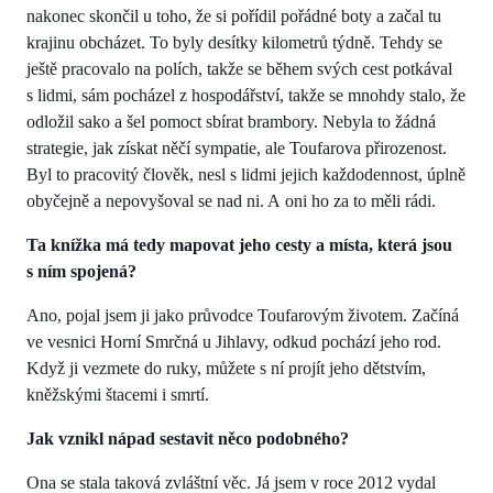
nakonec skončil u toho, že si pořídil pořádné boty a začal tu
krajinu obcházet. To byly desítky kilometrů týdně. Tehdy se
ještě pracovalo na polích, takže se během svých cest potkával
s lidmi, sám pocházel z hospodářství, takže se mnohdy stalo, že
odložil sako a šel pomoct sbírat brambory. Nebyla to žádná
strategie, jak získat něčí sympatie, ale Toufarova přirozenost.
Byl to pracovitý člověk, nesl s lidmi jejich každodennost, úplně
obyčejně a nepovyšoval se nad ni. A oni ho za to měli rádi.
Ta knížka má tedy mapovat jeho cesty a místa, která jsou
s ním spojená?
Ano, pojal jsem ji jako průvodce Toufarovým životem. Začíná
ve vesnici Horní Smrčná u Jihlavy, odkud pochází jeho rod.
Když ji vezmete do ruky, můžete s ní projít jeho dětstvím,
kněžskými štacemi i smrtí.
Jak vznikl nápad sestavit něco podobného?
Ona se stala taková zvláštní věc. Já jsem v roce 2012 vydal