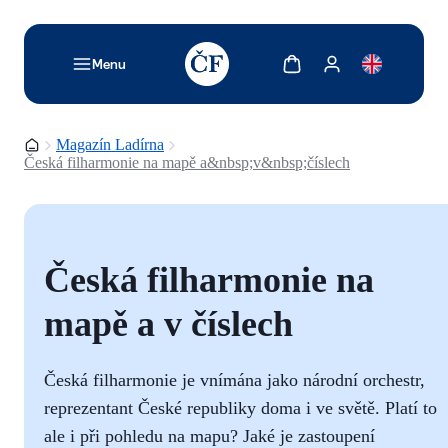
TODO: Add description for reader
Zobrazit košík
Zobrazit můj účet
Menu
Domovská stránka
Magazín Ladírna
Česká filharmonie na mapě a&nbsp;v&nbsp;číslech
Česká filharmonie na
mapě a v číslech
Česká filharmonie je vnímána jako národní orchestr,
reprezentant České republiky doma i ve světě. Platí to
ale i při pohledu na mapu? Jaké je zastoupení