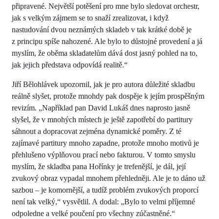
připravené. Největší potěšení pro mne bylo sledovat orchestr,
jak s velkým zájmem se to snaží zrealizovat, i když
nastudování dvou neznámých skladeb v tak krátké době je
z principu spíše nahozené. Ale bylo to důstojné provedení a já
myslím, že oběma skladatelům dává dost jasný pohled na to,
jak jejich představa odpovídá realitě.“
Jiří Bělohlávek upozornil, jak je pro autora důležité skladbu
reálně slyšet, protože mnohdy pak dospěje k jejím prospěšným
revizím. „Například pan David Lukáš dnes naprosto jasně
slyšel, že v mnohých místech je ještě zapotřebí do partitury
sáhnout a dopracovat zejména dynamické poměry. Z té
zajímavé partitury mnoho zapadne, protože mnoho motivů je
přehlušeno výplňovou prací nebo fakturou. V tomto smyslu
myslím, že skladba pana Hořínky je trefenější, je dál, její
zvukový obraz vypadal mnohem přehledněji. Ale je to dáno už
sazbou – je komornější, a tudíž problém zvukových proporcí
není tak velký,“ vysvětlil. A dodal: „Bylo to velmi příjemné
odpoledne a velké poučení pro všechny zúčastněné.“