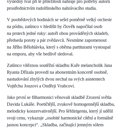
výsledný tvar při té příležitosti nahraje pro potřeby autorů
prostřednictvím rudolfinského nahrávacího studia.
V poobědových hodinách se sešel poměrně velký orchestr
na pódiu, zatímco v hledišti by člověk napočítal osob
na prstech jedné ruky: autoři obou prováděných skladeb,
předseda poroty a pár zvědavců. Nesmíme zapomenout
na Jiřího Bělohlávka, který s oběma partiturami vystoupal
na emporu, aby vše bedlivě sledoval.
Zatímco vítěznou soutěžní skladbu Kuře melancholik Jana
Ryanta Dřízala provedl na abonentním koncertě osobně,
nastudování zbylých dvou nechal na svých asistentech
Vojtěchu Jouzovi a Ondřeji Vrabcovi.
Jako první se filharmonici věnovali skladbě Zrození světla
Davida Lukáše. Poetičtější, zvukově homogennější skladba,
melodicky konzervativnější. Pro šéfdirigenta, který jí udělil
svoji cenu, vykazuje „osobité harmonické cítění a formálně
jasnou koncepci“. „Skladba, začínající jemným sólem