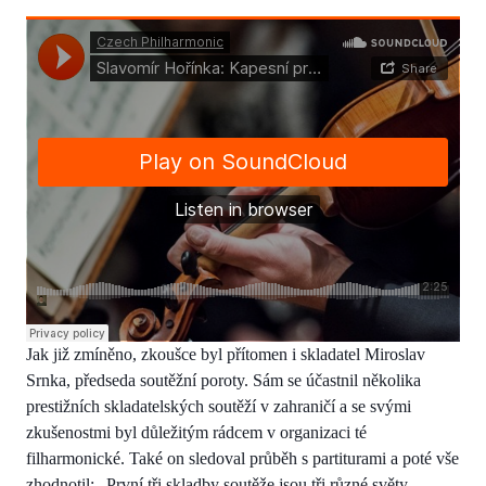
Jak již zmíněno, zkoušce byl přítomen i skladatel Miroslav
Srnka, předseda soutěžní poroty. Sám se účastnil několika
prestižních skladatelských soutěží v zahraničí a se svými
zkušenostmi byl důležitým rádcem v organizaci té
filharmonické. Také on sledoval průběh s partiturami a poté vše
zhodnotil: „První tři skladby soutěže jsou tři různé světy,