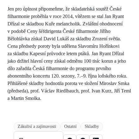
Jen pro úplnost připomeňme, že skladatelská soutěž České
filharmonie proběhla v roce 2014, vítězem se stal Jan Ryant
Dřízal se skladbou Kuře melancholik. Zvláštní ohodnocení
v podobě Ceny šéfdirigenta České filharmonie Jiřího
Bělohlávka získal David Lukáš za skladbu Zrození světla.
Cena předsedy poroty byla udělena Slavomíru Hořínkovi
za skladbu Kapesní průvodce letem ptáků. Jan Ryant Dřízal
jako držitel hlavní ceny získal odměnu 100 tisíc korun a jeho
dílo zařadila Česká filharmonie do programu prvního
abonentního koncertu 120. sezony, 7.–9. října loňského roku.
Přihlášené skladby hodnotila porota ve složení Miroslav Srnka
(předseda), prof. Václav Riedlbauch, prof. Ivan Kurz, Jiří Teml
a Martin Smolka.
Zákulisí a zajímavosti
Ostatní
Skladby