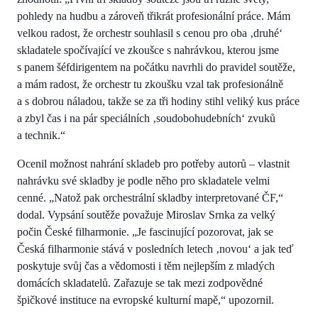
pohledy na hudbu a zároveň třikrát profesionální práce. Mám
velkou radost, že orchestr souhlasil s cenou pro oba ‚druhé‘
skladatele spočívající ve zkoušce s nahrávkou, kterou jsme
s panem šéfdirigentem na počátku navrhli do pravidel soutěže,
a mám radost, že orchestr tu zkoušku vzal tak profesionálně
a s dobrou náladou, takže se za tři hodiny stihl veliký kus práce
a zbyl čas i na pár speciálních ‚soudobohudebních‘ zvuků
a technik.“
Ocenil možnost nahrání skladeb pro potřeby autorů – vlastnit
nahrávku své skladby je podle něho pro skladatele velmi
cenné. „Natož pak orchestrální skladby interpretované ČF,“
dodal. Vypsání soutěže považuje Miroslav Srnka za velký
počin České filharmonie. „Je fascinující pozorovat, jak se
Česká filharmonie stává v posledních letech ‚novou‘ a jak teď
poskytuje svůj čas a vědomosti i těm nejlepším z mladých
domácích skladatelů. Zařazuje se tak mezi zodpovědné
špičkové instituce na evropské kulturní mapě,“ upozornil.