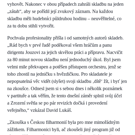
vyhovět. Nakonec v obou případech zahráli skladbu na jeden
„zátah“, aby se pořídil její zvukový záznam. Na každou
skladbu měli hudebníci půldruhou hodinu – neuvěřitelné, co
za tu dobu stihli vytvořit.
Pochvala profesionality přišla i od samotných autorů skladeb.
„Rád bych v prvé řadě poděkoval všem hráčům a panu
dirigentu Jouzovi za jejich skvělou práci a přípravu. Nacvičit
za 80 minut novou skladbu není jednoduchý úkol. Byl jsem
velmi mile překvapen a potěšen přístupem orchestru, jenž se
toho zhostil na jedničku s hvězdičkou. Pro skladatele je
nepopsatelná věc vidět (slyšet) svoji skladbu ‚dítě‘ žít, i byť jen
na zkoušce. Odnesl jsem si s sebou dnes i několik poznámek
v partituře a tak věřím, že tento dnešní záměr splnil svůj účel
a Zrození světla se po pár revizích dočká i provedení
veřejného,“ vzkázal David Lukáš.
„Zkouška s Českou filharmonií byla pro mne mimořádným
zážitkem. Filharmonici byli, ač zkoušeli jiný program již od