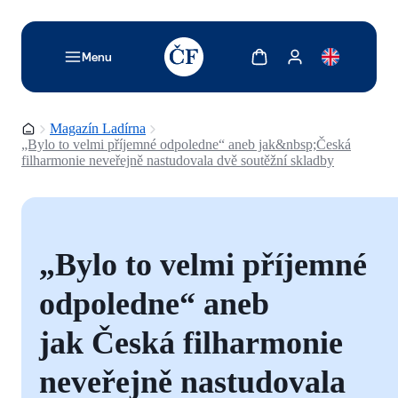
TODO: Add description for reader
Zobrazit košík
Zobrazit můj účet
Menu
Domovská stránka
Magazín Ladírna
„Bylo to velmi příjemné odpoledne“ aneb jak&nbsp;Česká
filharmonie neveřejně nastudovala dvě soutěžní skladby
„Bylo to velmi příjemné
odpoledne“ aneb
jak Česká filharmonie
neveřejně nastudovala