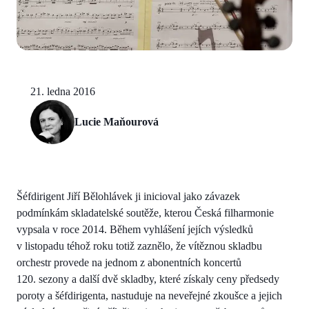
21. ledna 2016
Lucie Maňourová
Šéfdirigent Jiří Bělohlávek ji inicioval jako závazek
podmínkám skladatelské soutěže, kterou Česká filharmonie
vypsala v roce 2014. Během vyhlášení jejích výsledků
v listopadu téhož roku totiž zaznělo, že vítěznou skladbu
orchestr provede na jednom z abonentních koncertů
120. sezony a další dvě skladby, které získaly ceny předsedy
poroty a šéfdirigenta, nastuduje na neveřejné zkoušce a jejich