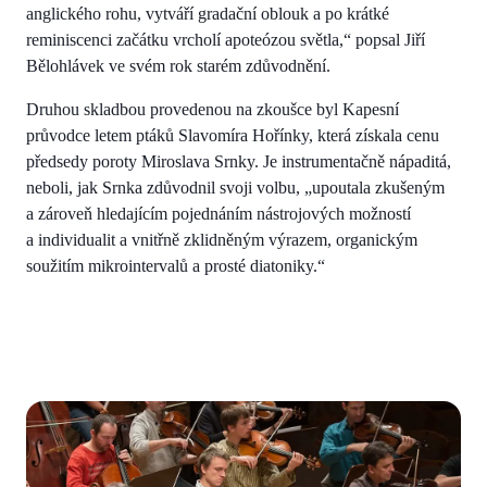
anglického rohu, vytváří gradační oblouk a po krátké
reminiscenci začátku vrcholí apoteózou světla,“ popsal Jiří
Bělohlávek ve svém rok starém zdůvodnění.
Druhou skladbou provedenou na zkoušce byl Kapesní
průvodce letem ptáků Slavomíra Hořínky, která získala cenu
předsedy poroty Miroslava Srnky. Je instrumentačně nápaditá,
neboli, jak Srnka zdůvodnil svoji volbu, „upoutala zkušeným
a zároveň hledajícím pojednáním nástrojových možností
a individualit a vnitřně zklidněným výrazem, organickým
soužitím mikrointervalů a prosté diatoniky.“