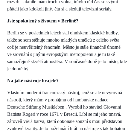
rozvrh. Jakmile mám trochu volna, trávím rád čas se svými
přáteli jako kdokoli jiný, čtu si a sleduji televizní seriály.
Jste spokojený s životem v Berlíně?
Berlín se v posledních letech stal ohniskem klasické hudby,
takže se sem stěhuje mnoho mladých umělců z celého světa,
což je neuvěřitelný fenomén. Město je stále finančně únosné
ve srovnání s jinými evropskými metropolemi a je tu také
samozřejmě skvělá atmosféra. V současné době je to místo, kde
je dobré být.
Na jaké nástroje hrajete?
Vlastním moderní francouzský nástroj, jenž se ale nevyrovná
nástroji, který mám v pronájmu od hamburské nadace
Deutsche Stiftung Musikleben . Vyrobil ho stavitel Giovanni
Battista Rogeri v roce 1671 v Brescii. Líbí se mi jeho tmavá,
zároveň vřelá barva, která dokonale souzní s mou představou
zvukové kvality. Je to požehnání hrát na nástroje s tak bohatou