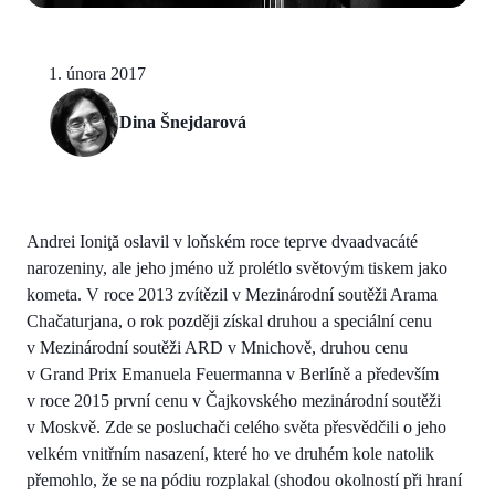
1. února 2017
Dina Šnejdarová
Andrei Ioniţă oslavil v loňském roce teprve dvaadvacáté
narozeniny, ale jeho jméno už prolétlo světovým tiskem jako
kometa. V roce 2013 zvítězil v Mezinárodní soutěži Arama
Chačaturjana, o rok později získal druhou a speciální cenu
v Mezinárodní soutěži ARD v Mnichově, druhou cenu
v Grand Prix Emanuela Feuermanna v Berlíně a především
v roce 2015 první cenu v Čajkovského mezinárodní soutěži
v Moskvě. Zde se posluchači celého světa přesvědčili o jeho
velkém vnitřním nasazení, které ho ve druhém kole natolik
přemohlo, že se na pódiu rozplakal (shodou okolností při hraní