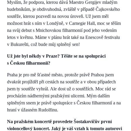
Myslím, že podpora, kterou dává Maestro Gergijev mladým
hudebníkům, je obdivuhodná, zvláště v případě Čajkovského
soutěže, kterou pozvedl na novou úroveň. Už jsem měl
možnost hrát s ním v Londýně, v Carnegie Hall, moc se těším
na svůj debut s Mnichovskou filharmonií pod jeho vedením
letos v květnu. Máme v plánu hrát také na Enescově festivalu
v Bukurešti, což bude můj splněný sen!
Už jste byl někdy v Praze? Těšíte se na spolupráci
s Českou filharmonií?
Praha je pro mě šťastné město, protože právě Prahou jsem
dvakrát projížděl při cestách na soutěže a v obou případech
jsem ty soutěže vyhrál. Ale dost už o soutěžích. Moc rád se
procházím nádhernými pražskými ulicemi. Mým dalším
splněným snem je právě spolupráce s Českou filharmonií a na
hraní v úžasném Rudolfinu.
Na pražském koncertě provedete Šostakovičův první
violoncellový koncert. Jaký je váš vztah k tomuto autorovi