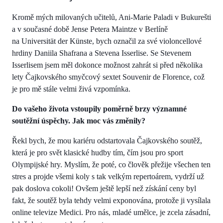
Kromě mých milovaných učitelů, Ani-Marie Paladi v Bukurešti
a v současné době Jense Petera Maintze v Berlíně
na Universität der Künste, bych označil za své violoncellové
hrdiny Daniila Shafrana a Stevena Isserlise. Se Stevenem
Isserlisem jsem měl dokonce možnost zahrát si před několika
lety Čajkovského smyčcový sextet Souvenir de Florence, což
je pro mě stále velmi živá vzpomínka.
Do vašeho života vstoupily poměrně brzy významné
soutěžní úspěchy. Jak moc vás změnily?
Řekl bych, že mou kariéru odstartovala Čajkovského soutěž,
která je pro svět klasické hudby tím, čím jsou pro sport
Olympijské hry. Myslím, že poté, co člověk přežije všechen ten
stres a projde všemi koly s tak velkým repertoárem, vydrží už
pak doslova cokoli! Ovšem ještě lepší než získání ceny byl
fakt, že soutěž byla tehdy velmi exponována, protože ji vysílala
online televize Medici. Pro nás, mladé umělce, je zcela zásadní,