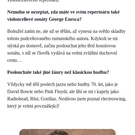
Nemohu se nezeptat, zda máte ve svém repertoáru také
violoncellové sonáty George Enesca?
Bohužel zatím ne, ale už se těším, až vynesu na světlo skladby
tohoto podceňovaného rumunského autora. Kdykoli se mi
stýská po domově, začnu poslouchat jeho třetí houslovou
sonátu, s níž se člověk vydává na velmi zvláštní duchovní
cestu…
Posloucháte také jiné žánry než klasickou hudbu?
Vždycky mě těší poslech jazzu nebo hudby 70. let, jako je
David Bowie nebo Pink Floydi, ale líbí se mi i kapely jako
Radiohead, Blur, Gorillaz. Nedávno jsem poznal electroswing,
který je velmi povznášející!