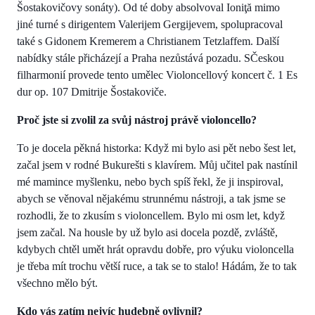
Šostakovičovy sonáty). Od té doby absolvoval Ioniţă mimo
jiné turné s dirigentem Valerijem Gergijevem, spolupracoval
také s Gidonem Kremerem a Christianem Tetzlaffem. Další
nabídky stále přicházejí a Praha nezůstává pozadu. SČeskou
filharmonií provede tento umělec Violoncellový koncert č. 1 Es
dur op. 107 Dmitrije Šostakoviče.
Proč jste si zvolil za svůj nástroj právě violoncello?
To je docela pěkná historka: Když mi bylo asi pět nebo šest let,
začal jsem v rodné Bukurešti s klavírem. Můj učitel pak nastínil
mé mamince myšlenku, nebo bych spíš řekl, že ji inspiroval,
abych se věnoval nějakému strunnému nástroji, a tak jsme se
rozhodli, že to zkusím s violoncellem. Bylo mi osm let, když
jsem začal. Na housle by už bylo asi docela pozdě, zvláště,
kdybych chtěl umět hrát opravdu dobře, pro výuku violoncella
je třeba mít trochu větší ruce, a tak se to stalo! Hádám, že to tak
všechno mělo být.
Kdo vás zatím nejvíc hudebně ovlivnil?