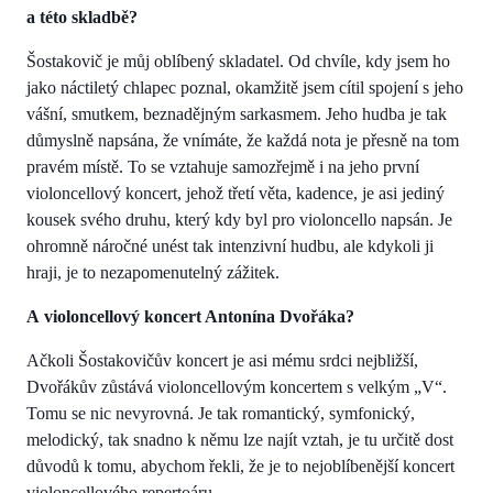
a této skladbě?
Šostakovič je můj oblíbený skladatel. Od chvíle, kdy jsem ho
jako náctiletý chlapec poznal, okamžitě jsem cítil spojení s jeho
vášní, smutkem, beznadějným sarkasmem. Jeho hudba je tak
důmyslně napsána, že vnímáte, že každá nota je přesně na tom
pravém místě. To se vztahuje samozřejmě i na jeho první
violoncellový koncert, jehož třetí věta, kadence, je asi jediný
kousek svého druhu, který kdy byl pro violoncello napsán. Je
ohromně náročné unést tak intenzivní hudbu, ale kdykoli ji
hraji, je to nezapomenutelný zážitek.
A violoncellový koncert Antonína Dvořáka?
Ačkoli Šostakovičův koncert je asi mému srdci nejbližší,
Dvořákův zůstává violoncellovým koncertem s velkým „V“.
Tomu se nic nevyrovná. Je tak romantický, symfonický,
melodický, tak snadno k němu lze najít vztah, je tu určitě dost
důvodů k tomu, abychom řekli, že je to nejoblíbenější koncert
violoncellového repertoáru.