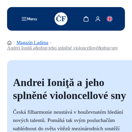
TODO: Add description for reader
Zobrazit košík
Zobrazit můj účet
Menu
Domovská stránka
Magazín Ladírna
Andrei Ioniţă a&nbsp;jeho splněné violoncellové&nbsp;sny
Andrei Ioniţă a jeho
splněné violoncellové sny
Česká filharmonie neustává v houževnatém hledání
nových talentů. Pomáhá tak svým posluchačům
nahlédnout do světa vítězů mezinárodních soutěží