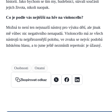
historií. Jako bychom se tím my, hudebníci, stávali součástí
jejich života, nikoli naopak.
Co je podle vás nejtěžší na hře na violoncello?
Možná to není ten nejsnazší nástroj pro výuku dětí, ale jinak
mě vůbec nic negativního nenapadá. Violoncello má ze všech
nástrojů tu nejpřirozenější polohu, ve zvuku se nejvíc podobá
lidskému hlasu, a to jsme ještě nezmínili repertoár: je úžasný.
Osobnosti
Ostatní
Sdílet článek na X
Sdílet článek na Facebooku
Sdílet článek na Linke
Zkopírovat odkaz